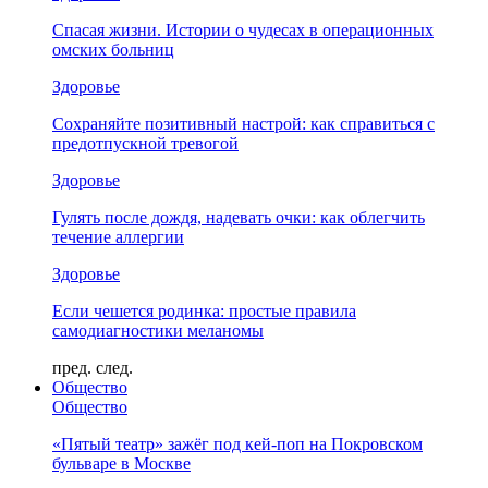
Спасая жизни. Истории о чудесах в операционных
омских больниц
Здоровье
Сохраняйте позитивный настрой: как справиться с
предотпускной тревогой
Здоровье
Гулять после дождя, надевать очки: как облегчить
течение аллергии
Здоровье
Если чешется родинка: простые правила
самодиагностики меланомы
пред.
след.
Общество
Общество
«Пятый театр» зажёг под кей-поп на Покровском
бульваре в Москве