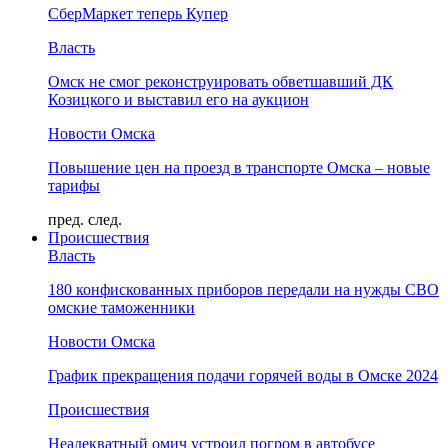
СберМаркет теперь Купер
Власть
Омск не смог реконструировать обветшавший ДК
Козицкого и выставил его на аукцион
Новости Омска
Повышение цен на проезд в транспорте Омска – новые
тарифы
пред.
след.
Происшествия
Власть
180 конфискованных приборов передали на нужды СВО
омские таможенники
Новости Омска
График прекращения подачи горячей воды в Омске 2024
Происшествия
Неадекватный омич устроил погром в автобусе