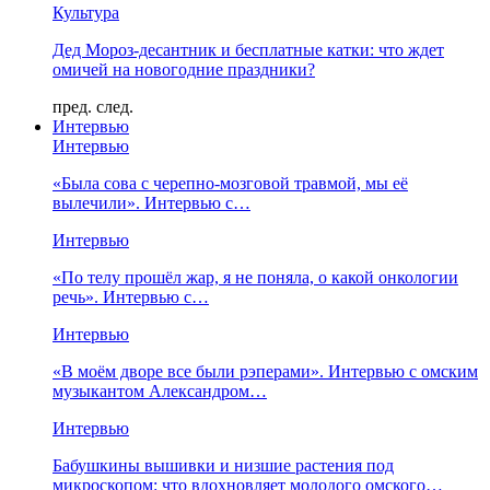
Культура
Дед Мороз-десантник и бесплатные катки: что ждет
омичей на новогодние праздники?
пред.
след.
Интервью
Интервью
«Была сова с черепно-мозговой травмой, мы её
вылечили». Интервью с…
Интервью
«По телу прошёл жар, я не поняла, о какой онкологии
речь». Интервью с…
Интервью
«В моём дворе все были рэперами». Интервью с омским
музыкантом Александром…
Интервью
Бабушкины вышивки и низшие растения под
микроскопом: что вдохновляет молодого омского…