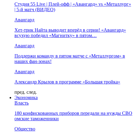
Студия 55 Live | Плей-офф | «Авангард» vs «Металлург»
| 5-й матч (ВИДЕО)
Авангард
Хет-трик Найта выводит вперёд в серии! «Авангард»
всухую победил «Магнитку» в пятом…
Авангард
Поддержи команду в пятом матче с «Металлургом» в
наших фан-зонах!
Авангард
Александр Крылов в программе «Большая тройка»
пред.
след.
Экономика
Власть
180 конфискованных приборов передали на нужды СВО
омские таможенники
Общество