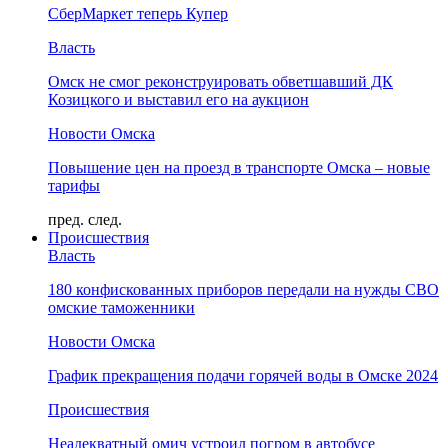
СберМаркет теперь Купер
Власть
Омск не смог реконструировать обветшавший ДК
Козицкого и выставил его на аукцион
Новости Омска
Повышение цен на проезд в транспорте Омска – новые
тарифы
пред.
след.
Происшествия
Власть
180 конфискованных приборов передали на нужды СВО
омские таможенники
Новости Омска
График прекращения подачи горячей воды в Омске 2024
Происшествия
Неадекватный омич устроил погром в автобусе