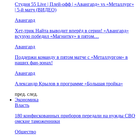
Студия 55 Live | Плей-офф | «Авангард» vs «Металлург»
| 5-й матч (ВИДЕО)
Авангард
Хет-трик Найта выводит вперёд в серии! «Авангард»
всухую победил «Магнитку» в пятом…
Авангард
Поддержи команду в пятом матче с «Металлургом» в
наших фан-зонах!
Авангард
Александр Крылов в программе «Большая тройка»
пред.
след.
Экономика
Власть
180 конфискованных приборов передали на нужды СВО
омские таможенники
Общество