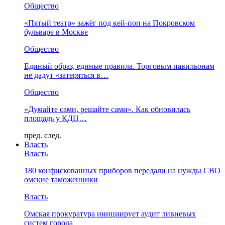
Общество
«Пятый театр» зажёг под кей-поп на Покровском
бульваре в Москве
Общество
Единый образ, единые правила. Торговым павильонам
не дадут «затеряться в…
Общество
«Думайте сами, решайте сами». Как обновилась
площадь у КДЦ…
пред.
след.
Власть
Власть
180 конфискованных приборов передали на нужды СВО
омские таможенники
Власть
Омская прокуратура инициирует аудит ливневых
систем города