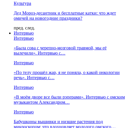
Культура
Дед Мороз-десантник и бесплатные катки: что ждет
омичей на новогодние праздники?
пред.
след.
Интервью
Интервью
«Была сова с черепно-мозговой травмой, мы её
вылечили». Интервью с…
Интервью
«По телу прошёл жар, я не поняла, о какой онкологии
речь». Интервью с…
Интервью
«В моём дворе все были рэперами». Интервью с омским
музыкантом Александром…
Интервью
Бабушкины вышивки и низшие растения под
микроскопом: что вдохновляет молодого омского…