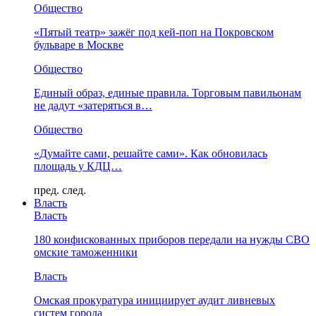
Общество
«Пятый театр» зажёг под кей-поп на Покровском
бульваре в Москве
Общество
Единый образ, единые правила. Торговым павильонам
не дадут «затеряться в…
Общество
«Думайте сами, решайте сами». Как обновилась
площадь у КДЦ…
пред.
след.
Власть
Власть
180 конфискованных приборов передали на нужды СВО
омские таможенники
Власть
Омская прокуратура инициирует аудит ливневых
систем города