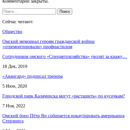
Комментарии закрыты.
Сейчас читают:
Общество
Омский мемориал героям гражданской войны
«отремонтировали» профнастилом
Сотрудников омского «Спецавтохозяйства» уволят за кражу…
18 Дек, 2019
«Авангард» подписал тренера
5 Июн, 2020
Городской парк Калачинска могут «растащить» по кусочкам?
7 Ноя, 2022
Омский боец Пётр Ян собирается нокаутировать американца
Стерлинга