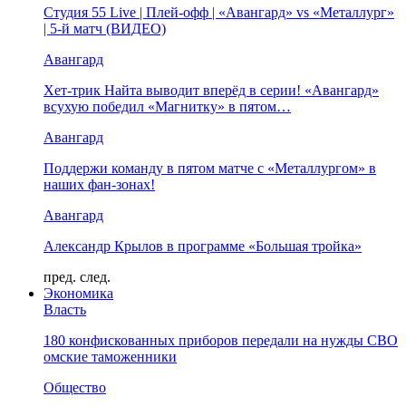
Студия 55 Live | Плей-офф | «Авангард» vs «Металлург»
| 5-й матч (ВИДЕО)
Авангард
Хет-трик Найта выводит вперёд в серии! «Авангард»
всухую победил «Магнитку» в пятом…
Авангард
Поддержи команду в пятом матче с «Металлургом» в
наших фан-зонах!
Авангард
Александр Крылов в программе «Большая тройка»
пред.
след.
Экономика
Власть
180 конфискованных приборов передали на нужды СВО
омские таможенники
Общество