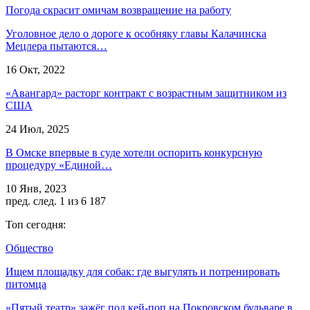
Погода скрасит омичам возвращение на работу
Уголовное дело о дороге к особняку главы Калачинска
Мецлера пытаются…
16 Окт, 2022
«Авангард» расторг контракт с возрастным защитником из
США
24 Июл, 2025
В Омске впервые в суде хотели оспорить конкурсную
процедуру «Единой…
10 Янв, 2023
пред.
след.
1 из 6 187
Топ сегодня:
Общество
Ищем площадку для собак: где выгулять и потренировать
питомца
«Пятый театр» зажёг под кей-поп на Покровском бульваре в…