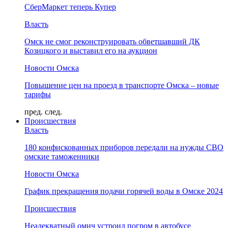
СберМаркет теперь Купер
Власть
Омск не смог реконструировать обветшавший ДК
Козицкого и выставил его на аукцион
Новости Омска
Повышение цен на проезд в транспорте Омска – новые
тарифы
пред.
след.
Происшествия
Власть
180 конфискованных приборов передали на нужды СВО
омские таможенники
Новости Омска
График прекращения подачи горячей воды в Омске 2024
Происшествия
Неадекватный омич устроил погром в автобусе