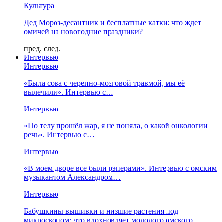
Культура
Дед Мороз-десантник и бесплатные катки: что ждет
омичей на новогодние праздники?
пред.
след.
Интервью
Интервью
«Была сова с черепно-мозговой травмой, мы её
вылечили». Интервью с…
Интервью
«По телу прошёл жар, я не поняла, о какой онкологии
речь». Интервью с…
Интервью
«В моём дворе все были рэперами». Интервью с омским
музыкантом Александром…
Интервью
Бабушкины вышивки и низшие растения под
микроскопом: что вдохновляет молодого омского…