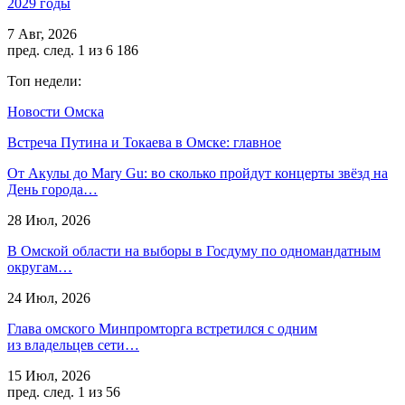
2029 годы
7 Авг, 2026
пред.
след.
1 из 6 186
Топ недели:
Новости Омска
Встреча Путина и Токаева в Омске: главное
От Акулы до Mary Gu: во сколько пройдут концерты звёзд на
День города…
28 Июл, 2026
В Омской области на выборы в Госдуму по одномандатным
округам…
24 Июл, 2026
Глава омского Минпромторга встретился с одним
из владельцев сети…
15 Июл, 2026
пред.
след.
1 из 56