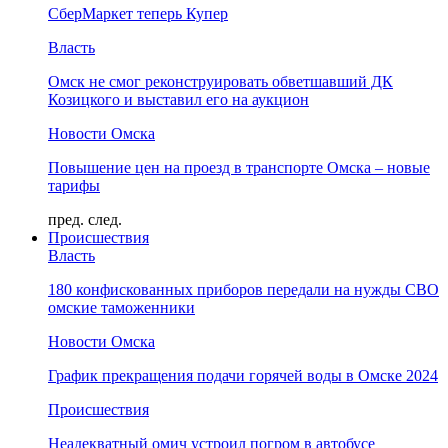
СберМаркет теперь Купер
Власть
Омск не смог реконструировать обветшавший ДК
Козицкого и выставил его на аукцион
Новости Омска
Повышение цен на проезд в транспорте Омска – новые
тарифы
пред.
след.
Происшествия
Власть
180 конфискованных приборов передали на нужды СВО
омские таможенники
Новости Омска
График прекращения подачи горячей воды в Омске 2024
Происшествия
Неадекватный омич устроил погром в автобусе