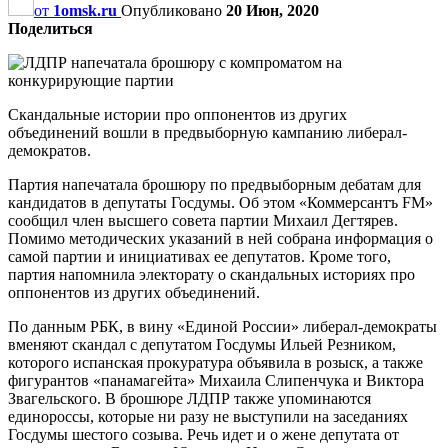
от
1omsk.ru
Опубликовано
20 Июн, 2020
Поделиться
Скандальные истории про оппонентов из других
объединений вошли в предвыборную кампанию либерал-
демократов.
Партия напечатала брошюру по предвыборным дебатам для
кандидатов в депутаты Госдумы. Об этом «Коммерсантъ FM»
сообщил член высшего совета партии Михаил Дегтярев.
Помимо методических указаний в ней собрана информация о
самой партии и инициативах ее депутатов. Кроме того,
партия напомнила электорату о скандальных историях про
оппонентов из других объединений.
По данным РБК, в вину «Единой России» либерал-демократы
вменяют скандал с депутатом Госдумы Ильей Резником,
которого испанская прокуратура объявила в розыск, а также
фигурантов «панамагейта» Михаила Слипенчука и Виктора
Звагельского. В брошюре ЛДПР также упоминаются
единороссы, которые ни разу не выступили на заседаниях
Госдумы шестого созыва. Речь идет и о жене депутата от