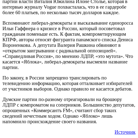
партии власти Виталия Южилина Илоне Столье, которая в
интервью журналу Vogue похвасталась, что в ее гардеробе
более 60 платьев, по несколько тысяч долларов каждое.
Вспоминают либерал-демократы и высказывание единоросса
Ильи Гаффнера о кризисе в России, который посоветовал
гражданам поменьше есть. К фактам, компрометирующим
КПРФ, авторы относят фигуранта панамского списка Дениса
Вороненкова. А депутата Валерия Рашкина обвиняют в
«открытом заигрывании с радикальной оппозицией».
«Справедливая Россия», по мнению ЛДПР, «это мутота». Что
касается «Яблока», либерал-демократы высмеяли название
партии.
По закону, в России запрещено транслировать по
телевидению информацию, которая отталкивает избирателей
от участников выборов. Однако правило не касается дебатов.
Думские партии по-разному отреагировали на брошюру
ЛДПР с компроматом на соперников. Большинство депутатов,
опрошенных «Коммерсантъ FM», считают сбор таких
сведений нечестным ходом. Однако «Яблоко» лишь
напомнило происхождение своего названия.
Источник