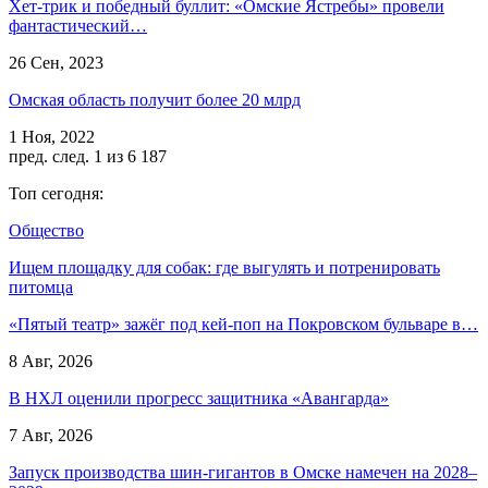
Хет-трик и победный буллит: «Омские Ястребы» провели
фантастический…
26 Сен, 2023
Омская область получит более 20 млрд
1 Ноя, 2022
пред.
след.
1 из 6 187
Топ сегодня:
Общество
Ищем площадку для собак: где выгулять и потренировать
питомца
«Пятый театр» зажёг под кей-поп на Покровском бульваре в…
8 Авг, 2026
В НХЛ оценили прогресс защитника «Авангарда»
7 Авг, 2026
Запуск производства шин-гигантов в Омске намечен на 2028–