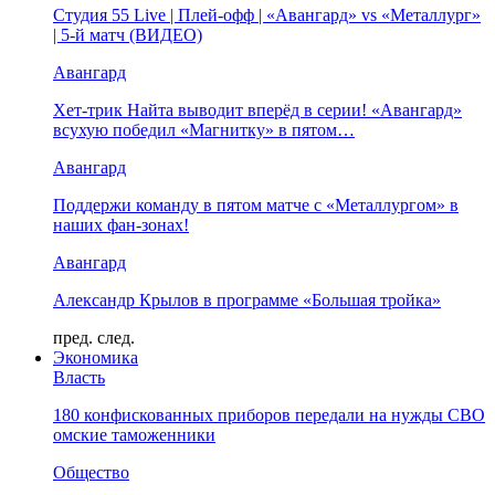
Студия 55 Live | Плей-офф | «Авангард» vs «Металлург»
| 5-й матч (ВИДЕО)
Авангард
Хет-трик Найта выводит вперёд в серии! «Авангард»
всухую победил «Магнитку» в пятом…
Авангард
Поддержи команду в пятом матче с «Металлургом» в
наших фан-зонах!
Авангард
Александр Крылов в программе «Большая тройка»
пред.
след.
Экономика
Власть
180 конфискованных приборов передали на нужды СВО
омские таможенники
Общество