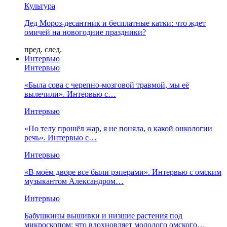
Культура
Дед Мороз-десантник и бесплатные катки: что ждет
омичей на новогодние праздники?
пред.
след.
Интервью
Интервью
«Была сова с черепно-мозговой травмой, мы её
вылечили». Интервью с…
Интервью
«По телу прошёл жар, я не поняла, о какой онкологии
речь». Интервью с…
Интервью
«В моём дворе все были рэперами». Интервью с омским
музыкантом Александром…
Интервью
Бабушкины вышивки и низшие растения под
микроскопом: что вдохновляет молодого омского…