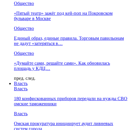
Общество
«Пятый театр» зажёг под кей-поп на Покровском
бульваре в Москве
Общество
Единый образ, единые правила. Торговым павильонам
не дадут «затеряться в…
Общество
«Думайте сами, решайте сами». Как обновилась
площадь у КДЦ…
пред.
след.
Власть
Власть
180 конфискованных приборов передали на нужды СВО
омские таможенники
Власть
Омская прокуратура инициирует аудит ливневых
систем города