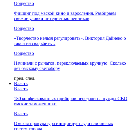
Общество
Фишинг под маской кино и взросления. Разбираем
свежие уловки интернет-мошенников
Общество
«Творчество нельзя регулировать». Виктория Дайнеко о
такси на свадьбе и…
Общество
Начинали с рычагов, переключаемых вручную. Сколько
лет омскому светофору
пред.
след.
Власть
Власть
180 конфискованных приборов передали на нужды СВО
омские таможенники
Власть
Омская прокуратура инициирует аудит ливневых
систем города