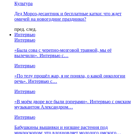
Культура
Дед Мороз-десантник и бесплатные катки: что ждет
омичей на новогодние праздники?
пред.
след.
Интервью
Интервью
«Была сова с черепно-мозговой травмой, мы её
вылечили». Интервью с…
Интервью
«По телу прошёл жар, я не поняла, о какой онкологии
речь». Интервью с…
Интервью
«В моём дворе все были рэперами». Интервью с омским
музыкантом Александром…
Интервью
Бабушкины вышивки и низшие растения под
микроскопом: что вдохновляет молодого омского…