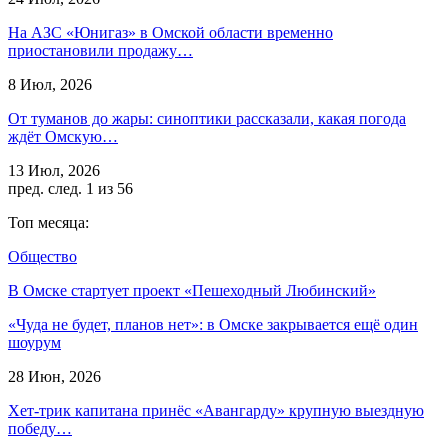
На АЗС «Юнигаз» в Омской области временно
приостановили продажу…
8 Июл, 2026
От туманов до жары: синоптики рассказали, какая погода
ждёт Омскую…
13 Июл, 2026
пред.
след.
1 из 56
Топ месяца:
Общество
В Омске стартует проект «Пешеходный Любинский»
«Чуда не будет, планов нет»: в Омске закрывается ещё один
шоурум
28 Июн, 2026
Хет-трик капитана принёс «Авангарду» крупную выездную
победу…