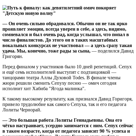
— Он очень сильно обрадовался. Обычно он не так ярко
проявляет эмоции, всегда уверен в себе, а здесь, видимо,
сомневался и был очень рад, когда услышал, что попал в
число финалистов. До этого он в таких масштабных
вокальных конкурсах не участвовал — а здесь сразу такая
удача. Мы, конечно, тоже рады за сына,
— поделился Давид
Григорян.
Перед финалом у участников было 10 дней репетиций. Сепух
и ещё семь исполнителей выступят с подтанцовкой —
танцорами театра Аллы Духовой Todes. В финале члены
жюри решили сменить Сепуху песню — омич сегодня
исполнит хит Хабиба "Ягода малинка".
К такому высокому результату, как признался Давид Горигоря,
привело трудолюбие как самого Сепуха, так и его педагога
Лолиты Чернорай.
— Это большая работа Лолиты Геннадьевны. Она его
чётко настраивает, усердно занимается с ним. Сепух сейчас
в таком возрасте, когда от педагога зависит 90 % успеха и