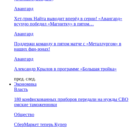
Авангард
Хет-трик Найта выводит вперёд в серии! «Авангард»
всухую победил «Магнитку» в пятом…
Авангард
Поддержи команду в пятом матче с «Металлургом» в
наших фан-зонах!
Авангард
Александр Крылов в программе «Большая тройка»
пред.
след.
Экономика
Власть
180 конфискованных приборов передали на нужды СВО
омские таможенники
Общество
СберМаркет теперь Купер