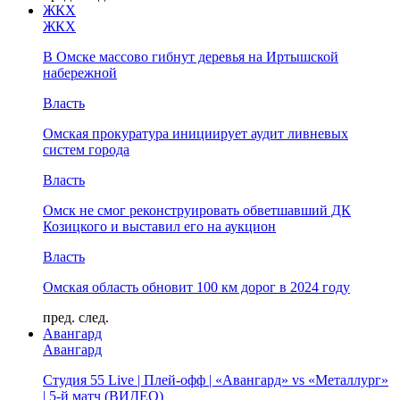
ЖКХ
ЖКХ
В Омске массово гибнут деревья на Иртышской
набережной
Власть
Омская прокуратура инициирует аудит ливневых
систем города
Власть
Омск не смог реконструировать обветшавший ДК
Козицкого и выставил его на аукцион
Власть
Омская область обновит 100 км дорог в 2024 году
пред.
след.
Авангард
Авангард
Студия 55 Live | Плей-офф | «Авангард» vs «Металлург»
| 5-й матч (ВИДЕО)