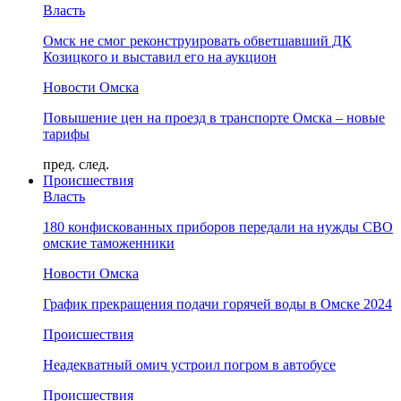
Власть
Омск не смог реконструировать обветшавший ДК
Козицкого и выставил его на аукцион
Новости Омска
Повышение цен на проезд в транспорте Омска – новые
тарифы
пред.
след.
Происшествия
Власть
180 конфискованных приборов передали на нужды СВО
омские таможенники
Новости Омска
График прекращения подачи горячей воды в Омске 2024
Происшествия
Неадекватный омич устроил погром в автобусе
Происшествия