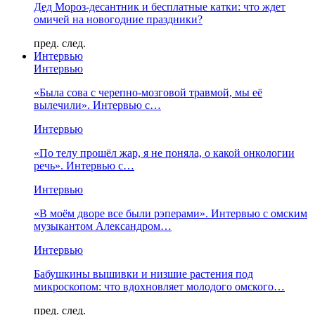
Дед Мороз-десантник и бесплатные катки: что ждет
омичей на новогодние праздники?
пред.
след.
Интервью
Интервью
«Была сова с черепно-мозговой травмой, мы её
вылечили». Интервью с…
Интервью
«По телу прошёл жар, я не поняла, о какой онкологии
речь». Интервью с…
Интервью
«В моём дворе все были рэперами». Интервью с омским
музыкантом Александром…
Интервью
Бабушкины вышивки и низшие растения под
микроскопом: что вдохновляет молодого омского…
пред.
след.