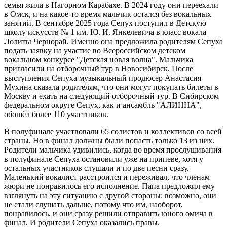
семья жила в Нагорном Карабахе. В 2024 году они переехали
в Омск, и на какое-то время мальчик остался без вокальных
занятий. В сентябре 2025 года Сепух поступил в Детскую
школу искусств № 1 им. Ю. И. Янкелевича в класс вокала
Лолиты Чернорай. Именно она предложила родителям Сепуха
подать заявку на участие во Всероссийском детском
вокальном конкурсе "Детская новая волна". Мальчика
пригласили на отборочный тур в Новосибирск. После
выступления Сепуха музыкальный продюсер Анастасия
Мухина сказала родителям, что они могут покупать билеты в
Москву и ехать на следующий отборочный тур. В Сибирском
федеральном округе Сепух, как и ансамбль "АЛИННА",
обошёл более 110 участников.
В полуфинале участвовали 65 солистов и коллективов со всей
страны. Но в финал должны были попасть только 13 из них.
Родители мальчика удивились, когда во время прослушивания
в полуфинале Сепуха остановили уже на припеве, хотя у
остальных участников слушали и по две песни сразу.
Маленький вокалист расстроился и переживал, что членам
жюри не понравилось его исполнение. Папа предложил ему
взглянуть на эту ситуацию с другой стороны: возможно, они
не стали слушать дальше, потому что им, наоборот,
понравилось, и они сразу решили отправить юного омича в
финал. И родители Сепуха оказались правы.