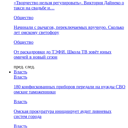
«Творчество нельзя регулировать». Виктория Дайнеко о
такси на свадьбе и…
Общество
Начинали с рычагов, переключаемых вручную. Сколько
лет омскому светофору
Общество
От раскадровки до ТЭФИ. Школа ТВ зовёт юных
омичей в новый сезон
пред.
след.
Власть
Власть
180 конфискованных приборов передали на нужды СВО
омские таможенники
Власть
Омская прокуратура инициирует аудит ливневых
систем города
Власть