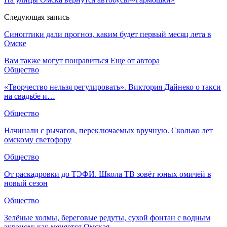
Следующая запись
Синоптики дали прогноз, каким будет первый месяц лета в
Омске
Вам также могут понравиться
Еще от автора
Общество
«Творчество нельзя регулировать». Виктория Дайнеко о такси
на свадьбе и…
Общество
Начинали с рычагов, переключаемых вручную. Сколько лет
омскому светофору
Общество
От раскадровки до ТЭФИ. Школа ТВ зовёт юных омичей в
новый сезон
Общество
Зелёные холмы, береговые редуты, сухой фонтан с водным
экраном: как меняется Омская…