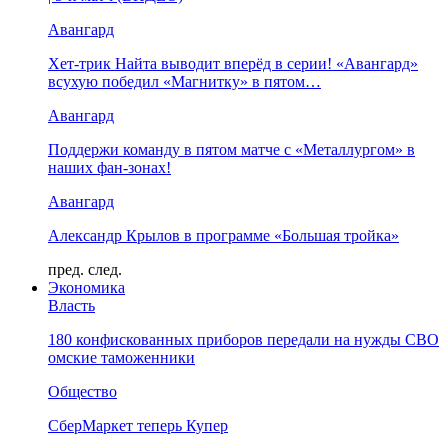
Авангард
Хет-трик Найта выводит вперёд в серии! «Авангард»
всухую победил «Магнитку» в пятом…
Авангард
Поддержи команду в пятом матче с «Металлургом» в
наших фан-зонах!
Авангард
Александр Крылов в программе «Большая тройка»
пред.
след.
Экономика
Власть
180 конфискованных приборов передали на нужды СВО
омские таможенники
Общество
СберМаркет теперь Купер