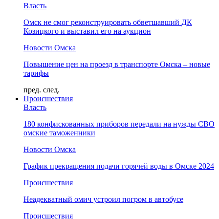
Власть
Омск не смог реконструировать обветшавший ДК
Козицкого и выставил его на аукцион
Новости Омска
Повышение цен на проезд в транспорте Омска – новые
тарифы
пред.
след.
Происшествия
Власть
180 конфискованных приборов передали на нужды СВО
омские таможенники
Новости Омска
График прекращения подачи горячей воды в Омске 2024
Происшествия
Неадекватный омич устроил погром в автобусе
Происшествия