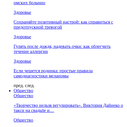
омских больниц
Здоровье
Сохраняйте позитивный настрой: как справиться с
предотпускной тревогой
Здоровье
Гулять после дождя, надевать очки: как облегчить
течение аллергии
Здоровье
Если чешется родинка: простые правила
самодиагностики меланомы
пред.
след.
Общество
Общество
«Творчество нельзя регулировать». Виктория Дайнеко о
такси на свадьбе и…
Общество