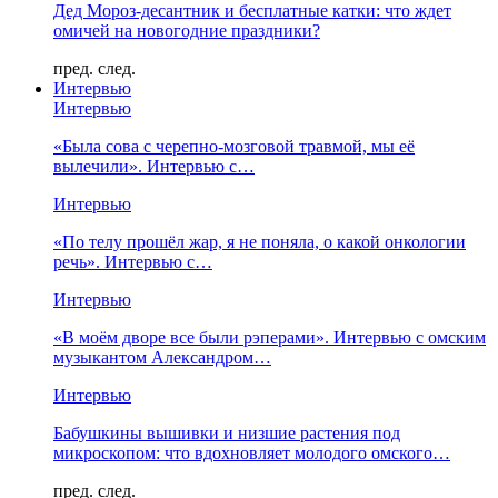
Дед Мороз-десантник и бесплатные катки: что ждет
омичей на новогодние праздники?
пред.
след.
Интервью
Интервью
«Была сова с черепно-мозговой травмой, мы её
вылечили». Интервью с…
Интервью
«По телу прошёл жар, я не поняла, о какой онкологии
речь». Интервью с…
Интервью
«В моём дворе все были рэперами». Интервью с омским
музыкантом Александром…
Интервью
Бабушкины вышивки и низшие растения под
микроскопом: что вдохновляет молодого омского…
пред.
след.