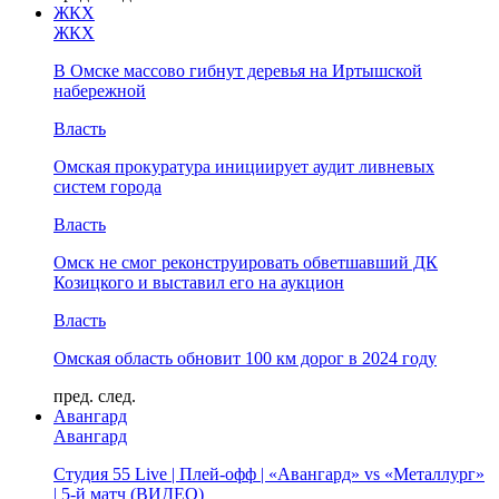
ЖКХ
ЖКХ
В Омске массово гибнут деревья на Иртышской
набережной
Власть
Омская прокуратура инициирует аудит ливневых
систем города
Власть
Омск не смог реконструировать обветшавший ДК
Козицкого и выставил его на аукцион
Власть
Омская область обновит 100 км дорог в 2024 году
пред.
след.
Авангард
Авангард
Студия 55 Live | Плей-офф | «Авангард» vs «Металлург»
| 5-й матч (ВИДЕО)