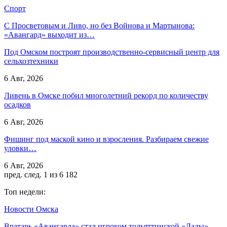
Спорт
С Просветовым и Ливо, но без Войнова и Мартынова:
«Авангард» выходит из…
Под Омском построят производственно-сервисный центр для
сельхозтехники
6 Авг, 2026
Ливень в Омске побил многолетний рекорд по количеству
осадков
6 Авг, 2026
Фишинг под маской кино и взросления. Разбираем свежие
уловки…
6 Авг, 2026
пред.
след.
1 из 6 182
Топ недели:
Новости Омска
Вратарь «Авангарда» стал игроком тольяттинской «Лады»