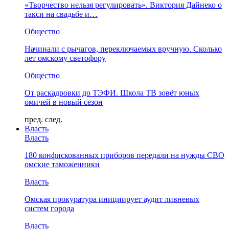
«Творчество нельзя регулировать». Виктория Дайнеко о
такси на свадьбе и…
Общество
Начинали с рычагов, переключаемых вручную. Сколько
лет омскому светофору
Общество
От раскадровки до ТЭФИ. Школа ТВ зовёт юных
омичей в новый сезон
пред.
след.
Власть
Власть
180 конфискованных приборов передали на нужды СВО
омские таможенники
Власть
Омская прокуратура инициирует аудит ливневых
систем города
Власть