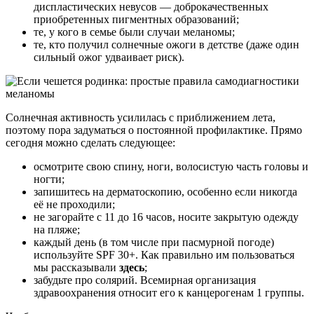
диспластических невусов — доброкачественных
приобретенных пигментных образований;
те, у кого в семье были случаи меланомы;
те, кто получил солнечные ожоги в детстве (даже один
сильный ожог удваивает риск).
Солнечная активность усилилась с приближением лета,
поэтому пора задуматься о постоянной профилактике. Прямо
сегодня можно сделать следующее:
осмотрите свою спину, ноги, волосистую часть головы и
ногти;
запишитесь на дерматоскопию, особенно если никогда
её не проходили;
не загорайте с 11 до 16 часов, носите закрытую одежду
на пляже;
каждый день (в том числе при пасмурной погоде)
используйте SPF 30+. Как правильно им пользоваться
мы рассказывали
здесь
;
забудьте про солярий. Всемирная организация
здравоохранения относит его к канцерогенам 1 группы.