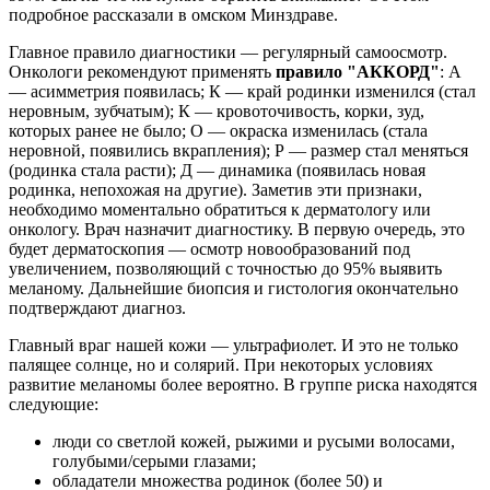
подробное рассказали в омском Минздраве.
Главное правило диагностики — регулярный самоосмотр.
Онкологи рекомендуют применять
правило "АККОРД"
: А
— асимметрия появилась; К — край родинки изменился (стал
неровным, зубчатым); К — кровоточивость, корки, зуд,
которых ранее не было; О — окраска изменилась (стала
неровной, появились вкрапления); Р — размер стал меняться
(родинка стала расти); Д — динамика (появилась новая
родинка, непохожая на другие). Заметив эти признаки,
необходимо моментально обратиться к дерматологу или
онкологу. Врач назначит диагностику. В первую очередь, это
будет дерматоскопия — осмотр новообразований под
увеличением, позволяющий с точностью до 95% выявить
меланому. Дальнейшие биопсия и гистология окончательно
подтверждают диагноз.
Главный враг нашей кожи — ультрафиолет. И это не только
палящее солнце, но и солярий. При некоторых условиях
развитие меланомы более вероятно. В группе риска находятся
следующие:
люди со светлой кожей, рыжими и русыми волосами,
голубыми/серыми глазами;
обладатели множества родинок (более 50) и