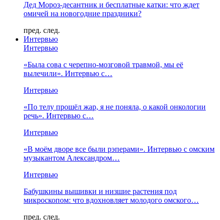
Дед Мороз-десантник и бесплатные катки: что ждет
омичей на новогодние праздники?
пред.
след.
Интервью
Интервью
«Была сова с черепно-мозговой травмой, мы её
вылечили». Интервью с…
Интервью
«По телу прошёл жар, я не поняла, о какой онкологии
речь». Интервью с…
Интервью
«В моём дворе все были рэперами». Интервью с омским
музыкантом Александром…
Интервью
Бабушкины вышивки и низшие растения под
микроскопом: что вдохновляет молодого омского…
пред.
след.