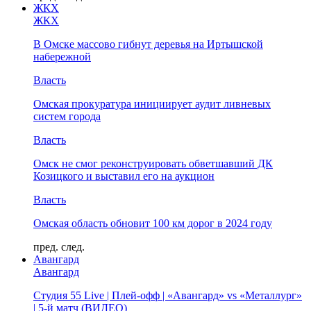
ЖКХ
ЖКХ
В Омске массово гибнут деревья на Иртышской
набережной
Власть
Омская прокуратура инициирует аудит ливневых
систем города
Власть
Омск не смог реконструировать обветшавший ДК
Козицкого и выставил его на аукцион
Власть
Омская область обновит 100 км дорог в 2024 году
пред.
след.
Авангард
Авангард
Студия 55 Live | Плей-офф | «Авангард» vs «Металлург»
| 5-й матч (ВИДЕО)