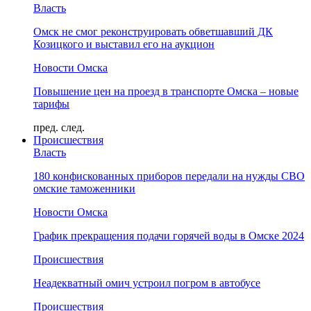
Власть
Омск не смог реконструировать обветшавший ДК
Козицкого и выставил его на аукцион
Новости Омска
Повышение цен на проезд в транспорте Омска – новые
тарифы
пред.
след.
Происшествия
Власть
180 конфискованных приборов передали на нужды СВО
омские таможенники
Новости Омска
График прекращения подачи горячей воды в Омске 2024
Происшествия
Неадекватный омич устроил погром в автобусе
Происшествия