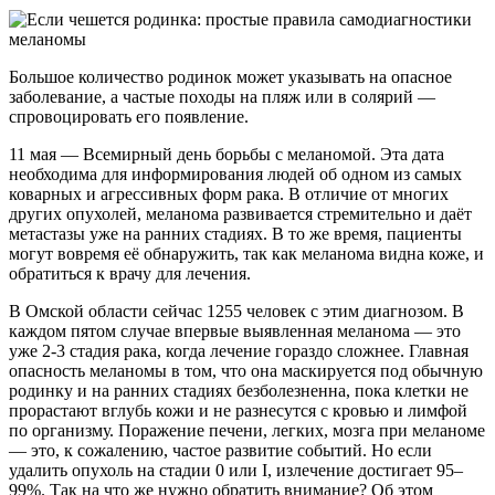
Большое количество родинок может указывать на опасное
заболевание, а частые походы на пляж или в солярий —
спровоцировать его появление.
11 мая — Всемирный день борьбы с меланомой. Эта дата
необходима для информирования людей об одном из самых
коварных и агрессивных форм рака. В отличие от многих
других опухолей, меланома развивается стремительно и даёт
метастазы уже на ранних стадиях. В то же время, пациенты
могут вовремя её обнаружить, так как меланома видна коже, и
обратиться к врачу для лечения.
В Омской области сейчас 1255 человек с этим диагнозом. В
каждом пятом случае впервые выявленная меланома — это
уже 2-3 стадия рака, когда лечение гораздо сложнее. Главная
опасность меланомы в том, что она маскируется под обычную
родинку и на ранних стадиях безболезненна, пока клетки не
прорастают вглубь кожи и не разнесутся с кровью и лимфой
по организму. Поражение печени, легких, мозга при меланоме
— это, к сожалению, частое развитие событий. Но если
удалить опухоль на стадии 0 или I, излечение достигает 95–
99%. Так на что же нужно обратить внимание? Об этом