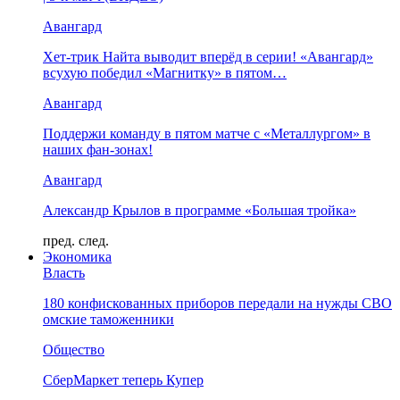
Авангард
Хет-трик Найта выводит вперёд в серии! «Авангард»
всухую победил «Магнитку» в пятом…
Авангард
Поддержи команду в пятом матче с «Металлургом» в
наших фан-зонах!
Авангард
Александр Крылов в программе «Большая тройка»
пред.
след.
Экономика
Власть
180 конфискованных приборов передали на нужды СВО
омские таможенники
Общество
СберМаркет теперь Купер