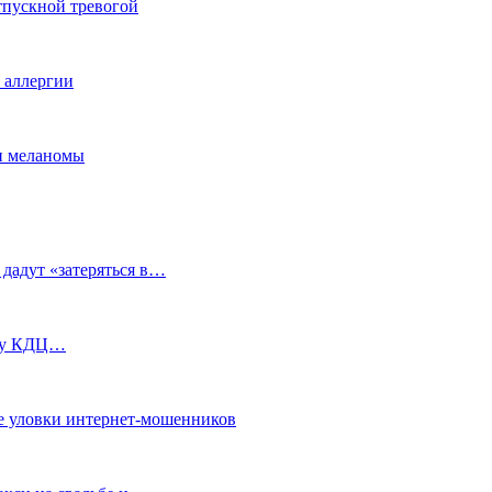
тпускной тревогой
е аллергии
ки меланомы
 дадут «затеряться в…
ь у КДЦ…
е уловки интернет-мошенников