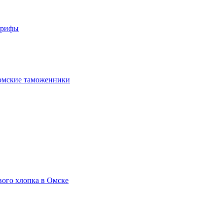
арифы
омские таможенники
вого хлопка в Омске