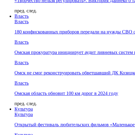
«Творчество нельзя регулировать». Виктория Дайнеко о т
пред.
след.
Власть
Власть
180 конфискованных приборов передали на нужды СВО 
Власть
Омская прокуратура инициирует аудит ливневых систем 
Власть
Омск не смог реконструировать обветшавший ДК Козицко
Власть
Омская область обновит 100 км дорог в 2024 году
пред.
след.
Культура
Культура
Открытый фестиваль любительских фильмов «Маленькое
Культура