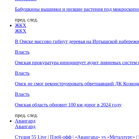
Бабушкины вышивки и низшие растения под микроскопом
пред.
след.
ЖКХ
ЖКХ
В Омске массово гибнут деревья на Иртышской набереж
Власть
Омская прокуратура инициирует аудит ливневых систем 
Власть
Омск не смог реконструировать обветшавший ДК Козицко
Власть
Омская область обновит 100 км дорог в 2024 году
пред.
след.
Авангард
Авангард
Студия 55 Live | Плей-офф | «Авангард» vs «Металлург» 