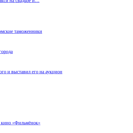
акси на свадьбе и…
омские таможенники
города
го и выставил его на аукцион
 кино «Фильмёнок»