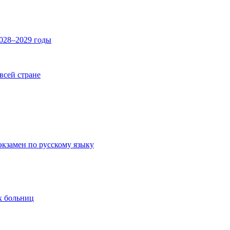
2028–2029 годы
 всей стране
экзамен по русскому языку
х больниц