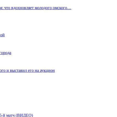
: что вдохновляет молодого омского…
ной
города
го и выставил его на аукцион
| 5-й матч (ВИДЕО)