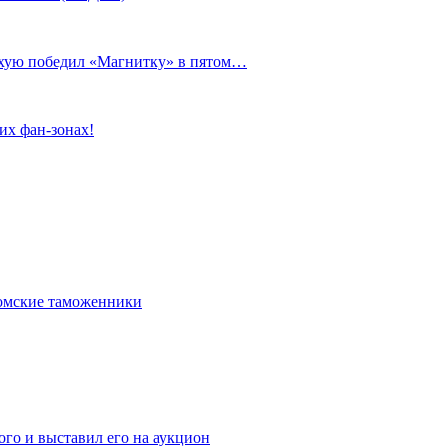
сухую победил «Магнитку» в пятом…
их фан-зонах!
омские таможенники
го и выставил его на аукцион