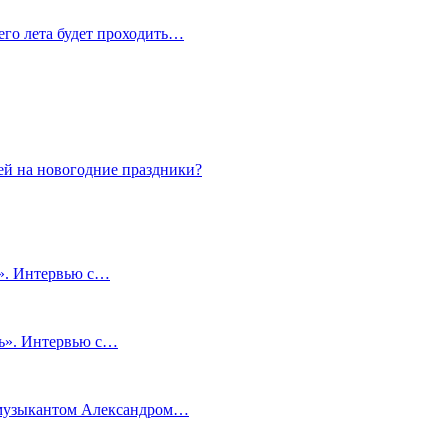
сего лета будет проходить…
ей на новогодние праздники?
и». Интервью с…
чь». Интервью с…
м музыкантом Александром…