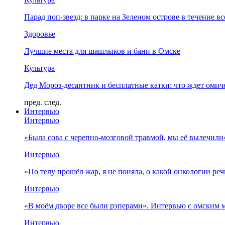
Парад поп-звезд: в парке на Зеленом острове в течение в
Здоровье
Лучшие места для шашлыков и бани в Омске
Культура
Дед Мороз-десантник и бесплатные катки: что ждет омич
пред.
след.
Интервью
Интервью
«Была сова с черепно-мозговой травмой, мы её вылечил
Интервью
«По телу прошёл жар, я не поняла, о какой онкологии ре
Интервью
«В моём дворе все были рэперами». Интервью с омски
Интервью