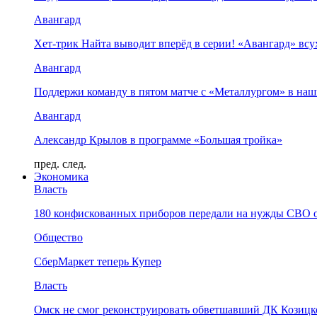
Авангард
Хет-трик Найта выводит вперёд в серии! «Авангард» в
Авангард
Поддержи команду в пятом матче с «Металлургом» в наш
Авангард
Александр Крылов в программе «Большая тройка»
пред.
след.
Экономика
Власть
180 конфискованных приборов передали на нужды СВО 
Общество
СберМаркет теперь Купер
Власть
Омск не смог реконструировать обветшавший ДК Козицко