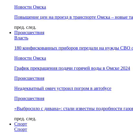
Новости Омска
Повышение цен на проезд в транспорте Омска – новые т
пред.
след.
Происшествия
Власть
180 конфискованных приборов передали на нужды СВО 
Новости Омска
График прекращения подачи горячей воды в Омске 2024
Происшествия
Неадекватный омич устроил погром в автобусе
Происшествия
«Выбросило с дивана»: стали известны подробности газо
пред.
след.
Спорт
Спорт