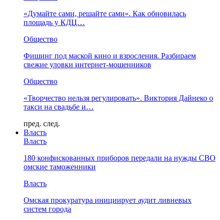
«Думайте сами, решайте сами». Как обновилась
площадь у КДЦ…
Общество
Фишинг под маской кино и взросления. Разбираем
свежие уловки интернет-мошенников
Общество
«Творчество нельзя регулировать». Виктория Дайнеко о
такси на свадьбе и…
пред.
след.
Власть
Власть
180 конфискованных приборов передали на нужды СВО
омские таможенники
Власть
Омская прокуратура инициирует аудит ливневых
систем города