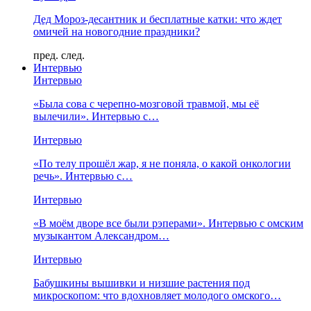
Дед Мороз-десантник и бесплатные катки: что ждет
омичей на новогодние праздники?
пред.
след.
Интервью
Интервью
«Была сова с черепно-мозговой травмой, мы её
вылечили». Интервью с…
Интервью
«По телу прошёл жар, я не поняла, о какой онкологии
речь». Интервью с…
Интервью
«В моём дворе все были рэперами». Интервью с омским
музыкантом Александром…
Интервью
Бабушкины вышивки и низшие растения под
микроскопом: что вдохновляет молодого омского…