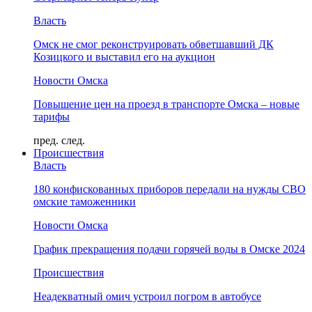
Власть
Омск не смог реконструировать обветшавший ДК
Козицкого и выставил его на аукцион
Новости Омска
Повышение цен на проезд в транспорте Омска – новые
тарифы
пред.
след.
Происшествия
Власть
180 конфискованных приборов передали на нужды СВО
омские таможенники
Новости Омска
График прекращения подачи горячей воды в Омске 2024
Происшествия
Неадекватный омич устроил погром в автобусе