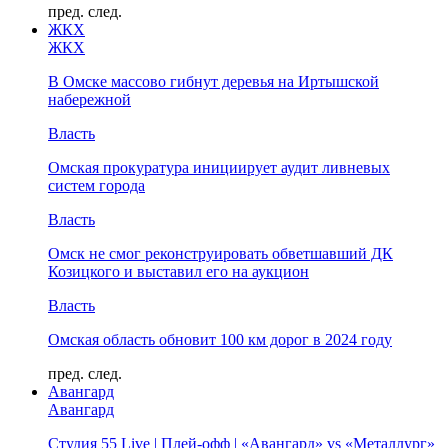
пред.
след.
ЖКХ
ЖКХ
В Омске массово гибнут деревья на Иртышской
набережной
Власть
Омская прокуратура инициирует аудит ливневых
систем города
Власть
Омск не смог реконструировать обветшавший ДК
Козицкого и выставил его на аукцион
Власть
Омская область обновит 100 км дорог в 2024 году
пред.
след.
Авангард
Авангард
Студия 55 Live | Плей-офф | «Авангард» vs «Металлург»