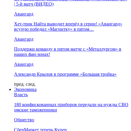
| 5-й матч (ВИДЕО)
Авангард
Хет-трик Найта выводит вперёд в серии! «Авангард»
всухую победил «Магнитку» в пятом…
Авангард
Поддержи команду в пятом матче с «Металлургом» в
наших фан-зонах!
Авангард
Александр Крылов в программе «Большая тройка»
пред.
след.
Экономика
Власть
180 конфискованных приборов передали на нужды СВО
омские таможенники
Общество
СберМаркет теперь Купер