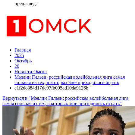
пред.
след.
Главная
2025
Октябрь
20
Новости Омска
Мэдлин Гильен: российская волейбольная лига самая
сильная из тех, в которых мне приходилось играть
e1f2de884d17dc97fb005ad10da9126b
Вернуться к "Мэдлин Гильен: российская волейбольная лига
самая сильная из тех, в которых мне приходилось играть"