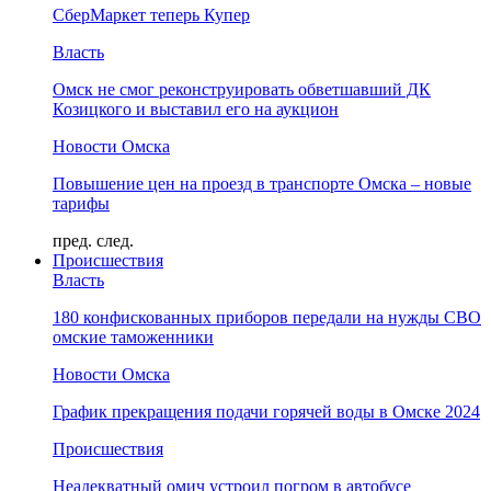
СберМаркет теперь Купер
Власть
Омск не смог реконструировать обветшавший ДК
Козицкого и выставил его на аукцион
Новости Омска
Повышение цен на проезд в транспорте Омска – новые
тарифы
пред.
след.
Происшествия
Власть
180 конфискованных приборов передали на нужды СВО
омские таможенники
Новости Омска
График прекращения подачи горячей воды в Омске 2024
Происшествия
Неадекватный омич устроил погром в автобусе