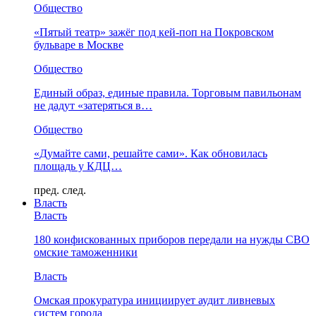
Общество
«Пятый театр» зажёг под кей-поп на Покровском
бульваре в Москве
Общество
Единый образ, единые правила. Торговым павильонам
не дадут «затеряться в…
Общество
«Думайте сами, решайте сами». Как обновилась
площадь у КДЦ…
пред.
след.
Власть
Власть
180 конфискованных приборов передали на нужды СВО
омские таможенники
Власть
Омская прокуратура инициирует аудит ливневых
систем города