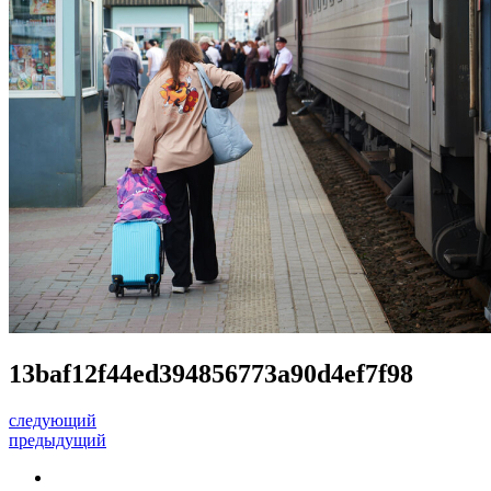
13baf12f44ed394856773a90d4ef7f98
следующий
предыдущий