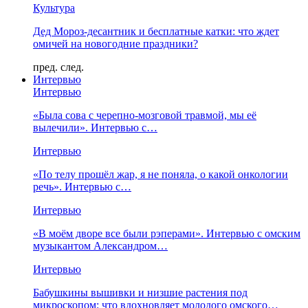
Культура
Дед Мороз-десантник и бесплатные катки: что ждет
омичей на новогодние праздники?
пред.
след.
Интервью
Интервью
«Была сова с черепно-мозговой травмой, мы её
вылечили». Интервью с…
Интервью
«По телу прошёл жар, я не поняла, о какой онкологии
речь». Интервью с…
Интервью
«В моём дворе все были рэперами». Интервью с омским
музыкантом Александром…
Интервью
Бабушкины вышивки и низшие растения под
микроскопом: что вдохновляет молодого омского…