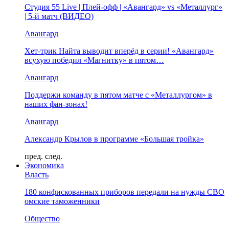
Студия 55 Live | Плей-офф | «Авангард» vs «Металлург»
| 5-й матч (ВИДЕО)
Авангард
Хет-трик Найта выводит вперёд в серии! «Авангард»
всухую победил «Магнитку» в пятом…
Авангард
Поддержи команду в пятом матче с «Металлургом» в
наших фан-зонах!
Авангард
Александр Крылов в программе «Большая тройка»
пред.
след.
Экономика
Власть
180 конфискованных приборов передали на нужды СВО
омские таможенники
Общество