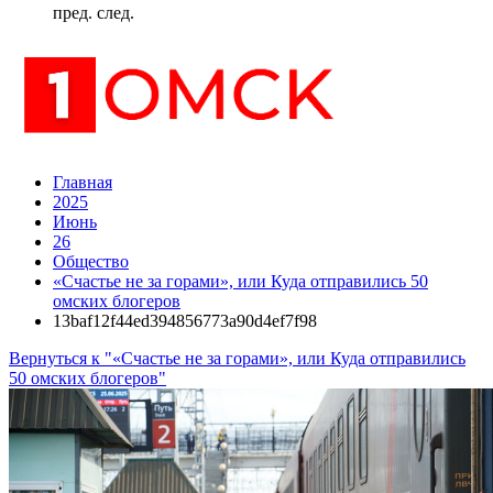
пред.
след.
Главная
2025
Июнь
26
Общество
«Счастье не за горами», или Куда отправились 50
омских блогеров
13baf12f44ed394856773a90d4ef7f98
Вернуться к "«Счастье не за горами», или Куда отправились
50 омских блогеров"