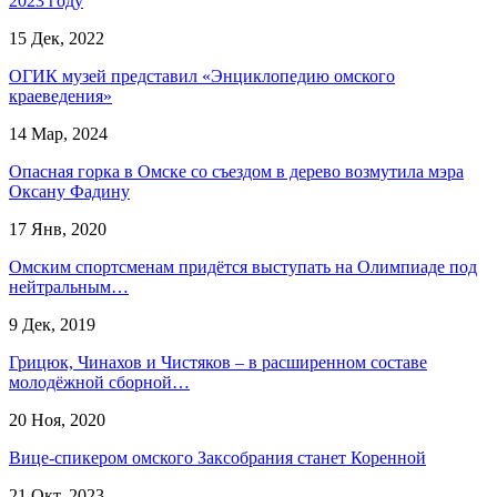
2023 году
15 Дек, 2022
ОГИК музей представил «Энциклопедию омского
краеведения»
14 Мар, 2024
Опасная горка в Омске со съездом в дерево возмутила мэра
Оксану Фадину
17 Янв, 2020
Омским спортсменам придётся выступать на Олимпиаде под
нейтральным…
9 Дек, 2019
Грицюк, Чинахов и Чистяков – в расширенном составе
молодёжной сборной…
20 Ноя, 2020
Вице-спикером омского Заксобрания станет Коренной
21 Окт, 2023