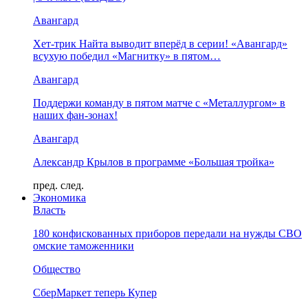
Авангард
Хет-трик Найта выводит вперёд в серии! «Авангард»
всухую победил «Магнитку» в пятом…
Авангард
Поддержи команду в пятом матче с «Металлургом» в
наших фан-зонах!
Авангард
Александр Крылов в программе «Большая тройка»
пред.
след.
Экономика
Власть
180 конфискованных приборов передали на нужды СВО
омские таможенники
Общество
СберМаркет теперь Купер