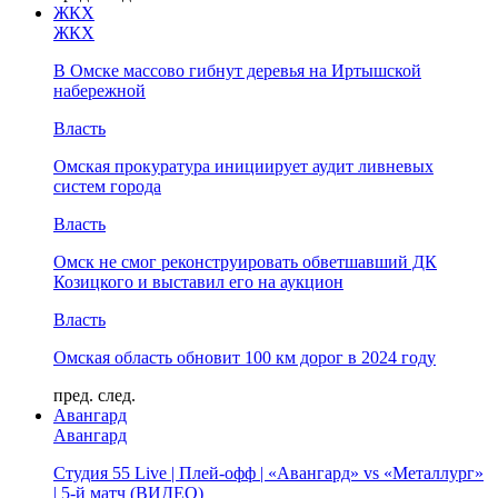
ЖКХ
ЖКХ
В Омске массово гибнут деревья на Иртышской
набережной
Власть
Омская прокуратура инициирует аудит ливневых
систем города
Власть
Омск не смог реконструировать обветшавший ДК
Козицкого и выставил его на аукцион
Власть
Омская область обновит 100 км дорог в 2024 году
пред.
след.
Авангард
Авангард
Студия 55 Live | Плей-офф | «Авангард» vs «Металлург»
| 5-й матч (ВИДЕО)