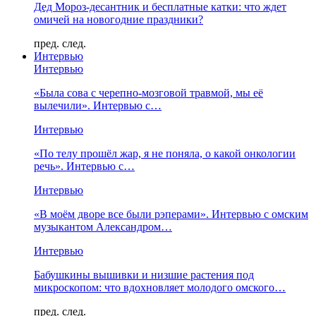
Дед Мороз-десантник и бесплатные катки: что ждет
омичей на новогодние праздники?
пред.
след.
Интервью
Интервью
«Была сова с черепно-мозговой травмой, мы её
вылечили». Интервью с…
Интервью
«По телу прошёл жар, я не поняла, о какой онкологии
речь». Интервью с…
Интервью
«В моём дворе все были рэперами». Интервью с омским
музыкантом Александром…
Интервью
Бабушкины вышивки и низшие растения под
микроскопом: что вдохновляет молодого омского…
пред.
след.