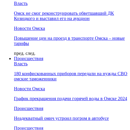
Власть
Омск не смог реконструировать обветшавший ДК
Козицкого и выставил его на аукцион
Новости Омска
Повышение цен на проезд в транспорте Омска – новые
тарифы
пред.
след.
Происшествия
Власть
180 конфискованных приборов передали на нужды СВО
омские таможенники
Новости Омска
График прекращения подачи горячей воды в Омске 2024
Происшествия
Неадекватный омич устроил погром в автобусе
Происшествия