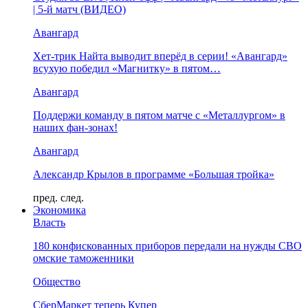
| 5-й матч (ВИДЕО)
Авангард
Хет-трик Найта выводит вперёд в серии! «Авангард»
всухую победил «Магнитку» в пятом…
Авангард
Поддержи команду в пятом матче с «Металлургом» в
наших фан-зонах!
Авангард
Александр Крылов в программе «Большая тройка»
пред.
след.
Экономика
Власть
180 конфискованных приборов передали на нужды СВО
омские таможенники
Общество
СберМаркет теперь Купер