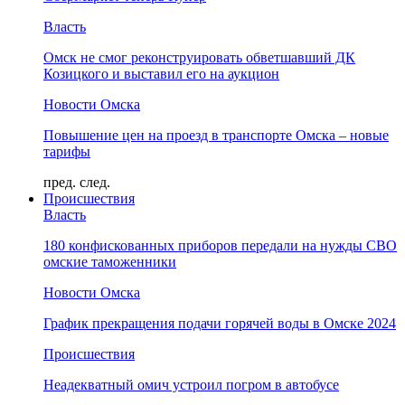
Власть
Омск не смог реконструировать обветшавший ДК
Козицкого и выставил его на аукцион
Новости Омска
Повышение цен на проезд в транспорте Омска – новые
тарифы
пред.
след.
Происшествия
Власть
180 конфискованных приборов передали на нужды СВО
омские таможенники
Новости Омска
График прекращения подачи горячей воды в Омске 2024
Происшествия
Неадекватный омич устроил погром в автобусе