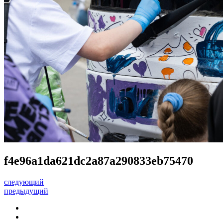
f4e96a1da621dc2a87a290833eb75470
следующий
предыдущий