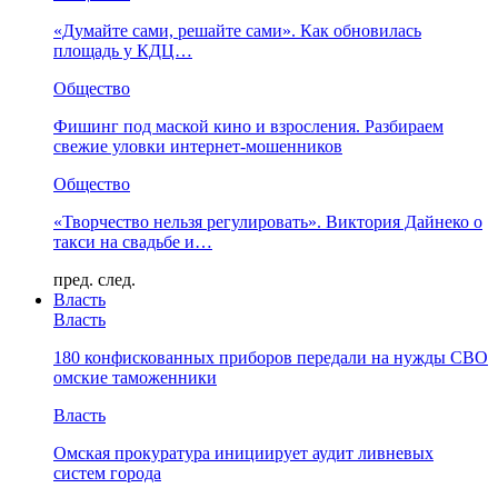
«Думайте сами, решайте сами». Как обновилась
площадь у КДЦ…
Общество
Фишинг под маской кино и взросления. Разбираем
свежие уловки интернет-мошенников
Общество
«Творчество нельзя регулировать». Виктория Дайнеко о
такси на свадьбе и…
пред.
след.
Власть
Власть
180 конфискованных приборов передали на нужды СВО
омские таможенники
Власть
Омская прокуратура инициирует аудит ливневых
систем города