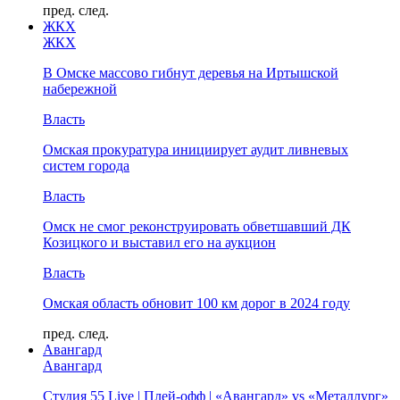
пред.
след.
ЖКХ
ЖКХ
В Омске массово гибнут деревья на Иртышской
набережной
Власть
Омская прокуратура инициирует аудит ливневых
систем города
Власть
Омск не смог реконструировать обветшавший ДК
Козицкого и выставил его на аукцион
Власть
Омская область обновит 100 км дорог в 2024 году
пред.
след.
Авангард
Авангард
Студия 55 Live | Плей-офф | «Авангард» vs «Металлург»