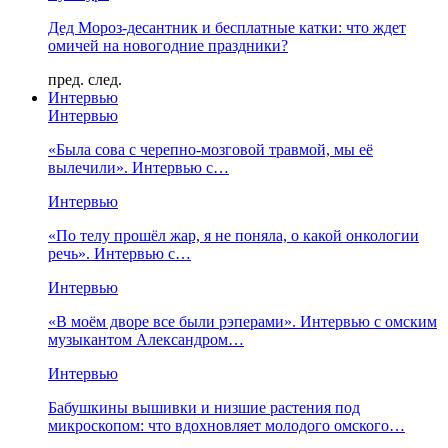
Дед Мороз-десантник и бесплатные катки: что ждет
омичей на новогодние праздники?
пред.
след.
Интервью
Интервью
«Была сова с черепно-мозговой травмой, мы её
вылечили». Интервью с…
Интервью
«По телу прошёл жар, я не поняла, о какой онкологии
речь». Интервью с…
Интервью
«В моём дворе все были рэперами». Интервью с омским
музыкантом Александром…
Интервью
Бабушкины вышивки и низшие растения под
микроскопом: что вдохновляет молодого омского…