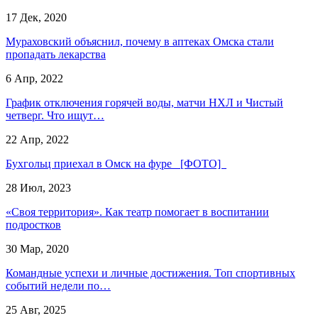
17 Дек, 2020
Мураховский объяснил, почему в аптеках Омска стали
пропадать лекарства
6 Апр, 2022
График отключения горячей воды, матчи НХЛ и Чистый
четверг. Что ищут…
22 Апр, 2022
Бухгольц приехал в Омск на фуре [ФОТО]
28 Июл, 2023
«Своя территория». Как театр помогает в воспитании
подростков
30 Мар, 2020
Командные успехи и личные достижения. Топ спортивных
событий недели по…
25 Авг, 2025