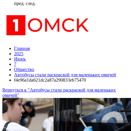
пред.
след.
Главная
2025
Июнь
7
Общество
Автобусы стали раскраской для маленьких омичей
f4e96a1da621dc2a87a290833eb75470
Вернуться к "Автобусы стали раскраской для маленьких
омичей"