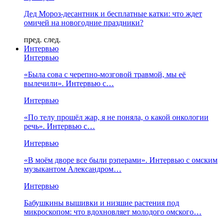
Дед Мороз-десантник и бесплатные катки: что ждет
омичей на новогодние праздники?
пред.
след.
Интервью
Интервью
«Была сова с черепно-мозговой травмой, мы её
вылечили». Интервью с…
Интервью
«По телу прошёл жар, я не поняла, о какой онкологии
речь». Интервью с…
Интервью
«В моём дворе все были рэперами». Интервью с омским
музыкантом Александром…
Интервью
Бабушкины вышивки и низшие растения под
микроскопом: что вдохновляет молодого омского…