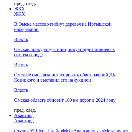
пред.
след.
ЖКХ
ЖКХ
В Омске массово гибнут деревья на Иртышской
набережной
Власть
Омская прокуратура инициирует аудит ливневых
систем города
Власть
Омск не смог реконструировать обветшавший ДК
Козицкого и выставил его на аукцион
Власть
Омская область обновит 100 км дорог в 2024 году
пред.
след.
Авангард
Авангард
Студия 55 Live | Плей-офф | «Авангард» vs «Металлург»