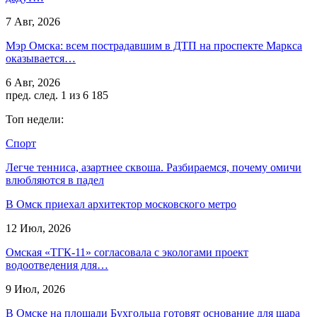
7 Авг, 2026
Мэр Омска: всем пострадавшим в ДТП на проспекте Маркса
оказывается…
6 Авг, 2026
пред.
след.
1 из 6 185
Топ недели:
Спорт
Легче тенниса, азартнее сквоша. Разбираемся, почему омичи
влюбляются в падел
В Омск приехал архитектор московского метро
12 Июл, 2026
Омская «ТГК-11» согласовала с экологами проект
водоотведения для…
9 Июл, 2026
В Омске на площади Бухгольца готовят основание для шара