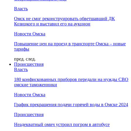
Власть
Омск не смог реконструировать обветшавший ДК
Козицкого и выставил его на аукцион
Новости Омска
Повышение цен на проезд в транспорте Омска – новые
тарифы
пред.
след.
Происшествия
Власть
180 конфискованных приборов передали на нужды СВО
омские таможенники
Новости Омска
График прекращения подачи горячей воды в Омске 2024
Происшествия
Неадекватный омич устроил погром в автобусе