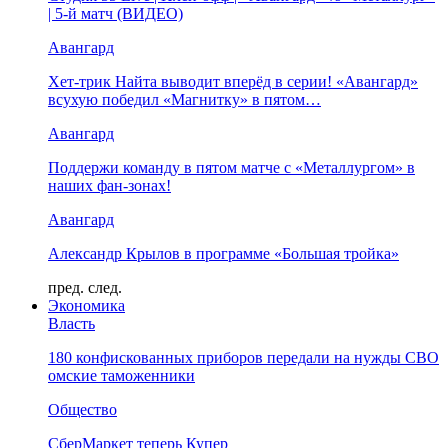
| 5-й матч (ВИДЕО)
Авангард
Хет-трик Найта выводит вперёд в серии! «Авангард»
всухую победил «Магнитку» в пятом…
Авангард
Поддержи команду в пятом матче с «Металлургом» в
наших фан-зонах!
Авангард
Александр Крылов в программе «Большая тройка»
пред.
след.
Экономика
Власть
180 конфискованных приборов передали на нужды СВО
омские таможенники
Общество
СберМаркет теперь Купер