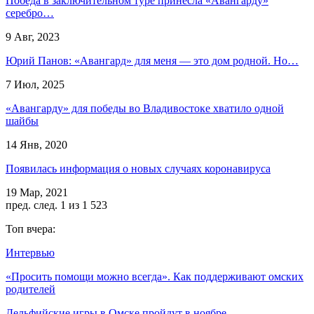
Победа в заключительном туре принесла «Авангарду»
серебро…
9 Авг, 2023
Юрий Панов: «Авангард» для меня — это дом родной. Но…
7 Июл, 2025
«Авангарду» для победы во Владивостоке хватило одной
шайбы
14 Янв, 2020
Появилась информация о новых случаях коронавируса
19 Мар, 2021
пред.
след.
1 из 1 523
Топ вчера:
Интервью
«Просить помощи можно всегда». Как поддерживают омских
родителей
Дельфийские игры в Омске пройдут в ноябре