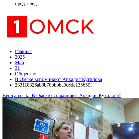
пред.
след.
Главная
2025
Май
31
Общество
В Омске вспоминают Аркадия Кутилова
233118326ab9b78bbbba9c6dc135650f
Вернуться к "В Омске вспоминают Аркадия Кутилова"