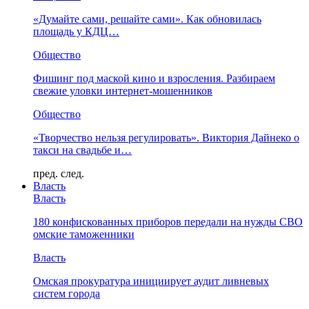
«Думайте сами, решайте сами». Как обновилась
площадь у КДЦ…
Общество
Фишинг под маской кино и взросления. Разбираем
свежие уловки интернет-мошенников
Общество
«Творчество нельзя регулировать». Виктория Дайнеко о
такси на свадьбе и…
пред.
след.
Власть
Власть
180 конфискованных приборов передали на нужды СВО
омские таможенники
Власть
Омская прокуратура инициирует аудит ливневых
систем города