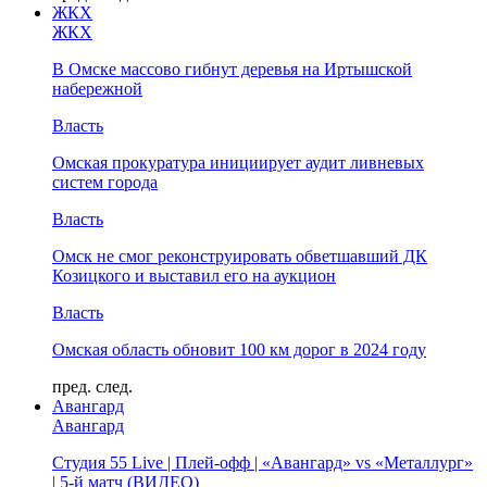
ЖКХ
ЖКХ
В Омске массово гибнут деревья на Иртышской
набережной
Власть
Омская прокуратура инициирует аудит ливневых
систем города
Власть
Омск не смог реконструировать обветшавший ДК
Козицкого и выставил его на аукцион
Власть
Омская область обновит 100 км дорог в 2024 году
пред.
след.
Авангард
Авангард
Студия 55 Live | Плей-офф | «Авангард» vs «Металлург»
| 5-й матч (ВИДЕО)