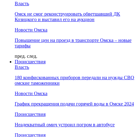
Власть
Омск не смог реконструировать обветшавший ДК
Козицкого и выставил его на аукцион
Новости Омска
Повышение цен на проезд в транспорте Омска – новые
тарифы
пред.
след.
Происшествия
Власть
180 конфискованных приборов передали на нужды СВО
омские таможенники
Новости Омска
График прекращения подачи горячей воды в Омске 2024
Происшествия
Неадекватный омич устроил погром в автобусе
Происшествия