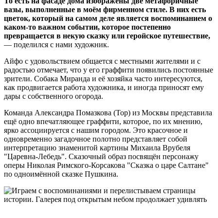
То есть на фасаде дома изображены две метафоричные
вазы, выполненные в моём фирменном стиле. В них есть
цветок, который на самом деле является воспоминанием о
каком-то важном событии, которое постепенно
превращается в некую сказку или геройское путешествие,
— поделился с нами художник.
Айфо с удовольствием общается с местными жителями и с
радостью отмечает, что у его граффити появились постоянные
зрители. Собака Миранда и её хозяйка часто интересуются,
как продвигается работа художника, и иногда приносят ему
дары с собственного огорода.
Команда Александра Помазкова (Тор) из Москвы представила
ещё одно впечатляющее граффити, которое, по их мнению,
ярко ассоциируется с нашим городом. Это красочное и
одновременно загадочное полотно представляет собой
интерпретацию знаменитой картины Михаила Врубеля
"Царевна-Лебедь". Сказочный образ посвящён персонажу
оперы Николая Римского-Корсакова "Сказка о царе Салтане"
по одноимённой сказке Пушкина.