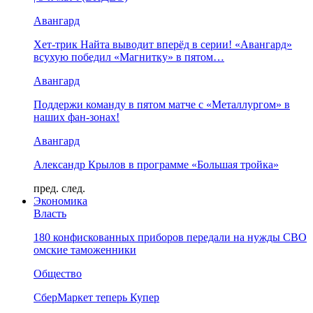
Авангард
Хет-трик Найта выводит вперёд в серии! «Авангард»
всухую победил «Магнитку» в пятом…
Авангард
Поддержи команду в пятом матче с «Металлургом» в
наших фан-зонах!
Авангард
Александр Крылов в программе «Большая тройка»
пред.
след.
Экономика
Власть
180 конфискованных приборов передали на нужды СВО
омские таможенники
Общество
СберМаркет теперь Купер