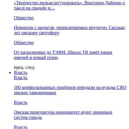
«Творчество нельзя регулировать». Виктория Дайнеко о
такси на свадьбе и…
Общество
Начинали с рычагов, переключаемых вручную. Сколько
лет омскому светофору
Общество
От раскадровки до ТЭФИ. Школа ТВ зовёт юных
омичей в новый сезон
пред.
след.
Власть
Власть
180 конфискованных приборов передали на нужды СВО
омские таможенники
Власть
Омская прокуратура инициирует аудит ливневых
систем города
Власть