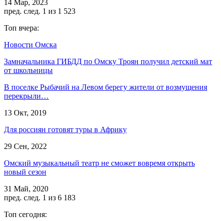
14 Мар, 2023
пред.
след.
1 из 1 523
Топ вчера:
Новости Омска
Замначальника ГИБДД по Омску Троян получил детский мат
от школьницы
В поселке Рыбачий на Левом берегу жители от возмущения
перекрыли…
13 Окт, 2019
Для россиян готовят туры в Африку
29 Сен, 2022
Омский музыкальный театр не сможет вовремя открыть
новый сезон
31 Май, 2020
пред.
след.
1 из 6 183
Топ сегодня: