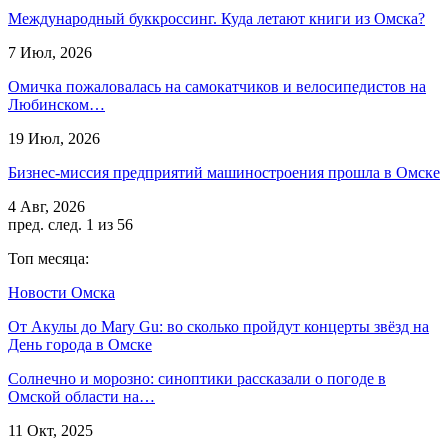
Международный буккроссинг. Куда летают книги из Омска?
7 Июл, 2026
Омичка пожаловалась на самокатчиков и велосипедистов на
Любинском…
19 Июл, 2026
Бизнес-миссия предприятий машиностроения прошла в Омске
4 Авг, 2026
пред.
след.
1 из 56
Топ месяца:
Новости Омска
От Акулы до Mary Gu: во сколько пройдут концерты звёзд на
День города в Омске
Солнечно и морозно: синоптики рассказали о погоде в
Омской области на…
11 Окт, 2025