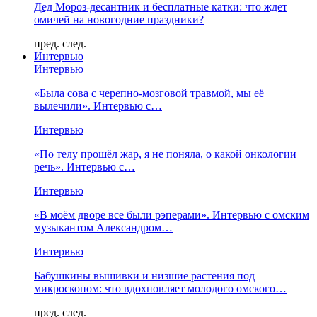
Дед Мороз-десантник и бесплатные катки: что ждет
омичей на новогодние праздники?
пред.
след.
Интервью
Интервью
«Была сова с черепно-мозговой травмой, мы её
вылечили». Интервью с…
Интервью
«По телу прошёл жар, я не поняла, о какой онкологии
речь». Интервью с…
Интервью
«В моём дворе все были рэперами». Интервью с омским
музыкантом Александром…
Интервью
Бабушкины вышивки и низшие растения под
микроскопом: что вдохновляет молодого омского…
пред.
след.