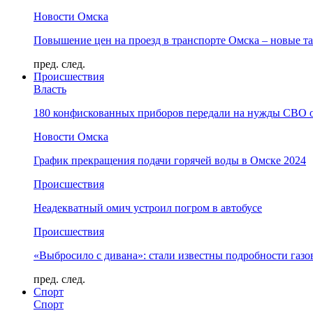
Новости Омска
Повышение цен на проезд в транспорте Омска – новые т
пред.
след.
Происшествия
Власть
180 конфискованных приборов передали на нужды СВО 
Новости Омска
График прекращения подачи горячей воды в Омске 2024
Происшествия
Неадекватный омич устроил погром в автобусе
Происшествия
«Выбросило с дивана»: стали известны подробности газо
пред.
след.
Спорт
Спорт