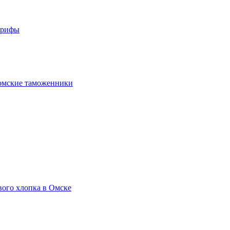
арифы
омские таможенники
вого хлопка в Омске