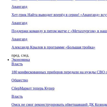
Авангард
Хет-трик Найта выводит вперёд в серии! «Авангард» в
Авангард
Поддержи команду в пятом матче с «Металлургом» в наш
Авангард
Александр Крылов в программе «Большая тройка»
пред.
след.
Экономика
Власть
180 конфискованных приборов передали на нужды СВО 
Общество
СберМаркет теперь Купер
Власть
Омск не смог реконструировать обветшавший ДК Козицко