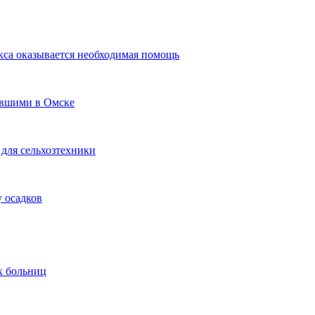
кса оказывается необходимая помощь
авшими в Омске
для сельхозтехники
 осадков
х больниц