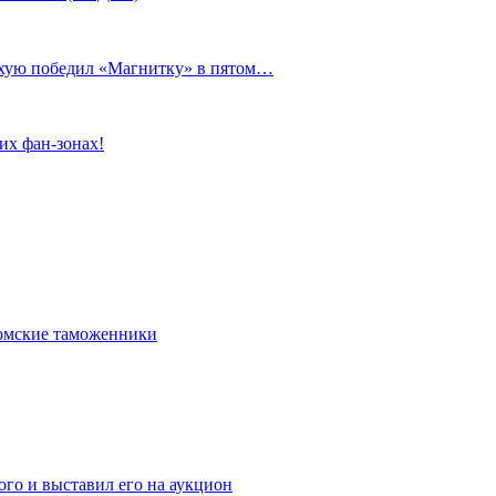
сухую победил «Магнитку» в пятом…
их фан-зонах!
омские таможенники
го и выставил его на аукцион