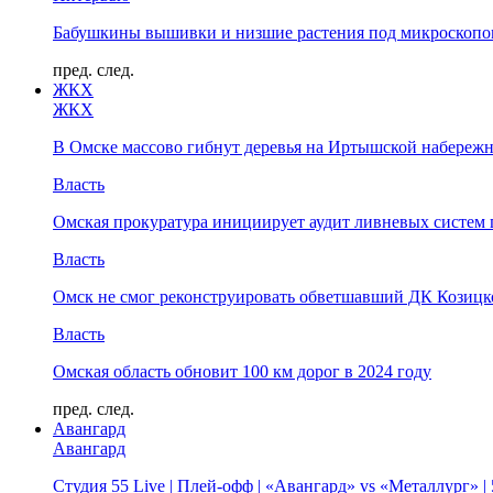
Бабушкины вышивки и низшие растения под микроскопом
пред.
след.
ЖКХ
ЖКХ
В Омске массово гибнут деревья на Иртышской набереж
Власть
Омская прокуратура инициирует аудит ливневых систем 
Власть
Омск не смог реконструировать обветшавший ДК Козицко
Власть
Омская область обновит 100 км дорог в 2024 году
пред.
след.
Авангард
Авангард
Студия 55 Live | Плей-офф | «Авангард» vs «Металлург» 