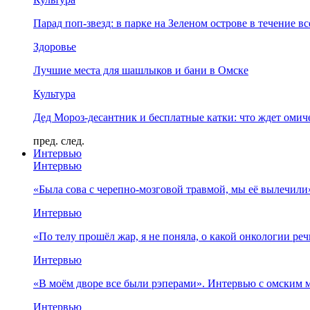
Парад поп-звезд: в парке на Зеленом острове в течение в
Здоровье
Лучшие места для шашлыков и бани в Омске
Культура
Дед Мороз-десантник и бесплатные катки: что ждет омич
пред.
след.
Интервью
Интервью
«Была сова с черепно-мозговой травмой, мы её вылечил
Интервью
«По телу прошёл жар, я не поняла, о какой онкологии ре
Интервью
«В моём дворе все были рэперами». Интервью с омски
Интервью