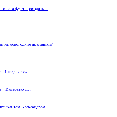
сего лета будет проходить…
ей на новогодние праздники?
и». Интервью с…
чь». Интервью с…
м музыкантом Александром…