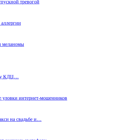
тпускной тревогой
е аллергии
ки меланомы
ь у КДЦ…
е уловки интернет-мошенников
акси на свадьбе и…