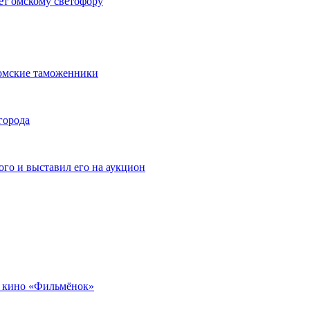
ет омскому светофору
омские таможенники
города
го и выставил его на аукцион
 кино «Фильмёнок»