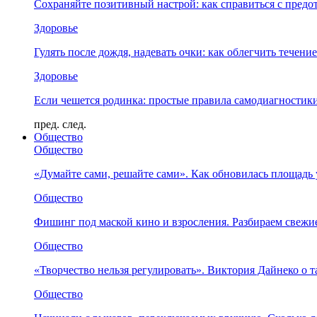
Сохраняйте позитивный настрой: как справиться с предо
Здоровье
Гулять после дождя, надевать очки: как облегчить течени
Здоровье
Если чешется родинка: простые правила самодиагности
пред.
след.
Общество
Общество
«Думайте сами, решайте сами». Как обновилась площад
Общество
Фишинг под маской кино и взросления. Разбираем свежи
Общество
«Творчество нельзя регулировать». Виктория Дайнеко о т
Общество