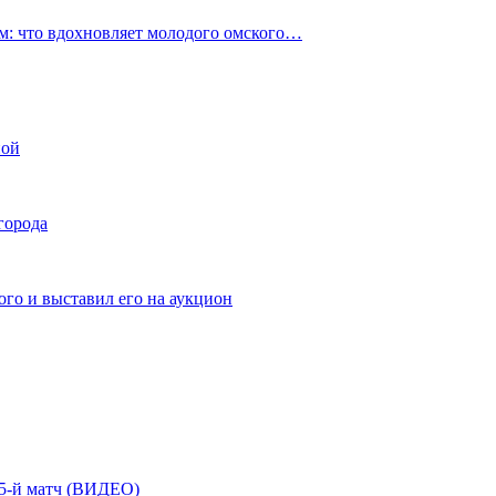
: что вдохновляет молодого омского…
ной
города
го и выставил его на аукцион
| 5-й матч (ВИДЕО)