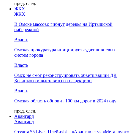
пред.
след.
ЖКХ
ЖКХ
В Омске массово гибнут деревья на Иртышской
набережной
Власть
Омская прокуратура инициирует аудит ливневых
систем города
Власть
Омск не смог реконструировать обветшавший ДК
Козицкого и выставил его на аукцион
Власть
Омская область обновит 100 км дорог в 2024 году
пред.
след.
Авангард
Авангард
Студия 55 Live | Плей-офф | «Авангард» vs «Металлург»