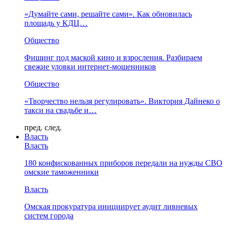
«Думайте сами, решайте сами». Как обновилась
площадь у КДЦ…
Общество
Фишинг под маской кино и взросления. Разбираем
свежие уловки интернет-мошенников
Общество
«Творчество нельзя регулировать». Виктория Дайнеко о
такси на свадьбе и…
пред.
след.
Власть
Власть
180 конфискованных приборов передали на нужды СВО
омские таможенники
Власть
Омская прокуратура инициирует аудит ливневых
систем города