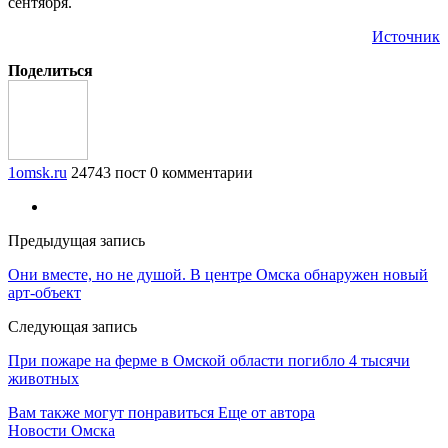
сентября.
Источник
Поделиться
1omsk.ru
24743 пост
0 комментарии
Предыдущая запись
Они вместе, но не душой. В центре Омска обнаружен новый
арт-объект
Следующая запись
При пожаре на ферме в Омской области погибло 4 тысячи
животных
Вам также могут понравиться
Еще от автора
Новости Омска