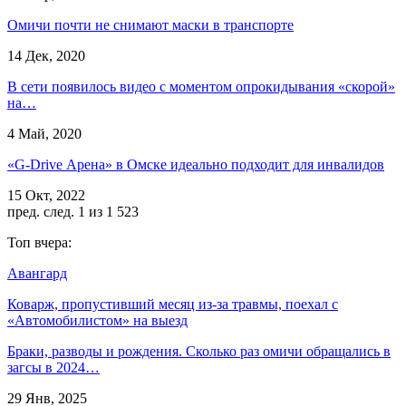
Омичи почти не снимают маски в транспорте
14 Дек, 2020
В сети появилось видео с моментом опрокидывания «скорой»
на…
4 Май, 2020
«G-Drive Арена» в Омске идеально подходит для инвалидов
15 Окт, 2022
пред.
след.
1 из 1 523
Топ вчера:
Авангард
Коварж, пропустивший месяц из-за травмы, поехал с
«Автомобилистом» на выезд
Браки, разводы и рождения. Сколько раз омичи обращались в
загсы в 2024…
29 Янв, 2025