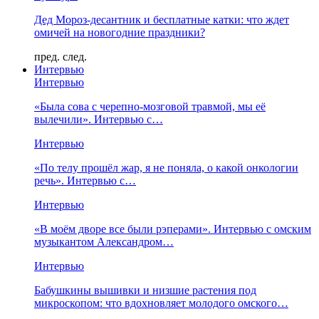
Дед Мороз-десантник и бесплатные катки: что ждет
омичей на новогодние праздники?
пред.
след.
Интервью
Интервью
«Была сова с черепно-мозговой травмой, мы её
вылечили». Интервью с…
Интервью
«По телу прошёл жар, я не поняла, о какой онкологии
речь». Интервью с…
Интервью
«В моём дворе все были рэперами». Интервью с омским
музыкантом Александром…
Интервью
Бабушкины вышивки и низшие растения под
микроскопом: что вдохновляет молодого омского…