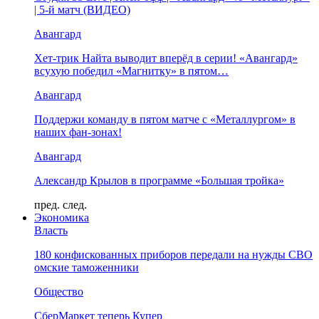
| 5-й матч (ВИДЕО)
Авангард
Хет-трик Найта выводит вперёд в серии! «Авангард»
всухую победил «Магнитку» в пятом…
Авангард
Поддержи команду в пятом матче с «Металлургом» в
наших фан-зонах!
Авангард
Александр Крылов в программе «Большая тройка»
пред.
след.
Экономика
Власть
180 конфискованных приборов передали на нужды СВО
омские таможенники
Общество
СберМаркет теперь Купер