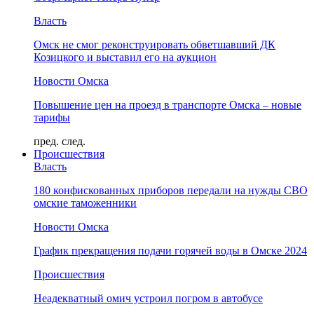
Власть
Омск не смог реконструировать обветшавший ДК
Козицкого и выставил его на аукцион
Новости Омска
Повышение цен на проезд в транспорте Омска – новые
тарифы
пред.
след.
Происшествия
Власть
180 конфискованных приборов передали на нужды СВО
омские таможенники
Новости Омска
График прекращения подачи горячей воды в Омске 2024
Происшествия
Неадекватный омич устроил погром в автобусе