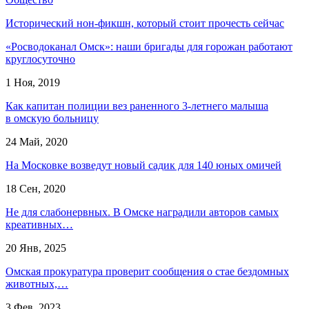
Исторический нон-фикшн, который стоит прочесть сейчас
«Росводоканал Омск»: наши бригады для горожан работают
круглосуточно
1 Ноя, 2019
Как капитан полиции вез раненного 3-летнего малыша
в омскую больницу
24 Май, 2020
На Московке возведут новый садик для 140 юных омичей
18 Сен, 2020
Не для слабонервных. В Омске наградили авторов самых
креативных…
20 Янв, 2025
Омская прокуратура проверит сообщения о стае бездомных
животных,…
3 Фев, 2023