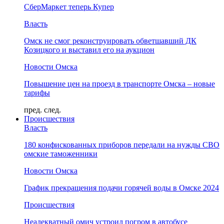
СберМаркет теперь Купер
Власть
Омск не смог реконструировать обветшавший ДК
Козицкого и выставил его на аукцион
Новости Омска
Повышение цен на проезд в транспорте Омска – новые
тарифы
пред.
след.
Происшествия
Власть
180 конфискованных приборов передали на нужды СВО
омские таможенники
Новости Омска
График прекращения подачи горячей воды в Омске 2024
Происшествия
Неадекватный омич устроил погром в автобусе