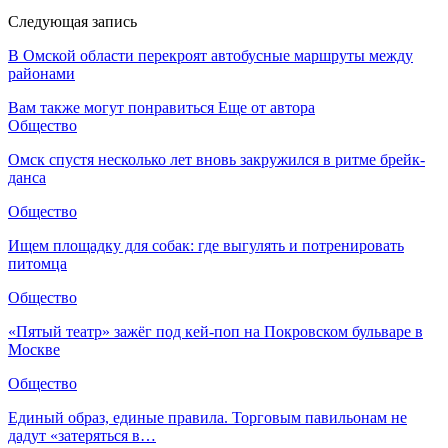
Следующая запись
В Омской области перекроят автобусные маршруты между
районами
Вам также могут понравиться
Еще от автора
Общество
Омск спустя несколько лет вновь закружился в ритме брейк-
данса
Общество
Ищем площадку для собак: где выгулять и потренировать
питомца
Общество
«Пятый театр» зажёг под кей-поп на Покровском бульваре в
Москве
Общество
Единый образ, единые правила. Торговым павильонам не
дадут «затеряться в…