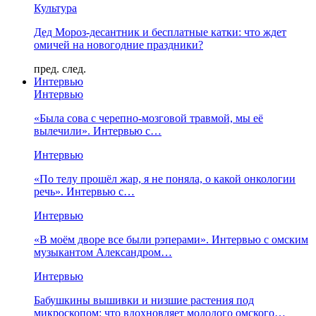
Культура
Дед Мороз-десантник и бесплатные катки: что ждет
омичей на новогодние праздники?
пред.
след.
Интервью
Интервью
«Была сова с черепно-мозговой травмой, мы её
вылечили». Интервью с…
Интервью
«По телу прошёл жар, я не поняла, о какой онкологии
речь». Интервью с…
Интервью
«В моём дворе все были рэперами». Интервью с омским
музыкантом Александром…
Интервью
Бабушкины вышивки и низшие растения под
микроскопом: что вдохновляет молодого омского…