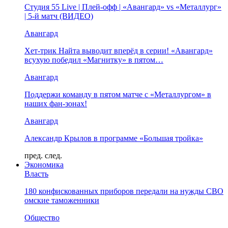
Студия 55 Live | Плей-офф | «Авангард» vs «Металлург»
| 5-й матч (ВИДЕО)
Авангард
Хет-трик Найта выводит вперёд в серии! «Авангард»
всухую победил «Магнитку» в пятом…
Авангард
Поддержи команду в пятом матче с «Металлургом» в
наших фан-зонах!
Авангард
Александр Крылов в программе «Большая тройка»
пред.
след.
Экономика
Власть
180 конфискованных приборов передали на нужды СВО
омские таможенники
Общество