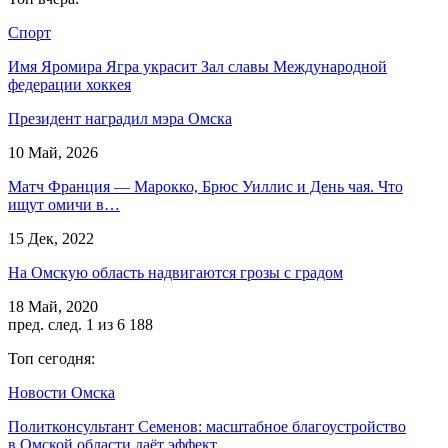
Спорт
Имя Яромира Ягра украсит Зал славы Международной
федерации хоккея
Президент наградил мэра Омска
10 Май, 2026
Матч Франция — Марокко, Брюс Уиллис и День чая. Что
ищут омичи в…
15 Дек, 2022
На Омскую область надвигаются грозы с градом
18 Май, 2020
пред.
след.
1 из 6 188
Топ сегодня:
Новости Омска
Политконсультант Семенов: масштабное благоустройство
в Омской области даёт эффект…