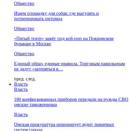
Общество
Ищем площадку для собак: где выгулять и
потренировать питомца
Общество
«Пятый театр» зажёг под кей-поп на Покровском
бульваре в Москве
Общество
Единый образ, единые правила. Торговым павильонам
не дадут «затеряться в…
пред.
след.
Власть
Власть
180 конфискованных приборов передали на нужды СВО
омские таможенники
Власть
Омская прокуратура инициирует аудит ливневых
систем города