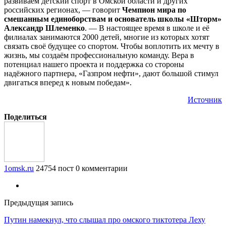
развиваем детский спорт в Омской области и других
российских регионах, — говорит
Чемпион мира по
смешанным единоборствам и основатель школы «Шторм»
Александр Шлеменко
. — В настоящее время в школе и её
филиалах занимаются 2000 детей, многие из которых хотят
связать своё будущее со спортом. Чтобы воплотить их мечту в
жизнь, мы создаём профессиональную команду. Вера в
потенциал нашего проекта и поддержка со стороны
надёжного партнера, «Газпром нефти», дают большой стимул
двигаться вперед к новым победам».
Источник
Поделиться
1omsk.ru
24754 пост
0 комментарии
Предыдущая запись
Путин намекнул, что слышал про омского тиктотера Леху