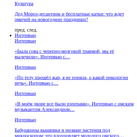
Культура
Дед Мороз-десантник и бесплатные катки: что ждет
омичей на новогодние праздники?
пред.
след.
Интервью
Интервью
«Была сова с черепно-мозговой травмой, мы её
вылечили». Интервью с…
Интервью
«По телу прошёл жар, я не поняла, о какой онкологии
речь». Интервью с…
Интервью
«В моём дворе все были рэперами». Интервью с омским
музыкантом Александром…
Интервью
Бабушкины вышивки и низшие растения под
микроскопом: что вдохновляет молодого омского…