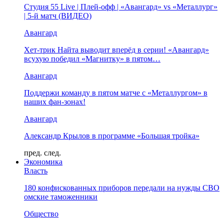
Студия 55 Live | Плей-офф | «Авангард» vs «Металлург»
| 5-й матч (ВИДЕО)
Авангард
Хет-трик Найта выводит вперёд в серии! «Авангард»
всухую победил «Магнитку» в пятом…
Авангард
Поддержи команду в пятом матче с «Металлургом» в
наших фан-зонах!
Авангард
Александр Крылов в программе «Большая тройка»
пред.
след.
Экономика
Власть
180 конфискованных приборов передали на нужды СВО
омские таможенники
Общество