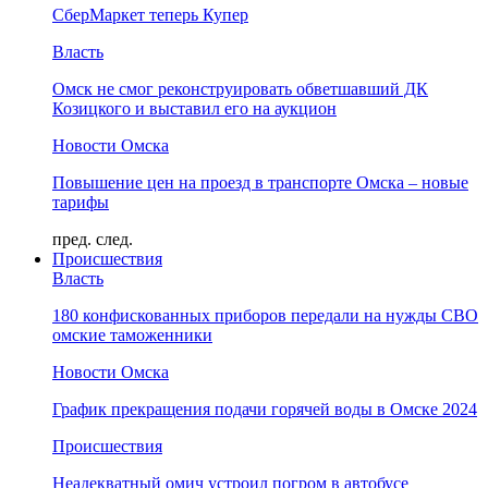
СберМаркет теперь Купер
Власть
Омск не смог реконструировать обветшавший ДК
Козицкого и выставил его на аукцион
Новости Омска
Повышение цен на проезд в транспорте Омска – новые
тарифы
пред.
след.
Происшествия
Власть
180 конфискованных приборов передали на нужды СВО
омские таможенники
Новости Омска
График прекращения подачи горячей воды в Омске 2024
Происшествия
Неадекватный омич устроил погром в автобусе