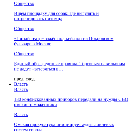
Общество
Ищем площадку для собак: где выгулять и
потренировать питомца
Общество
«Пятый театр» зажёг под кей-поп на Покровском
бульваре в Москве
Общество
Единый образ, единые правила. Торговым павильонам
не дадут «затеряться в…
пред.
след.
Власть
Власть
180 конфискованных приборов передали на нужды СВО
омские таможенники
Власть
Омская прокуратура инициирует аудит ливневых
систем города