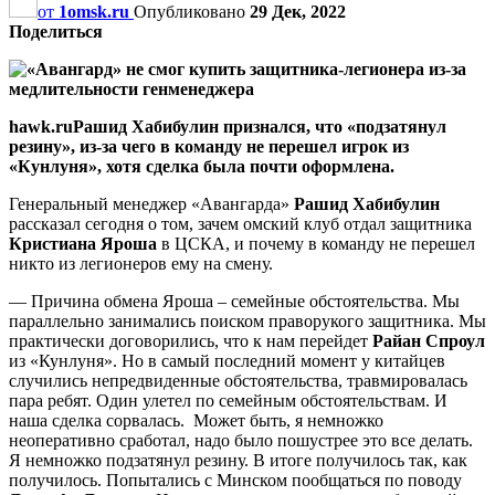
от
1omsk.ru
Опубликовано
29 Дек, 2022
Поделиться
hawk.ruРашид Хабибулин признался, что «подзатянул
резину», из-за чего в команду не перешел игрок из
«Кунлуня», хотя сделка была почти оформлена.
Генеральный менеджер «Авангарда»
Рашид Хабибулин
рассказал сегодня о том, зачем омский клуб отдал защитника
Кристиана Яроша
в ЦСКА, и почему в команду не перешел
никто из легионеров ему на смену.
— Причина обмена Яроша – семейные обстоятельства. Мы
параллельно занимались поиском праворукого защитника. Мы
практически договорились, что к нам перейдет
Райан Спроул
из «Кунлуня». Но в самый последний момент у китайцев
случились непредвиденные обстоятельства, травмировалась
пара ребят. Один улетел по семейным обстоятельствам. И
наша сделка сорвалась. Может быть, я немножко
неоперативно сработал, надо было пошустрее это все делать.
Я немножко подзатянул резину. В итоге получилось так, как
получилось. Попытались с Минском пообщаться по поводу