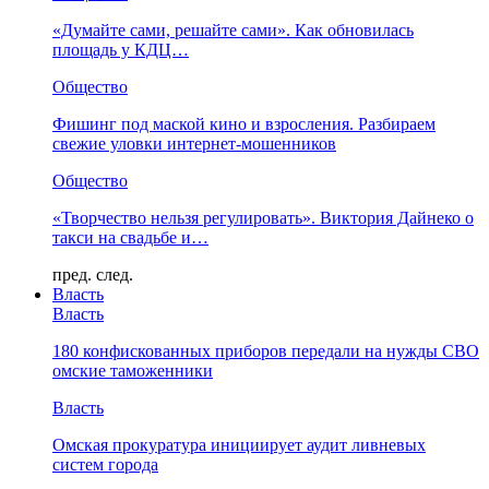
«Думайте сами, решайте сами». Как обновилась
площадь у КДЦ…
Общество
Фишинг под маской кино и взросления. Разбираем
свежие уловки интернет-мошенников
Общество
«Творчество нельзя регулировать». Виктория Дайнеко о
такси на свадьбе и…
пред.
след.
Власть
Власть
180 конфискованных приборов передали на нужды СВО
омские таможенники
Власть
Омская прокуратура инициирует аудит ливневых
систем города