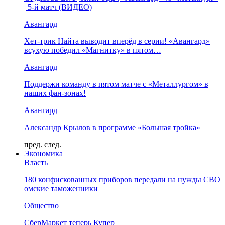
| 5-й матч (ВИДЕО)
Авангард
Хет-трик Найта выводит вперёд в серии! «Авангард»
всухую победил «Магнитку» в пятом…
Авангард
Поддержи команду в пятом матче с «Металлургом» в
наших фан-зонах!
Авангард
Александр Крылов в программе «Большая тройка»
пред.
след.
Экономика
Власть
180 конфискованных приборов передали на нужды СВО
омские таможенники
Общество
СберМаркет теперь Купер