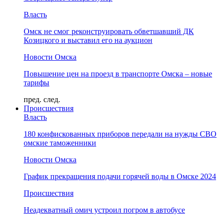
Власть
Омск не смог реконструировать обветшавший ДК
Козицкого и выставил его на аукцион
Новости Омска
Повышение цен на проезд в транспорте Омска – новые
тарифы
пред.
след.
Происшествия
Власть
180 конфискованных приборов передали на нужды СВО
омские таможенники
Новости Омска
График прекращения подачи горячей воды в Омске 2024
Происшествия
Неадекватный омич устроил погром в автобусе