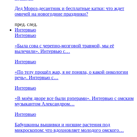
Дед Мороз-десантник и бесплатные катки: что ждет
омичей на новогодние праздники?
пред.
след.
Интервью
Интервью
«Была сова с черепно-мозговой травмой, мы её
вылечили». Интервью с…
Интервью
«По телу прошёл жар, я не поняла, о какой онкологии
речь». Интервью с…
Интервью
«В моём дворе все были рэперами». Интервью с омским
музыкантом Александром…
Интервью
Бабушкины вышивки и низшие растения под
микроскопом: что вдохновляет молодого омского…