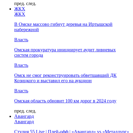
пред.
след.
ЖКХ
ЖКХ
В Омске массово гибнут деревья на Иртышской
набережной
Власть
Омская прокуратура инициирует аудит ливневых
систем города
Власть
Омск не смог реконструировать обветшавший ДК
Козицкого и выставил его на аукцион
Власть
Омская область обновит 100 км дорог в 2024 году
пред.
след.
Авангард
Авангард
Студия 55 Live | Плей-офф | «Авангард» vs «Металлург»