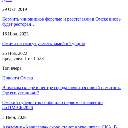
29 Окт, 2019
Кормить чиновников форелью и расстегаями в Омске вновь
будет ресторан…
16 Июл, 2023
Омичи не смогут улететь зимой в Турцию
25 Ноя, 2022
пред.
след.
1 из 1 523
Топ вчера:
Новости Омска
В омском сквере в центре города появится новый памятник.
Где его установят?
Омский губернатор сообщил о первом соглашении
на ПМЭФ-2026
3 Июн, 2026
Академия «Авангарда» скоро станет круче школы СКА. В