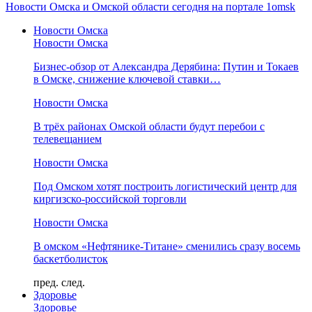
Новости Омска и Омской области сегодня на портале 1omsk
Новости Омска
Новости Омска
Бизнес-обзор от Александра Дерябина: Путин и Токаев
в Омске, снижение ключевой ставки…
Новости Омска
В трёх районах Омской области будут перебои с
телевещанием
Новости Омска
Под Омском хотят построить логистический центр для
киргизско-российской торговли
Новости Омска
В омском «Нефтянике-Титане» сменились сразу восемь
баскетболисток
пред.
след.
Здоровье
Здоровье