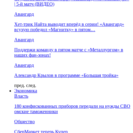
| 5-й матч (ВИДЕО)
Авангард
Хет-трик Найта выводит вперёд в серии! «Авангард»
всухую победил «Магнитку» в пятом…
Авангард
Поддержи команду в пятом матче с «Металлургом» в
наших фан-зонах!
Авангард
Александр Крылов в программе «Большая тройка»
пред.
след.
Экономика
Власть
180 конфискованных приборов передали на нужды СВО
омские таможенники
Общество
СберМаркет теперь Купер