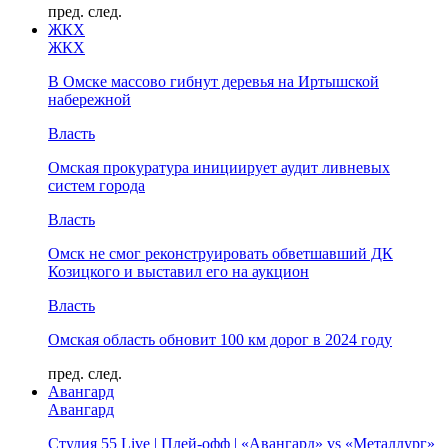
пред.
след.
ЖКХ
ЖКХ
В Омске массово гибнут деревья на Иртышской
набережной
Власть
Омская прокуратура инициирует аудит ливневых
систем города
Власть
Омск не смог реконструировать обветшавший ДК
Козицкого и выставил его на аукцион
Власть
Омская область обновит 100 км дорог в 2024 году
пред.
след.
Авангард
Авангард
Студия 55 Live | Плей-офф | «Авангард» vs «Металлург»