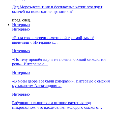
Дед Мороз-десантник и бесплатные катки: что ждет
омичей на новогодние праздники?
пред.
след.
Интервью
Интервью
«Была сова с черепно-мозговой травмой, мы её
вылечили». Интервью с…
Интервью
«По телу прошёл жар, я не поняла, о какой онкологии
речь». Интервью с…
Интервью
«В моём дворе все были рэперами». Интервью с омским
музыкантом Александром…
Интервью
Бабушкины вышивки и низшие растения под
микроскопом: что вдохновляет молодого омского…