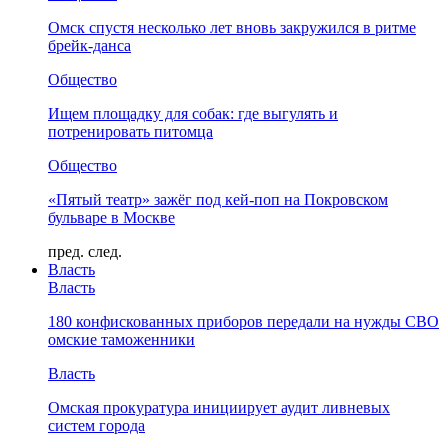
Омск спустя несколько лет вновь закружился в ритме
брейк-данса
Общество
Ищем площадку для собак: где выгулять и
потренировать питомца
Общество
«Пятый театр» зажёг под кей-поп на Покровском
бульваре в Москве
пред.
след.
Власть
Власть
180 конфискованных приборов передали на нужды СВО
омские таможенники
Власть
Омская прокуратура инициирует аудит ливневых
систем города