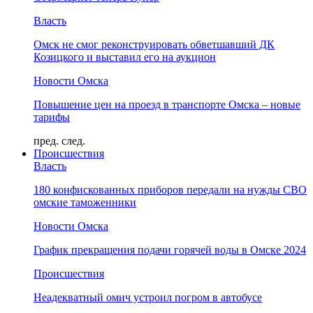
Власть
Омск не смог реконструировать обветшавший ДК
Козицкого и выставил его на аукцион
Новости Омска
Повышение цен на проезд в транспорте Омска – новые
тарифы
пред.
след.
Происшествия
Власть
180 конфискованных приборов передали на нужды СВО
омские таможенники
Новости Омска
График прекращения подачи горячей воды в Омске 2024
Происшествия
Неадекватный омич устроил погром в автобусе