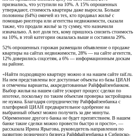
признались, что уступили на 10%. А 15% опрошенных
утверждают, стоимость квартиры даже выросла. Больше
половины (64%) омичей из тех, кто продавал жильё с
помощью риелтора или агентства недвижимости, сказали
также, что продали жильё за ту сумму, что назначили
изначально. А вот доля тех, кому пришлось снизить стоимость
на 10%, в этой категории оказалась выше и составила 29%.
52% опрошенных горожан размещали объявление о продаже
квартиры на сайтах недвижимости, 28% — на сайте агентств,
12% доверились соцсетям, а 6% — информационным доскам
на районе.
«Найти подходящую квартиру можно и на нашем сайте raif.ru.
На нем представлены все доступные объекты из базы ЦИАН
и отмечены варианты, аккредитованные Райффайзенбанком.
Выбор жилья на нашем сайте ускорит процесс сделки по
ипотеке, поскольку по таким объектам проверка застройщика
не нужна. Благодаря сотрудничеству Райффайзенбанка с
платформой ЦИАН предварительное одобрение на
выбранный объект можно получить за две минуты.
Обременение другого банка не будет препятствием. В нашем
банке такие сделки можно провести быстро и просто», —
рассказала Ирина Ярыгова, руководитель направления по
развитию розничного бизнеса Райффайзенбанка в Сибирско-