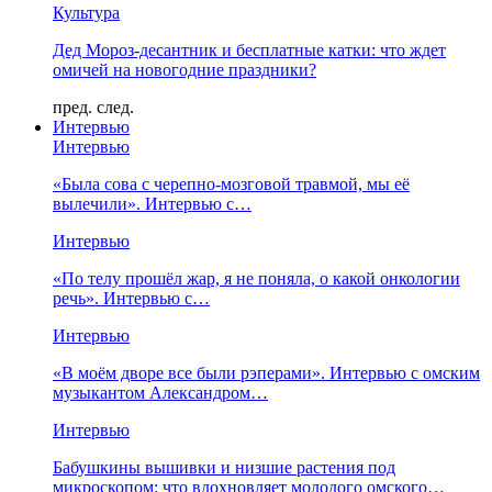
Культура
Дед Мороз-десантник и бесплатные катки: что ждет
омичей на новогодние праздники?
пред.
след.
Интервью
Интервью
«Была сова с черепно-мозговой травмой, мы её
вылечили». Интервью с…
Интервью
«По телу прошёл жар, я не поняла, о какой онкологии
речь». Интервью с…
Интервью
«В моём дворе все были рэперами». Интервью с омским
музыкантом Александром…
Интервью
Бабушкины вышивки и низшие растения под
микроскопом: что вдохновляет молодого омского…