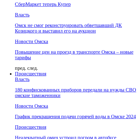
СберМаркет теперь Купер
Власть
Омск не смог реконструировать обветшавший ДК
Козицкого и выставил его на аукцион
Новости Омска
Повышение цен на проезд в транспорте Омска – новые
тарифы
пред.
след.
Происшествия
Власть
180 конфискованных приборов передали на нужды СВО
омские таможенники
Новости Омска
График прекращения подачи горячей воды в Омске 2024
Происшествия
Неадекватный омич устроил погром в автобусе