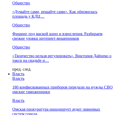
Общество
«Думайте сами, решайте сами». Как обновилась
площадь у КДЦ…
Общество
Фишинг под маской кино и взросления. Разбираем
свежие уловки интернет-мошенников
Общество
«Творчество нельзя регулировать». Виктория Дайнеко о
такси на свадьбе и…
пред.
след.
Власть
Власть
180 конфискованных приборов передали на нужды СВО
омские таможенники
Власть
Омская прокуратура инициирует аудит ливневых
систем города