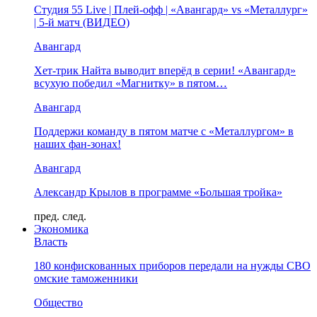
Студия 55 Live | Плей-офф | «Авангард» vs «Металлург»
| 5-й матч (ВИДЕО)
Авангард
Хет-трик Найта выводит вперёд в серии! «Авангард»
всухую победил «Магнитку» в пятом…
Авангард
Поддержи команду в пятом матче с «Металлургом» в
наших фан-зонах!
Авангард
Александр Крылов в программе «Большая тройка»
пред.
след.
Экономика
Власть
180 конфискованных приборов передали на нужды СВО
омские таможенники
Общество