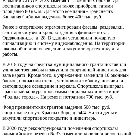
В здании СШОР № 28 заменяют 15 оконных блоков. Для
воспитанников спортшколы также приобрели татами
площадью 80 кв. м. Для этого компания «Транснефть –
Западная Сибирь» выделила более 400 тыс. руб.
Ранее в спортшколе отремонтировали фасады, раздевалки,
санитарный узел и кровлю здания в филиале по ул.
Орджоникидзе, д. 28. В здании установили пожарную
сигнализацию и систему видеонаблюдения. На территории
школы обновили освещение и закупили оргтехнику для
работы.
В 2018 году на средства муниципального гранта поставили
уличные тренажёры и закупили спортивный инвентарь для
зала каратэ. Кроме того, в учреждении заменили 10 оконных
блоков, покрасили стены, установили эмблему, поставили
светодиодное освещение и зеркала. Спортшкола выиграла
грантовый конкурс программы социальных инвестиций
«Родные города». На ремонт потратили 700 тыс. руб.
Фонд президентских грантов выделил 500 тыс. руб.
спортшколе по ул. Красных Зорь, д. 54/4. На эти деньги
закупили спортивное покрытие и инвентарь.
В 2020 году реконструировали помещения спортшколы
олимпийского резерва № 33, заменили кровлю и водоводяной