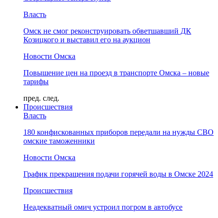
Власть
Омск не смог реконструировать обветшавший ДК
Козицкого и выставил его на аукцион
Новости Омска
Повышение цен на проезд в транспорте Омска – новые
тарифы
пред.
след.
Происшествия
Власть
180 конфискованных приборов передали на нужды СВО
омские таможенники
Новости Омска
График прекращения подачи горячей воды в Омске 2024
Происшествия
Неадекватный омич устроил погром в автобусе