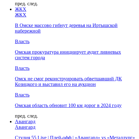
пред.
след.
ЖКХ
ЖКХ
В Омске массово гибнут деревья на Иртышской
набережной
Власть
Омская прокуратура инициирует аудит ливневых
систем города
Власть
Омск не смог реконструировать обветшавший ДК
Козицкого и выставил его на аукцион
Власть
Омская область обновит 100 км дорог в 2024 году
пред.
след.
Авангард
Авангард
Студия 55 Live | Плей-офф | «Авангард» vs «Металлург»