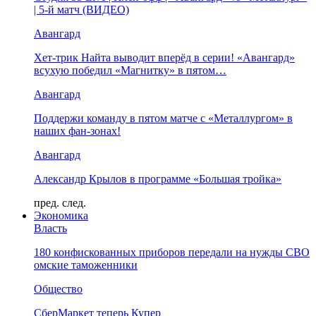
| 5-й матч (ВИДЕО)
Авангард
Хет-трик Найта выводит вперёд в серии! «Авангард»
всухую победил «Магнитку» в пятом…
Авангард
Поддержи команду в пятом матче с «Металлургом» в
наших фан-зонах!
Авангард
Александр Крылов в программе «Большая тройка»
пред.
след.
Экономика
Власть
180 конфискованных приборов передали на нужды СВО
омские таможенники
Общество
СберМаркет теперь Купер