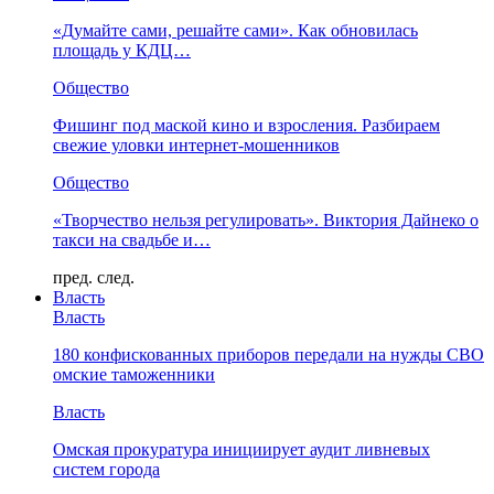
«Думайте сами, решайте сами». Как обновилась
площадь у КДЦ…
Общество
Фишинг под маской кино и взросления. Разбираем
свежие уловки интернет-мошенников
Общество
«Творчество нельзя регулировать». Виктория Дайнеко о
такси на свадьбе и…
пред.
след.
Власть
Власть
180 конфискованных приборов передали на нужды СВО
омские таможенники
Власть
Омская прокуратура инициирует аудит ливневых
систем города