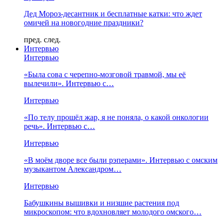
Дед Мороз-десантник и бесплатные катки: что ждет
омичей на новогодние праздники?
пред.
след.
Интервью
Интервью
«Была сова с черепно-мозговой травмой, мы её
вылечили». Интервью с…
Интервью
«По телу прошёл жар, я не поняла, о какой онкологии
речь». Интервью с…
Интервью
«В моём дворе все были рэперами». Интервью с омским
музыкантом Александром…
Интервью
Бабушкины вышивки и низшие растения под
микроскопом: что вдохновляет молодого омского…