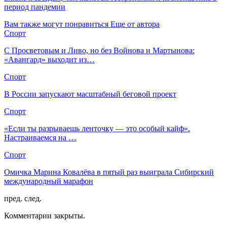
период пандемии
Вам также могут понравиться
Еще от автора
Спорт
С Просветовым и Ливо, но без Войнова и Мартынова:
«Авангард» выходит из…
Спорт
В России запускают масштабный беговой проект
Спорт
«Если ты разрываешь ленточку — это особый кайф».
Настраиваемся на …
Спорт
Омичка Марина Ковалёва в пятый раз выиграла Сибирский
международный марафон
пред.
след.
Комментарии закрыты.