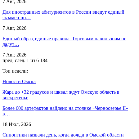
7 Авг, 2026
Для иностранных абитуриентов в России введут единый
экзамен по…
7 Авг, 2026
Единый образ, единые правила. Торговым павильонам не
дадут…
7 Авг, 2026
пред.
след.
1 из 6 184
Топ недели:
Новости Омска
Жара до +32 градусов и шквал ждут Омскую область в
воскресенье
Более 600 артефактов найдено на стоянке «Черноозерье II»
в…
18 Июл, 2026
Синоптики назвали день, когда дожди в Омской области