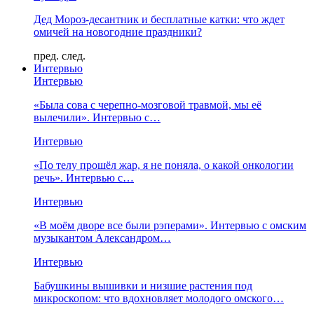
Дед Мороз-десантник и бесплатные катки: что ждет
омичей на новогодние праздники?
пред.
след.
Интервью
Интервью
«Была сова с черепно-мозговой травмой, мы её
вылечили». Интервью с…
Интервью
«По телу прошёл жар, я не поняла, о какой онкологии
речь». Интервью с…
Интервью
«В моём дворе все были рэперами». Интервью с омским
музыкантом Александром…
Интервью
Бабушкины вышивки и низшие растения под
микроскопом: что вдохновляет молодого омского…