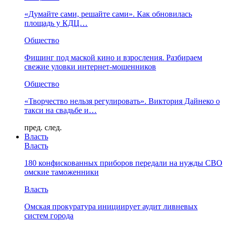
«Думайте сами, решайте сами». Как обновилась
площадь у КДЦ…
Общество
Фишинг под маской кино и взросления. Разбираем
свежие уловки интернет-мошенников
Общество
«Творчество нельзя регулировать». Виктория Дайнеко о
такси на свадьбе и…
пред.
след.
Власть
Власть
180 конфискованных приборов передали на нужды СВО
омские таможенники
Власть
Омская прокуратура инициирует аудит ливневых
систем города