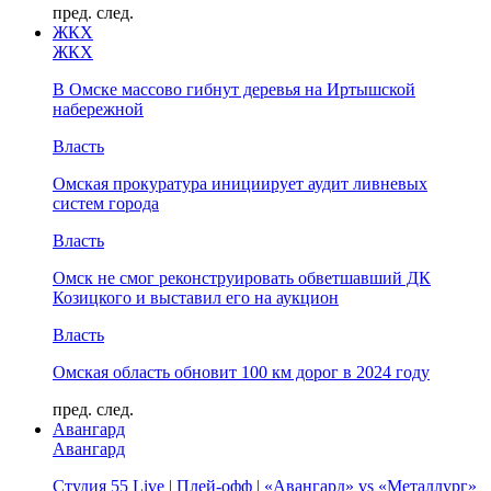
пред.
след.
ЖКХ
ЖКХ
В Омске массово гибнут деревья на Иртышской
набережной
Власть
Омская прокуратура инициирует аудит ливневых
систем города
Власть
Омск не смог реконструировать обветшавший ДК
Козицкого и выставил его на аукцион
Власть
Омская область обновит 100 км дорог в 2024 году
пред.
след.
Авангард
Авангард
Студия 55 Live | Плей-офф | «Авангард» vs «Металлург»