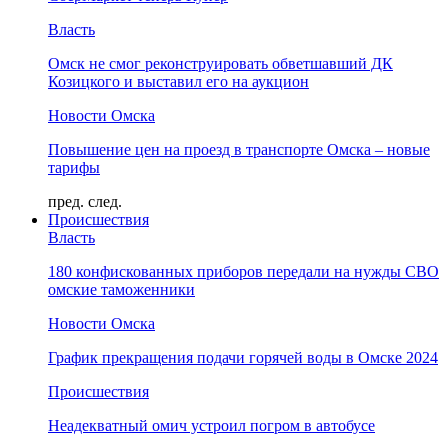
Власть
Омск не смог реконструировать обветшавший ДК
Козицкого и выставил его на аукцион
Новости Омска
Повышение цен на проезд в транспорте Омска – новые
тарифы
пред.
след.
Происшествия
Власть
180 конфискованных приборов передали на нужды СВО
омские таможенники
Новости Омска
График прекращения подачи горячей воды в Омске 2024
Происшествия
Неадекватный омич устроил погром в автобусе