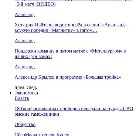
| 5-й матч (ВИДЕО)
Авангард
Хет-трик Найта выводит вперёд в серии! «Авангард»
всухую победил «Магнитку» в пятом…
Авангард
Поддержи команду в пятом матче с «Металлургом» в
наших фан-зонах!
Авангард
Александр Крылов в программе «Большая тройка»
пред.
след.
Экономика
Власть
180 конфискованных приборов передали на нужды СВО
омские таможенники
Общество
СберМаркет теперь Купер