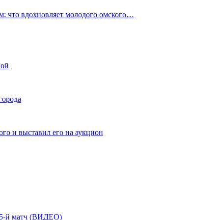
: что вдохновляет молодого омского…
ной
города
го и выставил его на аукцион
| 5-й матч (ВИДЕО)