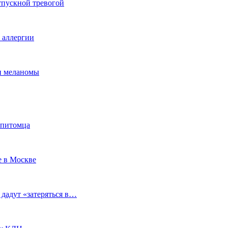
тпускной тревогой
е аллергии
ки меланомы
 питомца
е в Москве
 дадут «затеряться в…