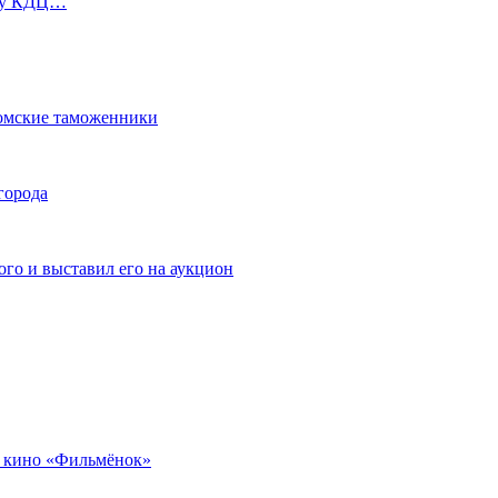
ь у КДЦ…
омские таможенники
города
го и выставил его на аукцион
 кино «Фильмёнок»