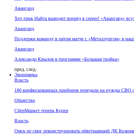
Авангард
Хет-трик Найта выводит вперёд в серии! «Авангард» в
Авангард
Поддержи команду в пятом матче с «Металлургом» в наш
Авангард
Александр Крылов в программе «Большая тройка»
пред.
след.
Экономика
Власть
180 конфискованных приборов передали на нужды СВО 
Общество
СберМаркет теперь Купер
Власть
Омск не смог реконструировать обветшавший ДК Козицко