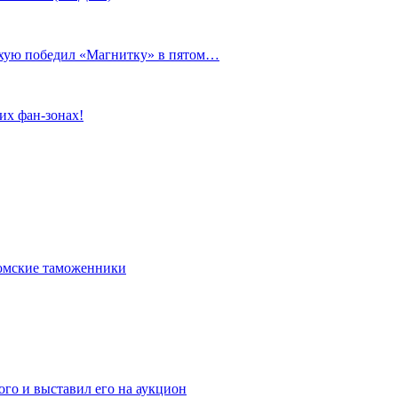
сухую победил «Магнитку» в пятом…
их фан-зонах!
омские таможенники
го и выставил его на аукцион