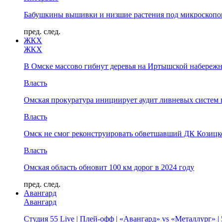
Бабушкины вышивки и низшие растения под микроскопом
пред.
след.
ЖКХ
ЖКХ
В Омске массово гибнут деревья на Иртышской набереж
Власть
Омская прокуратура инициирует аудит ливневых систем 
Власть
Омск не смог реконструировать обветшавший ДК Козицко
Власть
Омская область обновит 100 км дорог в 2024 году
пред.
след.
Авангард
Авангард
Студия 55 Live | Плей-офф | «Авангард» vs «Металлург» 