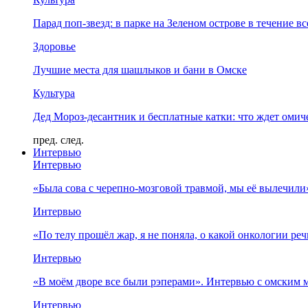
Парад поп-звезд: в парке на Зеленом острове в течение в
Здоровье
Лучшие места для шашлыков и бани в Омске
Культура
Дед Мороз-десантник и бесплатные катки: что ждет омич
пред.
след.
Интервью
Интервью
«Была сова с черепно-мозговой травмой, мы её вылечил
Интервью
«По телу прошёл жар, я не поняла, о какой онкологии ре
Интервью
«В моём дворе все были рэперами». Интервью с омски
Интервью