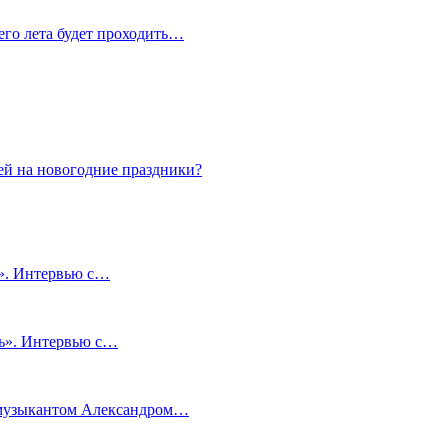
сего лета будет проходить…
ей на новогодние праздники?
и». Интервью с…
чь». Интервью с…
м музыкантом Александром…