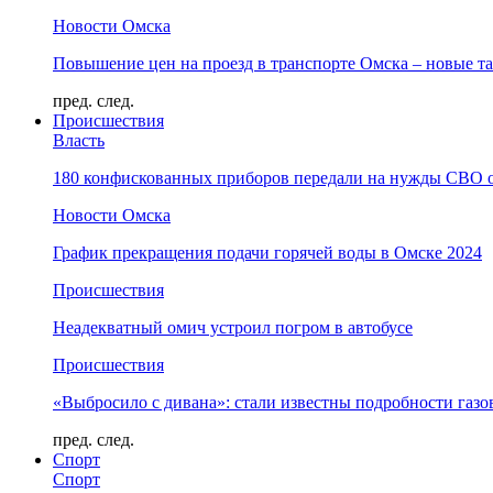
Новости Омска
Повышение цен на проезд в транспорте Омска – новые т
пред.
след.
Происшествия
Власть
180 конфискованных приборов передали на нужды СВО 
Новости Омска
График прекращения подачи горячей воды в Омске 2024
Происшествия
Неадекватный омич устроил погром в автобусе
Происшествия
«Выбросило с дивана»: стали известны подробности газо
пред.
след.
Спорт
Спорт