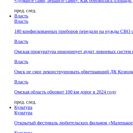
«Думайте сами, решайте сами». Как обновилась площад
пред.
след.
Власть
Власть
180 конфискованных приборов передали на нужды СВО 
Власть
Омская прокуратура инициирует аудит ливневых систем 
Власть
Омск не смог реконструировать обветшавший ДК Козицко
Власть
Омская область обновит 100 км дорог в 2024 году
пред.
след.
Культура
Культура
Открытый фестиваль любительских фильмов «Маленькое
Культура