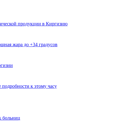
мической продукции в Киргизию
щная жара до +34 градусов
ргизии
е подробности к этому часу
х больниц