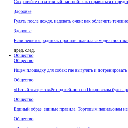
Сохраняйте позитивный настрой: как справиться с предо
Здоровье
Гулять после дождя, надевать очки: как облегчить течени
Здоровье
Если чешется родинка: простые правила самодиагности
пред.
след.
Общество
Общество
Ищем площадку для собак: где выгулять и потренировать
Общество
«Пятый театр» зажёг под кей-поп на Покровском бульвар
Общество
Единый образ, единые правила. Торговым павильонам не
Общество