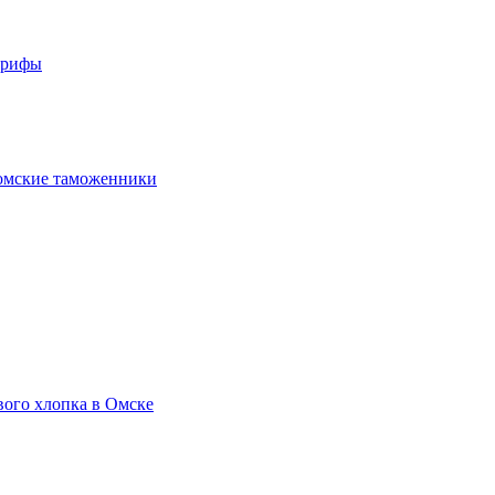
арифы
омские таможенники
вого хлопка в Омске