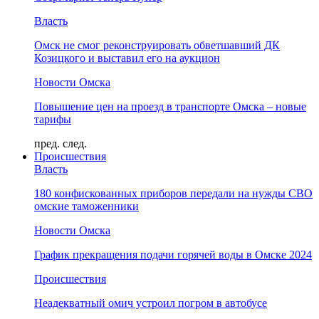
Власть
Омск не смог реконструировать обветшавший ДК
Козицкого и выставил его на аукцион
Новости Омска
Повышение цен на проезд в транспорте Омска – новые
тарифы
пред.
след.
Происшествия
Власть
180 конфискованных приборов передали на нужды СВО
омские таможенники
Новости Омска
График прекращения подачи горячей воды в Омске 2024
Происшествия
Неадекватный омич устроил погром в автобусе