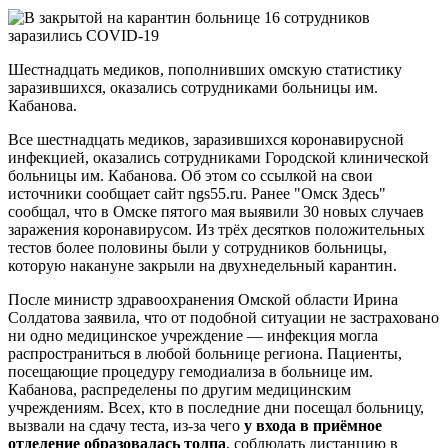
Шестнадцать медиков, пополнивших омскую статистику
заразившихся, оказались сотрудниками больницы им.
Кабанова.
Все шестнадцать медиков, заразившихся коронавирусной
инфекцией, оказались сотрудниками Городской клинической
больницы им. Кабанова. Об этом со ссылкой на свои
источники сообщает сайт ngs55.ru. Ранее "Омск Здесь"
сообщал, что в Омске пятого мая выявили 30 новых случаев
заражения коронавирусом. Из трёх десятков положительных
тестов более половины были у сотрудников больницы,
которую накануне закрыли на двухнедельный карантин.
После министр здравоохранения Омской области Ирина
Солдатова заявила, что от подобной ситуации не застраховано
ни одно медицинское учреждение — инфекция могла
распространиться в любой больнице региона. Пациенты,
посещающие процедуру гемодиализа в больнице им.
Кабанова, распределены по другим медицинским
учреждениям. Всех, кто в последние дни посещал больницу,
вызвали на сдачу теста, из-за чего
у входа в приёмное
отделение образовалась толпа
, соблюдать дистанцию в