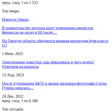
пред.
след.
1 из 1 523
Топ вчера:
Новости Омска
В правительство региона ищут помощника министра
финансов на оклад в 60 тысяч…
На Омскую область обрушится мощная магнитная буря класса
G3
1 Июн, 2025
Электронные повестки: как обжаловать и чего ждать?
Отвечаем на вопросы
13 Апр, 2023
После публикации БК55 в жизни мальчика-фотографа Степы
Гурина началась…
24 Дек, 2022
пред.
след.
1 из 6 186
Топ сегодня: