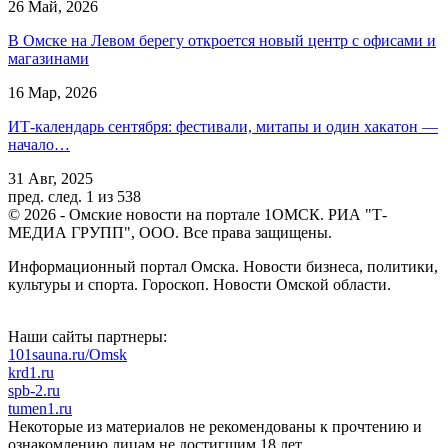
26 Май, 2026
В Омске на Левом берегу откроется новый центр с офисами и
магазинами
16 Мар, 2026
ИТ-календарь сентября: фестивали, митапы и один хакатон —
начало…
31 Авг, 2025
пред.
след.
1 из 538
© 2026 - Омские новости на портале 1ОМСК. РИА "Т-
МЕДИА ГРУПП", ООО. Все права защищены.
Информационный портал Омска. Новости бизнеса, политики,
культуры и спорта. Гороскоп. Новости Омской области.
Наши сайты партнеры:
101sauna.ru/Omsk
krd1.ru
spb-2.ru
tumen1.ru
Некоторые из материалов не рекомендованы к прочтению и
ознакомлению лицам не достигшим 18 лет.