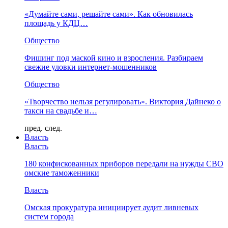
«Думайте сами, решайте сами». Как обновилась
площадь у КДЦ…
Общество
Фишинг под маской кино и взросления. Разбираем
свежие уловки интернет-мошенников
Общество
«Творчество нельзя регулировать». Виктория Дайнеко о
такси на свадьбе и…
пред.
след.
Власть
Власть
180 конфискованных приборов передали на нужды СВО
омские таможенники
Власть
Омская прокуратура инициирует аудит ливневых
систем города