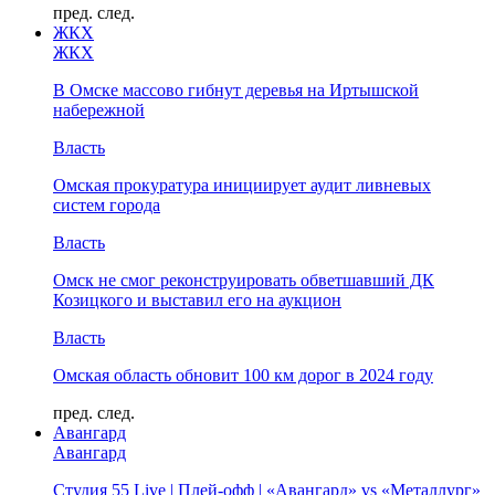
пред.
след.
ЖКХ
ЖКХ
В Омске массово гибнут деревья на Иртышской
набережной
Власть
Омская прокуратура инициирует аудит ливневых
систем города
Власть
Омск не смог реконструировать обветшавший ДК
Козицкого и выставил его на аукцион
Власть
Омская область обновит 100 км дорог в 2024 году
пред.
след.
Авангард
Авангард
Студия 55 Live | Плей-офф | «Авангард» vs «Металлург»