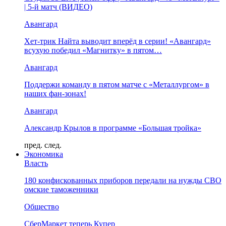
| 5-й матч (ВИДЕО)
Авангард
Хет-трик Найта выводит вперёд в серии! «Авангард»
всухую победил «Магнитку» в пятом…
Авангард
Поддержи команду в пятом матче с «Металлургом» в
наших фан-зонах!
Авангард
Александр Крылов в программе «Большая тройка»
пред.
след.
Экономика
Власть
180 конфискованных приборов передали на нужды СВО
омские таможенники
Общество
СберМаркет теперь Купер