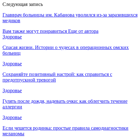
Следующая запись
Главврач больницы им. Кабанова уволился из-за заразившихся
медиков
Вам также могут понравиться
Еще от автора
Здоровье
Спасая жизни. Истории о чудесах в операционных омских
больниц
Здоровье
Сохраняйте позитивный настрой: как справиться с
предотпускной тревогой
Здоровье
Гулять после дождя, надевать очки: как облегчить течение
аллергии
Здоровье
Если чешется родинка: простые правила самодиагностики
меланомы