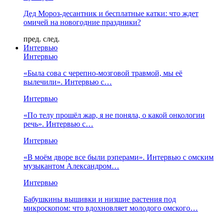
Дед Мороз-десантник и бесплатные катки: что ждет
омичей на новогодние праздники?
пред.
след.
Интервью
Интервью
«Была сова с черепно-мозговой травмой, мы её
вылечили». Интервью с…
Интервью
«По телу прошёл жар, я не поняла, о какой онкологии
речь». Интервью с…
Интервью
«В моём дворе все были рэперами». Интервью с омским
музыкантом Александром…
Интервью
Бабушкины вышивки и низшие растения под
микроскопом: что вдохновляет молодого омского…