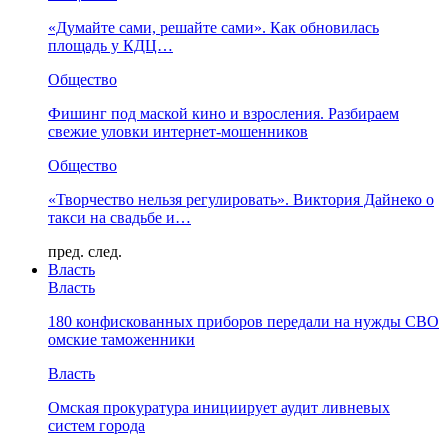
«Думайте сами, решайте сами». Как обновилась
площадь у КДЦ…
Общество
Фишинг под маской кино и взросления. Разбираем
свежие уловки интернет-мошенников
Общество
«Творчество нельзя регулировать». Виктория Дайнеко о
такси на свадьбе и…
пред.
след.
Власть
Власть
180 конфискованных приборов передали на нужды СВО
омские таможенники
Власть
Омская прокуратура инициирует аудит ливневых
систем города