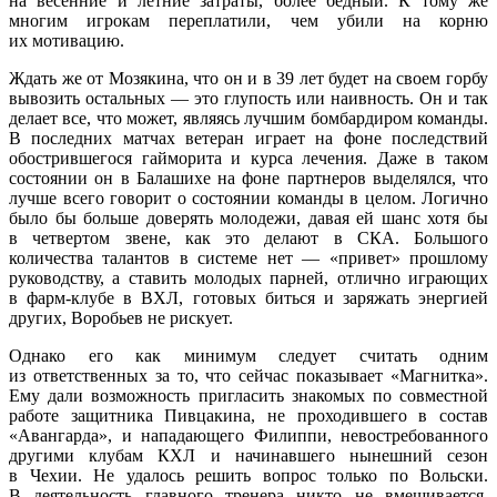
на весенние и летние затраты, более бедный. К тому же
многим игрокам переплатили, чем убили на корню
их мотивацию.
Ждать же от Мозякина, что он и в 39 лет будет на своем горбу
вывозить остальных — это глупость или наивность. Он и так
делает все, что может, являясь лучшим бомбардиром команды.
В последних матчах ветеран играет на фоне последствий
обострившегося гайморита и курса лечения. Даже в таком
состоянии он в Балашихе на фоне партнеров выделялся, что
лучше всего говорит о состоянии команды в целом. Логично
было бы больше доверять молодежи, давая ей шанс хотя бы
в четвертом звене, как это делают в СКА. Большого
количества талантов в системе нет — «привет» прошлому
руководству, а ставить молодых парней, отлично играющих
в фарм-клубе в ВХЛ, готовых биться и заряжать энергией
других, Воробьев не рискует.
Однако его как минимум следует считать одним
из ответственных за то, что сейчас показывает «Магнитка».
Ему дали возможность пригласить знакомых по совместной
работе защитника Пивцакина, не проходившего в состав
«Авангарда», и нападающего Филиппи, невостребованного
другими клубам КХЛ и начинавшего нынешний сезон
в Чехии. Не удалось решить вопрос только по Вольски.
В деятельность главного тренера никто не вмешивается.