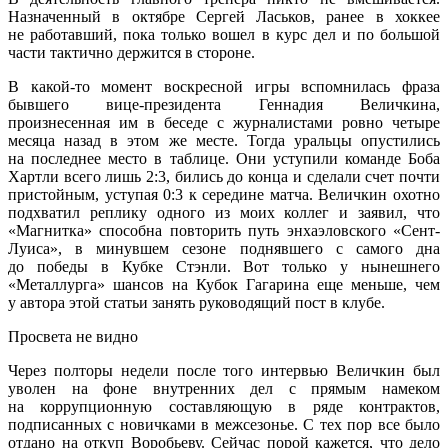
Назначенный в октябре Сергей Ласьков, ранее в хоккее
не работавший, пока только вошел в курс дел и по большой
части тактично держится в стороне.
В какой-то момент воскресной игры вспомнилась фраза
бывшего вице-президента Геннадия Величкина,
произнесенная им в беседе с журналистами ровно четыре
месяца назад в этом же месте. Тогда уральцы опустились
на последнее место в таблице. Они уступили команде Боба
Хартли всего лишь 2:3, бились до конца и сделали счет почти
пристойным, уступая 0:3 к середине матча. Величкин охотно
подхватил реплику одного из моих коллег и заявил, что
«Магнитка» способна повторить путь энхаэловского «Сент-
Луиса», в минувшем сезоне поднявшего с самого дна
до победы в Кубке Стэнли. Вот только у нынешнего
«Металлурга» шансов на Кубок Гагарина еще меньше, чем
у автора этой статьи занять руководящий пост в клубе.
Просвета не видно
Через полторы недели после того интервью Величкин был
уволен на фоне внутренних дел с прямым намеком
на коррупционную составляющую в ряде контрактов,
подписанных с новичками в межсезонье. С тех пор все было
отдано на откуп Воробьеву. Сейчас порой кажется, что дело