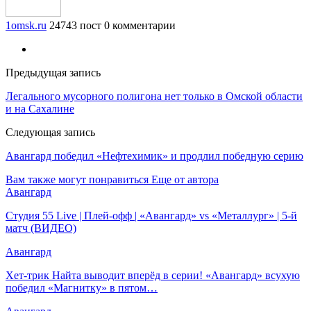
1omsk.ru
24743 пост
0 комментарии
Предыдущая запись
Легального мусорного полигона нет только в Омской области
и на Сахалине
Следующая запись
Авангард победил «Нефтехимик» и продлил победную серию
Вам также могут понравиться
Еще от автора
Авангард
Студия 55 Live | Плей-офф | «Авангард» vs «Металлург» | 5-й
матч (ВИДЕО)
Авангард
Хет-трик Найта выводит вперёд в серии! «Авангард» всухую
победил «Магнитку» в пятом…