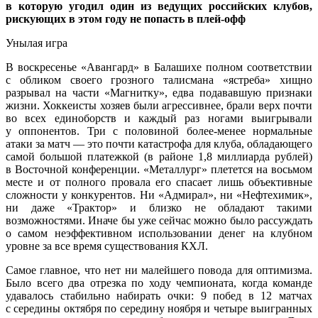
в которую угодил один из ведущих российских клубов,
рискующих в этом году не попасть в плей-офф
Унылая игра
В воскресенье «Авангард» в Балашихе полном соответствии
с обликом своего грозного талисмана «ястреба» хищно
разрывал на части «Магнитку», едва подававшую признаки
жизни. Хоккеисты хозяев были агрессивнее, брали верх почти
во всех единоборств и каждый раз ногами выигрывали
у оппонентов. Три с половиной более-менее нормальные
атаки за матч — это почти катастрофа для клуба, обладающего
самой большой платежкой (в районе 1,8 миллиарда рублей)
в Восточной конференции. «Металлург» плетется на восьмом
месте и от полного провала его спасает лишь объективные
сложности у конкурентов. Ни «Адмирал», ни «Нефтехимик»,
ни даже «Трактор» и близко не обладают такими
возможностями. Иначе бы уже сейчас можно было рассуждать
о самом неэффективном использовании денег на клубном
уровне за все время существования КХЛ.
Самое главное, что нет ни малейшего повода для оптимизма.
Было всего два отрезка по ходу чемпионата, когда команде
удавалось стабильно набирать очки: 9 побед в 12 матчах
с середины октября по середину ноября и четыре выигранных