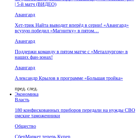
| 5-й матч (ВИДЕО)
Авангард
Хет-трик Найта выводит вперёд в серии! «Авангард»
всухую победил «Магнитку» в пятом…
Авангард
Поддержи команду в пятом матче с «Металлургом» в
наших фан-зонах!
Авангард
Александр Крылов в программе «Большая тройка»
пред.
след.
Экономика
Власть
180 конфискованных приборов передали на нужды СВО
омские таможенники
Общество
СберМаркет теперь Купер