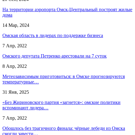
На территории аэропорта Омск-Центральный построят жилые
дома
14 Мар, 2024
Омская область в лидерах по поддержке бизнеса
7 Апр, 2022
Омского депутата Петренко арестовали на 7 суток
8 Апр, 2022
Метеозависимым приготовиться: в Омске прогнозируются
температурные…
31 Янв, 2025
«Без Жириновского партия «загнется»: омские политики
вспоминают лидера…
7 Апр, 2022
Обошлось без трагичного финала: чёрные лебеди из Омска
смогли завести…