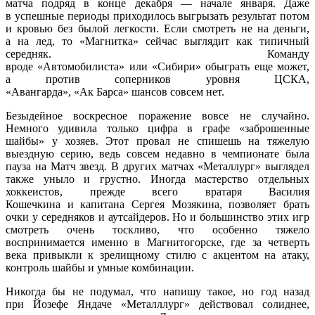
матча подряд в конце декабря — начале января. Даже
в успешные периоды приходилось выгрызать результат потом
и кровью без былой легкости. Если смотреть не на деньги,
а на лед, то «Магнитка» сейчас выглядит как типичный
середняк. Команду
вроде «Автомобилиста» или «Сибири» обыграть еще может,
а против соперников уровня ЦСКА,
«Авангарда», «Ак Барса» шансов совсем нет.
Безыдейное воскресное поражение вовсе не случайно.
Немного удивила только цифра в графе «заброшенные
шайбы» у хозяев. Этот провал не спишешь на тяжелую
выездную серию, ведь совсем недавно в чемпионате была
пауза на Матч звезд. В других матчах «Металлург» выглядел
также уныло и грустно. Иногда мастерство отдельных
хоккеистов, прежде всего вратаря Василия
Кошечкина и капитана Сергея Мозякина, позволяет брать
очки у середняков и аутсайдеров. Но и большинство этих игр
смотреть очень тоскливо, что особенно тяжело
воспринимается именно в Магнитогорске, где за четверть
века привыкли к зрелищному стилю с акцентом на атаку,
контроль шайбы и умные комбинации.
Никогда бы не подумал, что напишу такое, но год назад
при Йозефе Яндаче «Металллург» действовал солиднее,