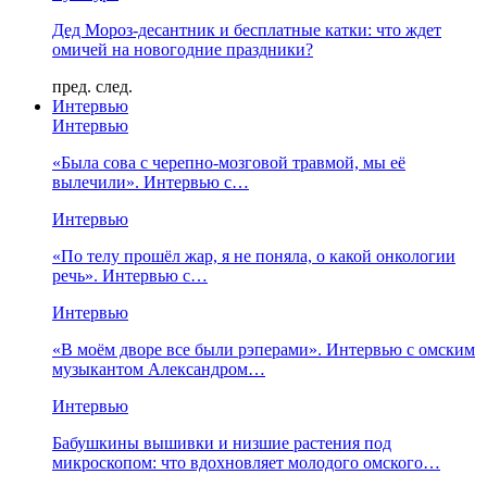
Дед Мороз-десантник и бесплатные катки: что ждет
омичей на новогодние праздники?
пред.
след.
Интервью
Интервью
«Была сова с черепно-мозговой травмой, мы её
вылечили». Интервью с…
Интервью
«По телу прошёл жар, я не поняла, о какой онкологии
речь». Интервью с…
Интервью
«В моём дворе все были рэперами». Интервью с омским
музыкантом Александром…
Интервью
Бабушкины вышивки и низшие растения под
микроскопом: что вдохновляет молодого омского…