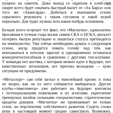
пущено на самотек. Даже выход со скрипом в плей-офф
скорее всего будет означать быстрый вылет от «Ак Барса» или
того же «Авангарда». Добиться в нынешнем сезоне
серьезного результата с таким составом и такой игрой
нереально. Для чудес нужны хоть какие-нибудь основания.
Больше всего огорчает тот факт, что «Магнитка», единолично
бросавшая в тучные годы вызов самим СКА и ЦСКА, рискует
потерять былую репутацию и лишиться статуса претендента
на чемпионство. Уже сейчас необходимо думать о следующем
сезоне, когда придется ломать голову над тем, как
вписываться в потолок зарплат и одновременно оставаться
конкурентоспособным в сравнении с другими топ-клубами.
У команды нет костяка, с которым можно идти в будущее, нет
качественных легионеров, нет притока молодежи — хуже
ситуации не придумаешь.
«Металлург» сам себя загнал в тяжелейший кризис и пока
не видно, как он из него собирается выбираться. Другие
клубы-«тяжеловесы» уже работают на будущее: контакты
с потенциальными новичками и их агентами, укрепление
тренерских штабов сильными специалистами, стратегические
кредиты доверия. «Магнитка» же провешивает не только
сезон, но перспективу собственного развития. Сидеть сложа
руки в настоящий момент сродни самострелу. Возможно,