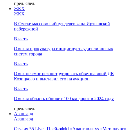
пред.
след.
ЖКХ
ЖКХ
В Омске массово гибнут деревья на Иртышской
набережной
Власть
Омская прокуратура инициирует аудит ливневых
систем города
Власть
Омск не смог реконструировать обветшавший ДК
Козицкого и выставил его на аукцион
Власть
Омская область обновит 100 км дорог в 2024 году
пред.
след.
Авангард
Авангард
Студия 55 Live | Плей-офф | «Авангард» vs «Металлург»