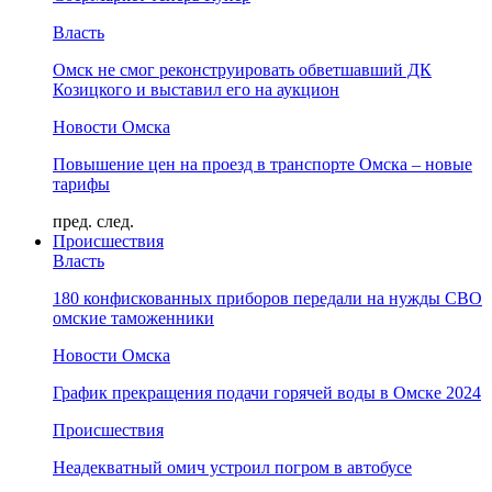
Власть
Омск не смог реконструировать обветшавший ДК
Козицкого и выставил его на аукцион
Новости Омска
Повышение цен на проезд в транспорте Омска – новые
тарифы
пред.
след.
Происшествия
Власть
180 конфискованных приборов передали на нужды СВО
омские таможенники
Новости Омска
График прекращения подачи горячей воды в Омске 2024
Происшествия
Неадекватный омич устроил погром в автобусе