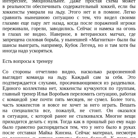
интереснее, эмоциональнее. Даже простая схема может
в реальности обеспечивать содержательный хоккей, если бы
хоккеисты умирали на льду. Этого нет и в помине. Легко
сравнить нынешнюю ситуацию с тем, что видел своими
глазами еще пару лет назад, когда после поражений игроки
переживали, горели, заводились. Сейчас и намека на огонь
в глазах не видно. Наверное, в ветеранских матчах, где
запрещена силовая борьба, у нынешней «Магнитки» были бы
шансы выиграть, например, Кубок Легенд, но и там хотя бы
иногда надо ускоряться.
Есть вопросы к тренеру
Со стороны отчетливо видно, насколько разрозненной
выглядит команда на льду. Каждый сам за себя. Это
подтверждается слухами, просачивающимися из раздевалки.
Единого коллектива нет, хоккеисты кучкуются по группам,
главный тренер Илья Воробьев переломить ситуацию, работая
с командой уже почти пять месяцев, не сумел. Более того,
часть хоккеистов и вовсе не хочет за него играть. Вешать
на специалиста все, пожалуй, не стоит. Он оказался
в ситуации, с которой ранее не сталкивался. Многие вещи
приходится делать с нуля. Тогда как в прошлый раз ему надо
было грамотно распорядиться тем, что у него было в руках
после отставки Майка Кинэна. Сейчас материал, несмотря