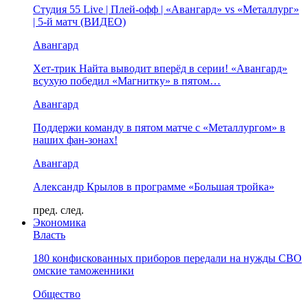
Студия 55 Live | Плей-офф | «Авангард» vs «Металлург»
| 5-й матч (ВИДЕО)
Авангард
Хет-трик Найта выводит вперёд в серии! «Авангард»
всухую победил «Магнитку» в пятом…
Авангард
Поддержи команду в пятом матче с «Металлургом» в
наших фан-зонах!
Авангард
Александр Крылов в программе «Большая тройка»
пред.
след.
Экономика
Власть
180 конфискованных приборов передали на нужды СВО
омские таможенники
Общество