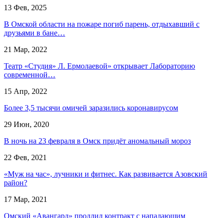
13 Фев, 2025
В Омской области на пожаре погиб парень, отдыхавший с
друзьями в бане…
21 Мар, 2022
Театр «Студия» Л. Ермолаевой» открывает Лабораторию
современной…
15 Апр, 2022
Более 3,5 тысячи омичей заразились коронавирусом
29 Июн, 2020
В ночь на 23 февраля в Омск придёт аномальный мороз
22 Фев, 2021
«Муж на час», лучники и фитнес. Как развивается Азовский
район?
17 Мар, 2021
Омский «Авангард» продлил контракт с нападающим