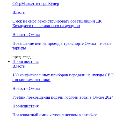
СберМаркет теперь Купер
Власть
Омск не смог реконструировать обветшавший ДК
Козицкого и выставил его на аукцион
Новости Омска
Повышение цен на проезд в транспорте Омска – новые
тарифы
пред.
след.
Происшествия
Власть
180 конфискованных приборов передали на нужды СВО
омские таможенники
Новости Омска
График прекращения подачи горячей воды в Омске 2024
Происшествия
Неадекватный омич устроил погром в автобусе