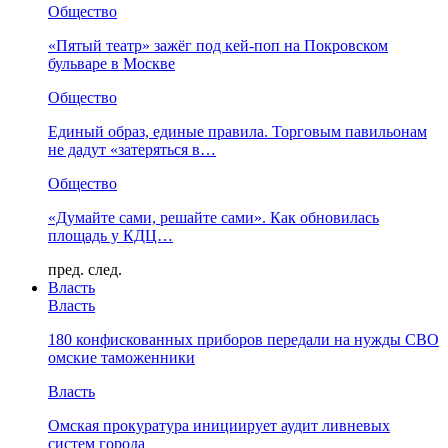
Общество
«Пятый театр» зажёг под кей-поп на Покровском
бульваре в Москве
Общество
Единый образ, единые правила. Торговым павильонам
не дадут «затеряться в…
Общество
«Думайте сами, решайте сами». Как обновилась
площадь у КДЦ…
пред.
след.
Власть
Власть
180 конфискованных приборов передали на нужды СВО
омские таможенники
Власть
Омская прокуратура инициирует аудит ливневых
систем города