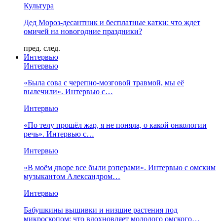
Культура
Дед Мороз-десантник и бесплатные катки: что ждет
омичей на новогодние праздники?
пред.
след.
Интервью
Интервью
«Была сова с черепно-мозговой травмой, мы её
вылечили». Интервью с…
Интервью
«По телу прошёл жар, я не поняла, о какой онкологии
речь». Интервью с…
Интервью
«В моём дворе все были рэперами». Интервью с омским
музыкантом Александром…
Интервью
Бабушкины вышивки и низшие растения под
микроскопом: что вдохновляет молодого омского…