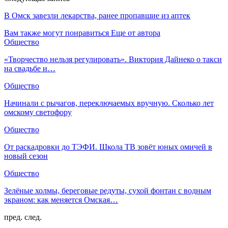
В Омск завезли лекарства, ранее пропавшие из аптек
Вам также могут понравиться
Еще от автора
Общество
«Творчество нельзя регулировать». Виктория Дайнеко о такси
на свадьбе и…
Общество
Начинали с рычагов, переключаемых вручную. Сколько лет
омскому светофору
Общество
От раскадровки до ТЭФИ. Школа ТВ зовёт юных омичей в
новый сезон
Общество
Зелёные холмы, береговые редуты, сухой фонтан с водным
экраном: как меняется Омская…
пред.
след.