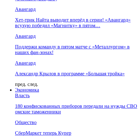
Авангард
Хет-трик Найта выводит вперёд в серии! «Авангард»
всухую победил «Магнитку» в пятом…
Авангард
Поддержи команду в пятом матче с «Металлургом» в
наших фан-зонах!
Авангард
Александр Крылов в программе «Большая тройка»
пред.
след.
Экономика
Власть
180 конфискованных приборов передали на нужды СВО
омские таможенники
Общество
СберМаркет теперь Купер