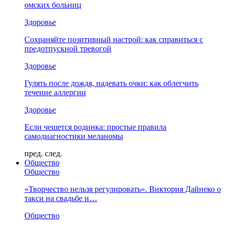
омских больниц
Здоровье
Сохраняйте позитивный настрой: как справиться с
предотпускной тревогой
Здоровье
Гулять после дождя, надевать очки: как облегчить
течение аллергии
Здоровье
Если чешется родинка: простые правила
самодиагностики меланомы
пред.
след.
Общество
Общество
«Творчество нельзя регулировать». Виктория Дайнеко о
такси на свадьбе и…
Общество