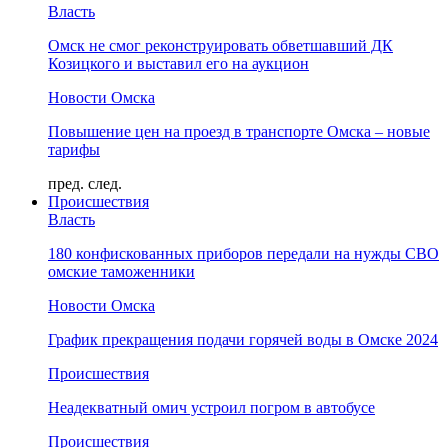
Власть
Омск не смог реконструировать обветшавший ДК
Козицкого и выставил его на аукцион
Новости Омска
Повышение цен на проезд в транспорте Омска – новые
тарифы
пред.
след.
Происшествия
Власть
180 конфискованных приборов передали на нужды СВО
омские таможенники
Новости Омска
График прекращения подачи горячей воды в Омске 2024
Происшествия
Неадекватный омич устроил погром в автобусе
Происшествия