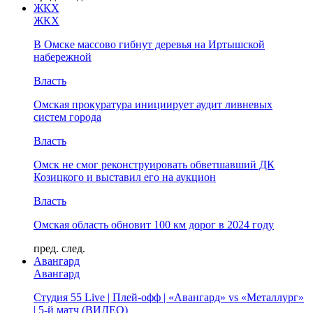
ЖКХ
ЖКХ
В Омске массово гибнут деревья на Иртышской
набережной
Власть
Омская прокуратура инициирует аудит ливневых
систем города
Власть
Омск не смог реконструировать обветшавший ДК
Козицкого и выставил его на аукцион
Власть
Омская область обновит 100 км дорог в 2024 году
пред.
след.
Авангард
Авангард
Студия 55 Live | Плей-офф | «Авангард» vs «Металлург»
| 5-й матч (ВИДЕО)