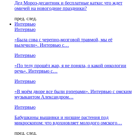
Дед Мороз-десантник и бесплатные катки: что ждет
омичей на новогодние праздники?
пред.
след.
Интервью
Интервью
«Была сова с черепно-мозговой травмой, мы её
вылечили». Интервью с…
Интервью
«По телу прошёл жар, я не поняла, о какой онкологии
речь». Интервью с…
Интервью
«В моём дворе все были рэперами». Интервью с омским
музыкантом Александром…
Интервью
Бабушкины вышивки и низшие растения под
микроскопом: что вдохновляет молодого омского…
пред.
след.