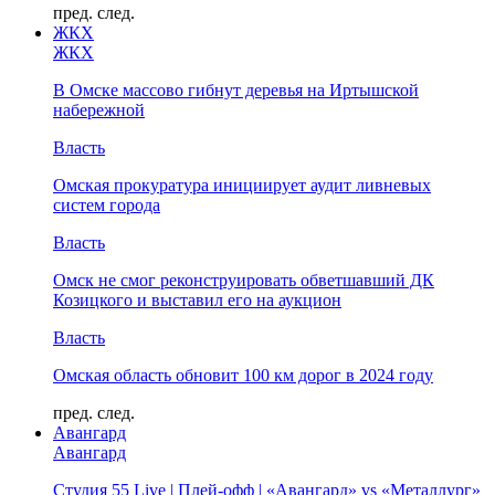
пред.
след.
ЖКХ
ЖКХ
В Омске массово гибнут деревья на Иртышской
набережной
Власть
Омская прокуратура инициирует аудит ливневых
систем города
Власть
Омск не смог реконструировать обветшавший ДК
Козицкого и выставил его на аукцион
Власть
Омская область обновит 100 км дорог в 2024 году
пред.
след.
Авангард
Авангард
Студия 55 Live | Плей-офф | «Авангард» vs «Металлург»