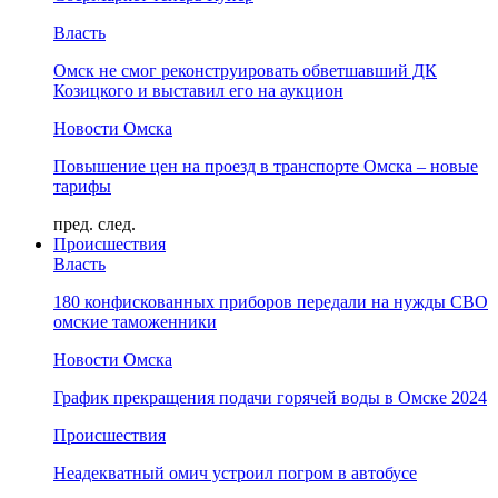
Власть
Омск не смог реконструировать обветшавший ДК
Козицкого и выставил его на аукцион
Новости Омска
Повышение цен на проезд в транспорте Омска – новые
тарифы
пред.
след.
Происшествия
Власть
180 конфискованных приборов передали на нужды СВО
омские таможенники
Новости Омска
График прекращения подачи горячей воды в Омске 2024
Происшествия
Неадекватный омич устроил погром в автобусе