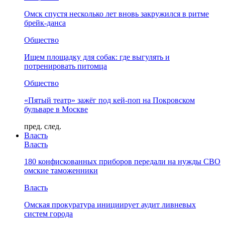
Омск спустя несколько лет вновь закружился в ритме
брейк-данса
Общество
Ищем площадку для собак: где выгулять и
потренировать питомца
Общество
«Пятый театр» зажёг под кей-поп на Покровском
бульваре в Москве
пред.
след.
Власть
Власть
180 конфискованных приборов передали на нужды СВО
омские таможенники
Власть
Омская прокуратура инициирует аудит ливневых
систем города