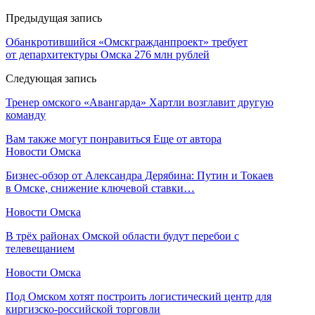
Предыдущая запись
Обанкротившийся «Омскгражданпроект» требует
от депархитектуры Омска 276 млн рублей
Следующая запись
Тренер омского «Авангарда» Хартли возглавит другую
команду
Вам также могут понравиться
Еще от автора
Новости Омска
Бизнес-обзор от Александра Дерябина: Путин и Токаев
в Омске, снижение ключевой ставки…
Новости Омска
В трёх районах Омской области будут перебои с
телевещанием
Новости Омска
Под Омском хотят построить логистический центр для
киргизско-российской торговли