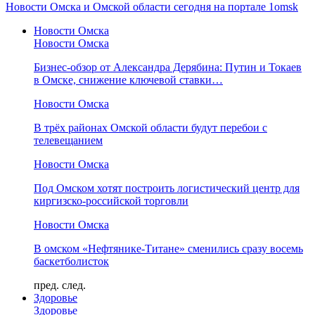
Новости Омска и Омской области сегодня на портале 1omsk
Новости Омска
Новости Омска
Бизнес-обзор от Александра Дерябина: Путин и Токаев
в Омске, снижение ключевой ставки…
Новости Омска
В трёх районах Омской области будут перебои с
телевещанием
Новости Омска
Под Омском хотят построить логистический центр для
киргизско-российской торговли
Новости Омска
В омском «Нефтянике-Титане» сменились сразу восемь
баскетболисток
пред.
след.
Здоровье
Здоровье