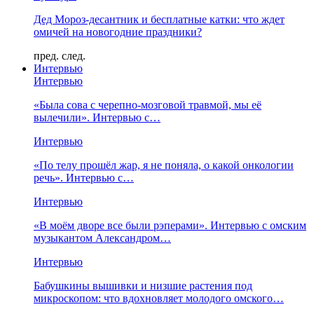
Дед Мороз-десантник и бесплатные катки: что ждет
омичей на новогодние праздники?
пред.
след.
Интервью
Интервью
«Была сова с черепно-мозговой травмой, мы её
вылечили». Интервью с…
Интервью
«По телу прошёл жар, я не поняла, о какой онкологии
речь». Интервью с…
Интервью
«В моём дворе все были рэперами». Интервью с омским
музыкантом Александром…
Интервью
Бабушкины вышивки и низшие растения под
микроскопом: что вдохновляет молодого омского…