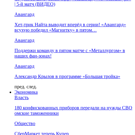
| 5-й матч (ВИДЕО)
Авангард
Хет-трик Найта выводит вперёд в серии! «Авангард»
всухую победил «Магнитку» в пятом…
Авангард
Поддержи команду в пятом матче с «Металлургом» в
наших фан-зонах!
Авангард
Александр Крылов в программе «Большая тройка»
пред.
след.
Экономика
Власть
180 конфискованных приборов передали на нужды СВО
омские таможенники
Общество
СберМаркет теперь Купер