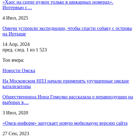
«Хаос на сцене нужен только в шикарных номерах».
Интервью с…
4 Июл, 2025
Омичи устроили экспедицию, чтобы спасти собаку с острова
на Иртыше
14 Апр, 2024
пред.
след.
1 из 1 523
Топ вчера:
Новости Омска
На Московском НПЗ начали применять улучшенные омские
катализаторы
Общественница Инна Гомолко рассказала о неравнодушии на
выборах в…
3 Июл, 2020
«Омск-информ» запускает новую мобильную версию сайта
27 Сен, 2023