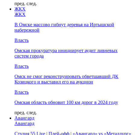
пред.
след.
ЖКХ
ЖКХ
В Омске массово гибнут деревья на Иртышской
набережной
Власть
Омская прокуратура инициирует аудит ливневых
систем города
Власть
Омск не смог реконструировать обветшавший ДК
Козицкого и выставил его на аукцион
Власть
Омская область обновит 100 км дорог в 2024 году
пред.
след.
Авангард
Авангард
Студия 55 Live | Плей-офф | «Авангард» vs «Металлург»