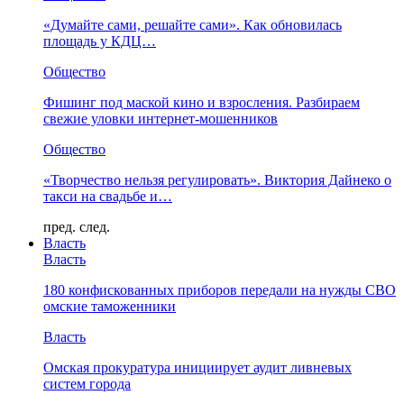
«Думайте сами, решайте сами». Как обновилась
площадь у КДЦ…
Общество
Фишинг под маской кино и взросления. Разбираем
свежие уловки интернет-мошенников
Общество
«Творчество нельзя регулировать». Виктория Дайнеко о
такси на свадьбе и…
пред.
след.
Власть
Власть
180 конфискованных приборов передали на нужды СВО
омские таможенники
Власть
Омская прокуратура инициирует аудит ливневых
систем города