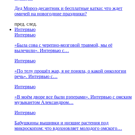
Дед Мороз-десантник и бесплатные катки: что ждет
омичей на новогодние праздники?
пред.
след.
Интервью
Интервью
«Была сова с черепно-мозговой травмой, мы её
вылечили». Интервью с…
Интервью
«По телу прошёл жар, я не поняла, о какой онкологии
речь». Интервью с…
Интервью
«В моём дворе все были рэперами». Интервью с омским
музыкантом Александром…
Интервью
Бабушкины вышивки и низшие растения под
микроскопом: что вдохновляет молодого омского…