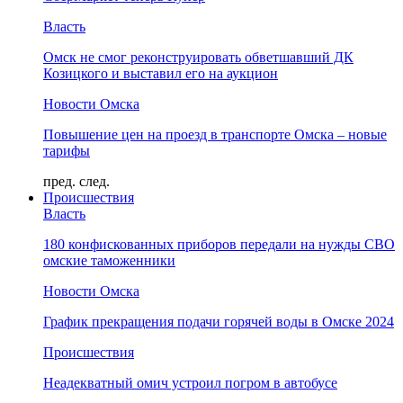
Власть
Омск не смог реконструировать обветшавший ДК
Козицкого и выставил его на аукцион
Новости Омска
Повышение цен на проезд в транспорте Омска – новые
тарифы
пред.
след.
Происшествия
Власть
180 конфискованных приборов передали на нужды СВО
омские таможенники
Новости Омска
График прекращения подачи горячей воды в Омске 2024
Происшествия
Неадекватный омич устроил погром в автобусе