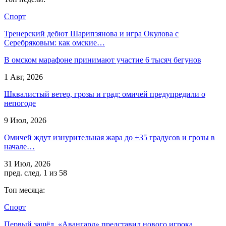
Спорт
Тренерский дебют Шарипзянова и игра Окулова с
Серебряковым: как омские…
В омском марафоне принимают участие 6 тысяч бегунов
1 Авг, 2026
Шквалистый ветер, грозы и град: омичей предупредили о
непогоде
9 Июл, 2026
Омичей ждут изнурительная жара до +35 градусов и грозы в
начале…
31 Июл, 2026
пред.
след.
1 из 58
Топ месяца:
Спорт
Первый зашёл. «Авангард» представил нового игрока