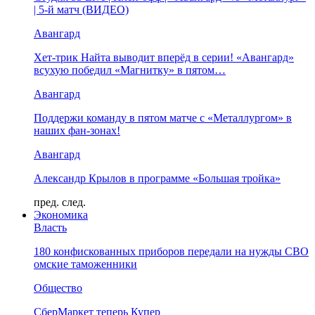
| 5-й матч (ВИДЕО)
Авангард
Хет-трик Найта выводит вперёд в серии! «Авангард»
всухую победил «Магнитку» в пятом…
Авангард
Поддержи команду в пятом матче с «Металлургом» в
наших фан-зонах!
Авангард
Александр Крылов в программе «Большая тройка»
пред.
след.
Экономика
Власть
180 конфискованных приборов передали на нужды СВО
омские таможенники
Общество
СберМаркет теперь Купер