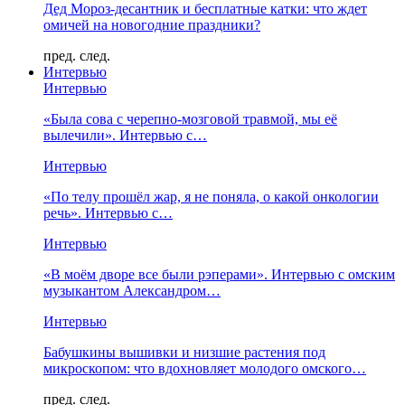
Дед Мороз-десантник и бесплатные катки: что ждет
омичей на новогодние праздники?
пред.
след.
Интервью
Интервью
«Была сова с черепно-мозговой травмой, мы её
вылечили». Интервью с…
Интервью
«По телу прошёл жар, я не поняла, о какой онкологии
речь». Интервью с…
Интервью
«В моём дворе все были рэперами». Интервью с омским
музыкантом Александром…
Интервью
Бабушкины вышивки и низшие растения под
микроскопом: что вдохновляет молодого омского…
пред.
след.