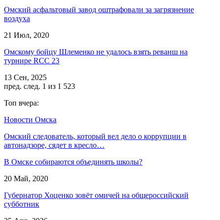
Омский асфальтовый завод оштрафовали за загрязнение
воздуха
21 Июл, 2020
Омскому бойцу Шлеменко не удалось взять реванш на
турнире RCC 23
13 Сен, 2025
пред.
след.
1 из 1 523
Топ вчера:
Новости Омска
Омский следователь, который вел дело о коррупции в
автонадзоре, сядет в кресло…
В Омске собираются объединять школы?
20 Май, 2020
Губернатор Хоценко зовёт омичей на общероссийский
субботник