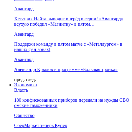
Авангард
Хет-трик Найта выводит вперёд в серии! «Авангард»
всухую победил «Магнитку» в пятом…
Авангард
Поддержи команду в пятом матче с «Металлургом» в
наших фан-зонах!
Авангард
Александр Крылов в программе «Большая тройка»
пред.
след.
Экономика
Власть
180 конфискованных приборов передали на нужды СВО
омские таможенники
Общество
СберМаркет теперь Купер