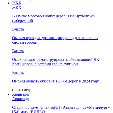
ЖКХ
ЖКХ
В Омске массово гибнут деревья на Иртышской
набережной
Власть
Омская прокуратура инициирует аудит ливневых
систем города
Власть
Омск не смог реконструировать обветшавший ДК
Козицкого и выставил его на аукцион
Власть
Омская область обновит 100 км дорог в 2024 году
пред.
след.
Авангард
Авангард
Студия 55 Live | Плей-офф | «Авангард» vs «Металлург»
| 5-й матч (ВИДЕО)