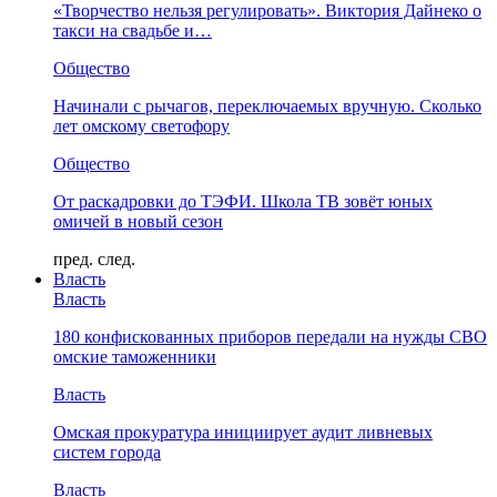
«Творчество нельзя регулировать». Виктория Дайнеко о
такси на свадьбе и…
Общество
Начинали с рычагов, переключаемых вручную. Сколько
лет омскому светофору
Общество
От раскадровки до ТЭФИ. Школа ТВ зовёт юных
омичей в новый сезон
пред.
след.
Власть
Власть
180 конфискованных приборов передали на нужды СВО
омские таможенники
Власть
Омская прокуратура инициирует аудит ливневых
систем города
Власть