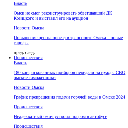
Власть
Омск не смог реконструировать обветшавший ДК
Козицкого и выставил его на аукцион
Новости Омска
Повышение цен на проезд в транспорте Омска – новые
тарифы
пред.
след.
Происшествия
Власть
180 конфискованных приборов передали на нужды СВО
омские таможенники
Новости Омска
График прекращения подачи горячей воды в Омске 2024
Происшествия
Неадекватный омич устроил погром в автобусе
Происшествия