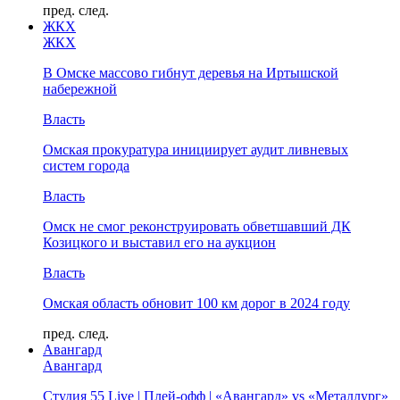
пред.
след.
ЖКХ
ЖКХ
В Омске массово гибнут деревья на Иртышской
набережной
Власть
Омская прокуратура инициирует аудит ливневых
систем города
Власть
Омск не смог реконструировать обветшавший ДК
Козицкого и выставил его на аукцион
Власть
Омская область обновит 100 км дорог в 2024 году
пред.
след.
Авангард
Авангард
Студия 55 Live | Плей-офф | «Авангард» vs «Металлург»