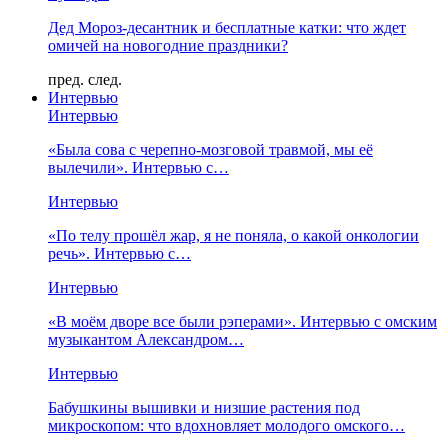
Дед Мороз-десантник и бесплатные катки: что ждет
омичей на новогодние праздники?
пред.
след.
Интервью
Интервью
«Была сова с черепно-мозговой травмой, мы её
вылечили». Интервью с…
Интервью
«По телу прошёл жар, я не поняла, о какой онкологии
речь». Интервью с…
Интервью
«В моём дворе все были рэперами». Интервью с омским
музыкантом Александром…
Интервью
Бабушкины вышивки и низшие растения под
микроскопом: что вдохновляет молодого омского…