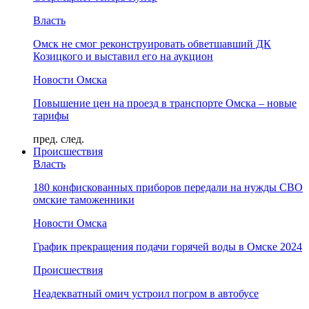
Власть
Омск не смог реконструировать обветшавший ДК
Козицкого и выставил его на аукцион
Новости Омска
Повышение цен на проезд в транспорте Омска – новые
тарифы
пред.
след.
Происшествия
Власть
180 конфискованных приборов передали на нужды СВО
омские таможенники
Новости Омска
График прекращения подачи горячей воды в Омске 2024
Происшествия
Неадекватный омич устроил погром в автобусе