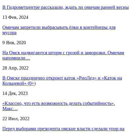
В Гидрометцентре рассказали, ждать ли омичам ранней весны
13 Фев, 2024
Омичам запретили выбрасывать ёлки в контейнеры для
мусора
9 Янв, 2020
На Омск надвигаются шторм с грозой и заморозки. Омичам
напомнили…
28 Апр, 2022
В Омске празднично откроют каток «РиоЛед» и «Каток на
Кольцевой» (0+)
14 Дек, 2023
«Классно, что есть возможность делать событийность».
Макс…
22 Июл, 2022
Перед выборами президента омские власти сделали упор на