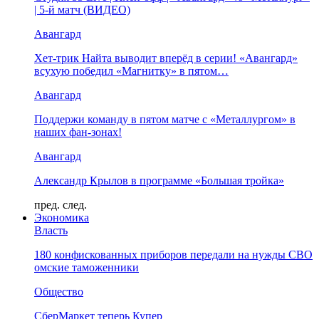
| 5-й матч (ВИДЕО)
Авангард
Хет-трик Найта выводит вперёд в серии! «Авангард»
всухую победил «Магнитку» в пятом…
Авангард
Поддержи команду в пятом матче с «Металлургом» в
наших фан-зонах!
Авангард
Александр Крылов в программе «Большая тройка»
пред.
след.
Экономика
Власть
180 конфискованных приборов передали на нужды СВО
омские таможенники
Общество
СберМаркет теперь Купер