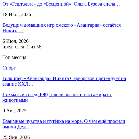
От «Гештальта» до «Бесценной». Ольга Бузова спела…
18 Июл, 2026
Ведущим домашних игр омского «Авангарда» остаётся
Никита…
6 Июл, 2026
пред.
след.
1 из 56
Топ месяца:
Спорт
Голкипер «Авангарда» Никита Серебряков претендует на
звание КХЛ…
Лохматый сосед. РЖД ввели значок о пассажирах с
животными
9 Авг, 2025
Взаимные чувства и путёвка на море. О чём ещё просили
омичи Деда…
25 Янв, 2026