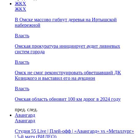
ЖКХ
ЖКХ
В Омске массово гибнут деревья на Иртышской
набережной
Власть
Омская прокуратура инициирует аудит ливневых
систем города
Власть
Омск не смог реконструировать обветшавший ДК
Козицкого и выставил его на аукцион
Власть
Омская область обновит 100 км дорог в 2024 году
пред.
след.
Авангард
Авангард
Студия 55 Live | Плей-офф | «Авангард» vs «Металлург»
| 5-й матч (ВИДЕО)