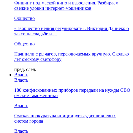
Фишинг под маской кино и взросления. Разбираем
свежие уловки интернет-мошенников
Общество
«Творчество нельзя регулировать». Виктория Дайнеко о
такси на свадьбе и…
Общество
Начинали с рычагов, переключаемых вручную. Сколько
лет омскому светофору
пред.
след.
Власть
Власть
180 конфискованных приборов передали на нужды СВО
омские таможенники
Власть
Омская прокуратура инициирует аудит ливневых
систем города
Власть