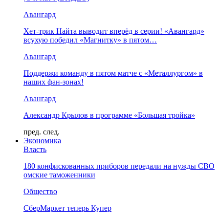
Авангард
Хет-трик Найта выводит вперёд в серии! «Авангард»
всухую победил «Магнитку» в пятом…
Авангард
Поддержи команду в пятом матче с «Металлургом» в
наших фан-зонах!
Авангард
Александр Крылов в программе «Большая тройка»
пред.
след.
Экономика
Власть
180 конфискованных приборов передали на нужды СВО
омские таможенники
Общество
СберМаркет теперь Купер