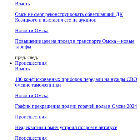
Власть
Омск не смог реконструировать обветшавший ДК
Козицкого и выставил его на аукцион
Новости Омска
Повышение цен на проезд в транспорте Омска – новые
тарифы
пред.
след.
Происшествия
Власть
180 конфискованных приборов передали на нужды СВО
омские таможенники
Новости Омска
График прекращения подачи горячей воды в Омске 2024
Происшествия
Неадекватный омич устроил погром в автобусе
Происшествия