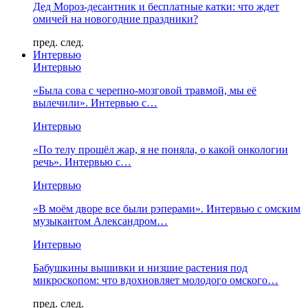
Дед Мороз-десантник и бесплатные катки: что ждет
омичей на новогодние праздники?
пред.
след.
Интервью
Интервью
«Была сова с черепно-мозговой травмой, мы её
вылечили». Интервью с…
Интервью
«По телу прошёл жар, я не поняла, о какой онкологии
речь». Интервью с…
Интервью
«В моём дворе все были рэперами». Интервью с омским
музыкантом Александром…
Интервью
Бабушкины вышивки и низшие растения под
микроскопом: что вдохновляет молодого омского…
пред.
след.