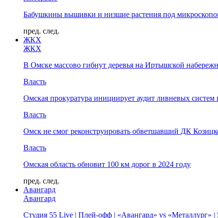
Бабушкины вышивки и низшие растения под микроскопом
пред.
след.
ЖКХ
ЖКХ
В Омске массово гибнут деревья на Иртышской набереж
Власть
Омская прокуратура инициирует аудит ливневых систем 
Власть
Омск не смог реконструировать обветшавший ДК Козицко
Власть
Омская область обновит 100 км дорог в 2024 году
пред.
след.
Авангард
Авангард
Студия 55 Live | Плей-офф | «Авангард» vs «Металлург» 