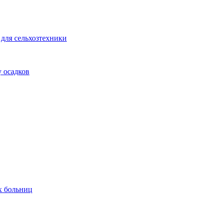
для сельхозтехники
 осадков
х больниц