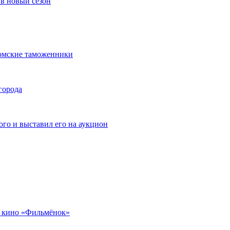
в новый сезон
омские таможенники
города
го и выставил его на аукцион
 кино «Фильмёнок»