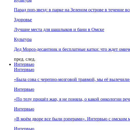
Парад поп-звезд: в парке на Зеленом острове в течение в
Здоровье
Лучшие места для шашлыков и бани в Омске
Культура
Дед Мороз-десантник и бесплатные катки: что ждет омич
пред.
след.
Интервью
Интервью
«Была сова с черепно-мозговой травмой, мы её вылечил
Интервью
«По телу прошёл жар, я не поняла, о какой онкологии ре
Интервью
«В моём дворе все были рэперами». Интервью с омски
Интервью