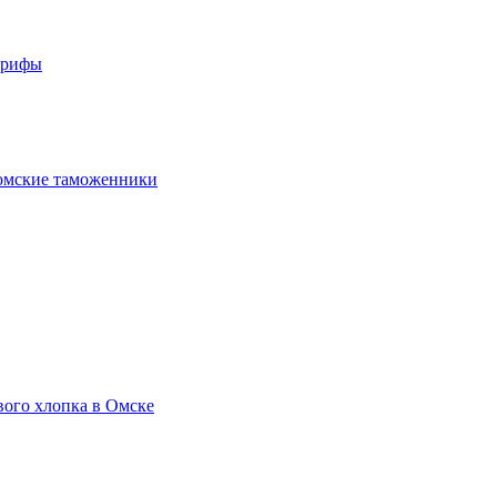
арифы
омские таможенники
вого хлопка в Омске