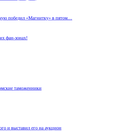
сухую победил «Магнитку» в пятом…
их фан-зонах!
омские таможенники
го и выставил его на аукцион