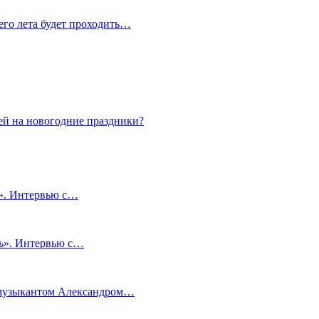
сего лета будет проходить…
ей на новогодние праздники?
и». Интервью с…
чь». Интервью с…
м музыкантом Александром…