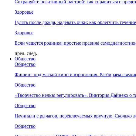
Сохраняйте позитивный настрой: как справиться с предо
Здоровье
Гулять после дождя, надевать очки: как облегчить течени
Здоровье
Если чешется родинка: простые правила самодиагности
пред.
след.
Общество
Общество
Фишинг под маской кино и взросления. Разбираем свежи
Общество
«Творчество нельзя регулировать». Виктория Дайнеко о т
Общество
Начинали с рычагов, переключаемых вручную. Сколько л
Общество