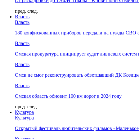
От раскадровки до ТЭФИ. Школа ТВ зовёт юных омичей 
пред.
след.
Власть
Власть
180 конфискованных приборов передали на нужды СВО 
Власть
Омская прокуратура инициирует аудит ливневых систем 
Власть
Омск не смог реконструировать обветшавший ДК Козицко
Власть
Омская область обновит 100 км дорог в 2024 году
пред.
след.
Культура
Культура
Открытый фестиваль любительских фильмов «Маленькое
Культура