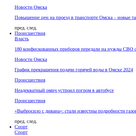
Новости Омска
Повышение цен на проезд в транспорте Омска – новые т
пред.
след.
Происшествия
Власть
180 конфискованных приборов передали на нужды СВО 
Новости Омска
График прекращения подачи горячей воды в Омске 2024
Происшествия
Неадекватный омич устроил погром в автобусе
Происшествия
«Выбросило с дивана»: стали известны подробности газо
пред.
след.
Спорт
Спорт