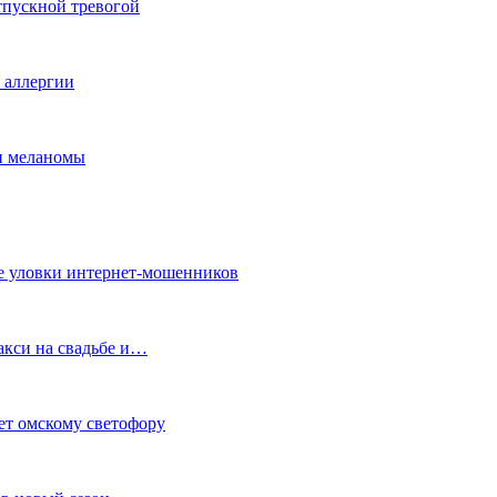
тпускной тревогой
е аллергии
ки меланомы
е уловки интернет-мошенников
акси на свадьбе и…
ет омскому светофору