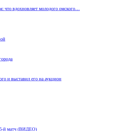
: что вдохновляет молодого омского…
ной
города
го и выставил его на аукцион
| 5-й матч (ВИДЕО)