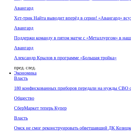
Авангард
Хет-трик Найта выводит вперёд в серии! «Авангард» в
Авангард
Поддержи команду в пятом матче с «Металлургом» в наш
Авангард
Александр Крылов в программе «Большая тройка»
пред.
след.
Экономика
Власть
180 конфискованных приборов передали на нужды СВО 
Общество
СберМаркет теперь Купер
Власть
Омск не смог реконструировать обветшавший ДК Козицко