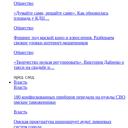
Общество
«Думайте сами, решайте сами». Как обновилась
площадь у КДЦ…
Общество
Фишинг под маской кино и взросления. Разбираем
свежие уловки интернет-мошенников
Общество
«Творчество нельзя регулировать». Виктория Дайнеко о
такси на свадьбе и…
пред.
след.
Власть
Власть
180 конфискованных приборов передали на нужды СВО
омские таможенники
Власть
Омская прокуратура инициирует аудит ливневых
систем города