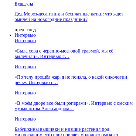
Культура
Дед Мороз-десантник и бесплатные катки: что ждет
омичей на новогодние праздники?
пред.
след.
Интервью
Интервью
«Была сова с черепно-мозговой травмой, мы её
вылечили». Интервью с…
Интервью
«По телу прошёл жар, я не поняла, о какой онкологии
речь». Интервью с…
Интервью
«В моём дворе все были рэперами». Интервью с омским
музыкантом Александром…
Интервью
Бабушкины вышивки и низшие растения под
микроскопом: что вдохновляет молодого омского…