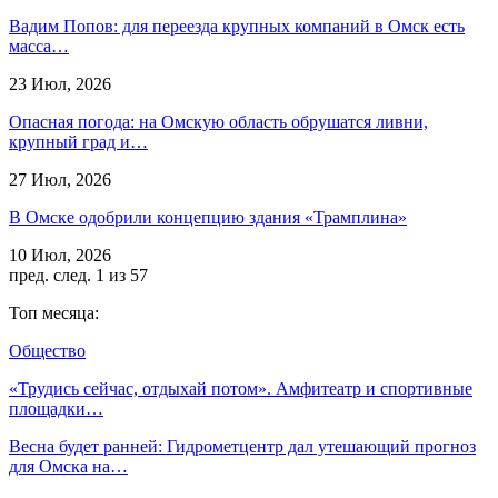
Вадим Попов: для переезда крупных компаний в Омск есть
масса…
23 Июл, 2026
Опасная погода: на Омскую область обрушатся ливни,
крупный град и…
27 Июл, 2026
В Омске одобрили концепцию здания «Трамплина»
10 Июл, 2026
пред.
след.
1 из 57
Топ месяца:
Общество
«Трудись сейчас, отдыхай потом». Амфитеатр и спортивные
площадки…
Весна будет ранней: Гидрометцентр дал утешающий прогноз
для Омска на…