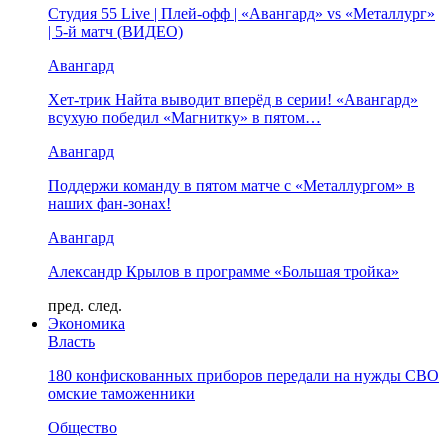
Студия 55 Live | Плей-офф | «Авангард» vs «Металлург»
| 5-й матч (ВИДЕО)
Авангард
Хет-трик Найта выводит вперёд в серии! «Авангард»
всухую победил «Магнитку» в пятом…
Авангард
Поддержи команду в пятом матче с «Металлургом» в
наших фан-зонах!
Авангард
Александр Крылов в программе «Большая тройка»
пред.
след.
Экономика
Власть
180 конфискованных приборов передали на нужды СВО
омские таможенники
Общество