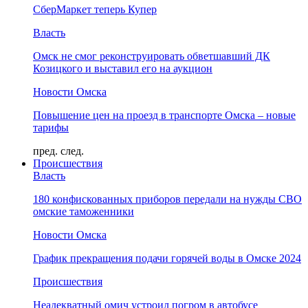
СберМаркет теперь Купер
Власть
Омск не смог реконструировать обветшавший ДК
Козицкого и выставил его на аукцион
Новости Омска
Повышение цен на проезд в транспорте Омска – новые
тарифы
пред.
след.
Происшествия
Власть
180 конфискованных приборов передали на нужды СВО
омские таможенники
Новости Омска
График прекращения подачи горячей воды в Омске 2024
Происшествия
Неадекватный омич устроил погром в автобусе