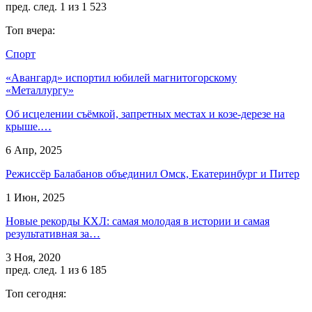
пред.
след.
1 из 1 523
Топ вчера:
Спорт
«Авангард» испортил юбилей магнитогорскому
«Металлургу»
Об исцелении съёмкой, запретных местах и козе-дерезе на
крыше.…
6 Апр, 2025
Режиссёр Балабанов объединил Омск, Екатеринбург и Питер
1 Июн, 2025
Новые рекорды КХЛ: самая молодая в истории и самая
результативная за…
3 Ноя, 2020
пред.
след.
1 из 6 185
Топ сегодня: