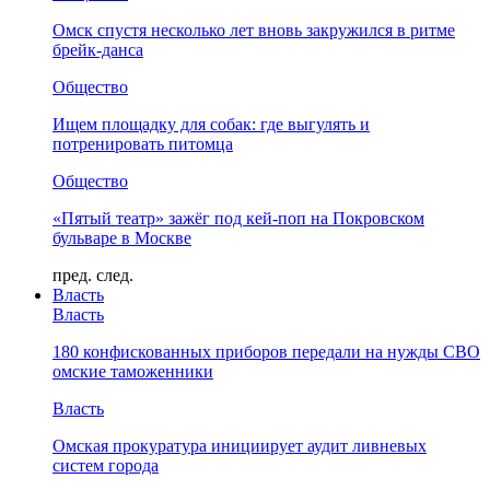
Омск спустя несколько лет вновь закружился в ритме
брейк-данса
Общество
Ищем площадку для собак: где выгулять и
потренировать питомца
Общество
«Пятый театр» зажёг под кей-поп на Покровском
бульваре в Москве
пред.
след.
Власть
Власть
180 конфискованных приборов передали на нужды СВО
омские таможенники
Власть
Омская прокуратура инициирует аудит ливневых
систем города