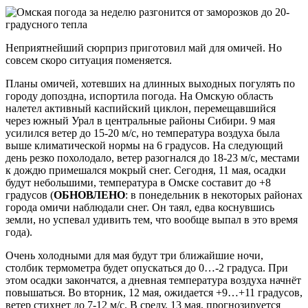
Неприятнейший сюрприз приготовил май для омичей. Но
совсем скоро ситуация поменяется.
Планы омичей, хотевших на длинных выходных погулять по
городу допоздна, испортила погода. На Омскую область
налетел активный каспийский циклон, перемещавшийся
через южный Урал в центральные районы Сибири. 9 мая
усилился ветер до 15-20 м/с, но температура воздуха была
выше климатической нормы на 6 градусов. На следующий
день резко похолодало, ветер разогнался до 18-23 м/с, местами
к дождю примешался мокрый снег. Сегодня, 11 мая, осадки
будут небольшими, температура в Омске составит до +8
градусов (
ОБНОВЛЕНО
: в понедельник в некоторых районах
города омичи наблюдали снег. Он таял, едва коснувшись
земли, но успевал удивить тем, что вообще выпал в это время
года).
Очень холодными для мая будут три ближайшие ночи,
столбик термометра будет опускаться до 0…-2 градуса. При
этом осадки закончатся, а дневная температура воздуха начнёт
повышаться. Во вторник, 12 мая, ожидается +9…+11 градусов,
ветер стихнет до 7-12 м/с. В среду, 13 мая, прогнозируется