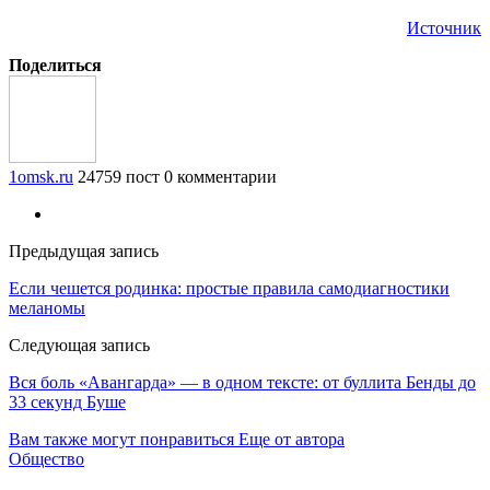
Источник
Поделиться
1omsk.ru
24759 пост
0 комментарии
Предыдущая запись
Если чешется родинка: простые правила самодиагностики
меланомы
Следующая запись
Вся боль «Авангарда» — в одном тексте: от буллита Бенды до
33 секунд Буше
Вам также могут понравиться
Еще от автора
Общество