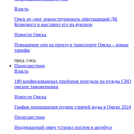
Власть
Омск не смог реконструировать обветшавший ДК
Козицкого и выставил его на аукцион
Новости Омска
Повышение цен на проезд в транспорте Омска – новые
тарифы
пред.
след.
Происшествия
Власть
180 конфискованных приборов передали на нужды СВО
омские таможенники
Новости Омска
График прекращения подачи горячей воды в Омске 2024
Происшествия
Неадекватный омич устроил погром в автобусе