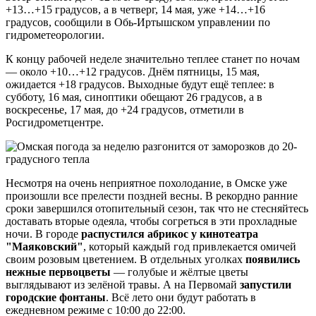
+13…+15 градусов, а в четверг, 14 мая, уже +14…+16
градусов, сообщили в Обь-Иртышском управлении по
гидрометеорологии.
К концу рабочей неделе значительно теплее станет по ночам
— около +10…+12 градусов. Днём пятницы, 15 мая,
ожидается +18 градусов. Выходные будут ещё теплее: в
субботу, 16 мая, синоптики обещают 26 градусов, а в
воскресенье, 17 мая, до +24 градусов, отметили в
Росгидрометцентре.
Несмотря на очень неприятное похолодание, в Омске уже
произошли все прелести поздней весны. В рекордно ранние
сроки завершился отопительный сезон, так что не стесняйтесь
доставать вторые одеяла, чтобы согреться в эти прохладные
ночи. В городе
распустился абрикос у кинотеатра
"Маяковский"
, который каждый год привлекается омичей
своим розовым цветением. В отдельных уголках
появились
нежные первоцветы
— голубые и жёлтые цветы
выглядывают из зелёной травы. А на Первомай
запустили
городские фонтаны
. Всё лето они будут работать в
ежедневном режиме с 10:00 до 22:00.