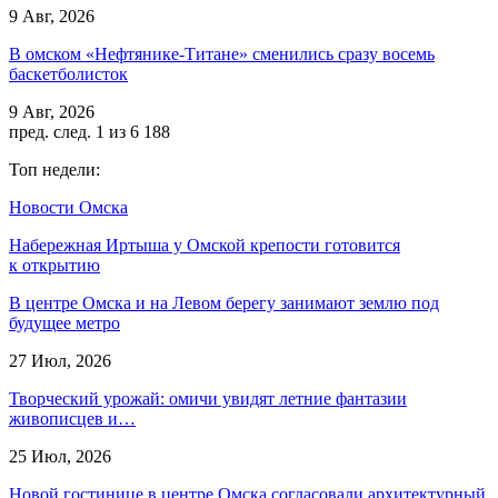
9 Авг, 2026
В омском «Нефтянике-Титане» сменились сразу восемь
баскетболисток
9 Авг, 2026
пред.
след.
1 из 6 188
Топ недели:
Новости Омска
Набережная Иртыша у Омской крепости готовится
к открытию
В центре Омска и на Левом берегу занимают землю под
будущее метро
27 Июл, 2026
Творческий урожай: омичи увидят летние фантазии
живописцев и…
25 Июл, 2026
Новой гостинице в центре Омска согласовали архитектурный