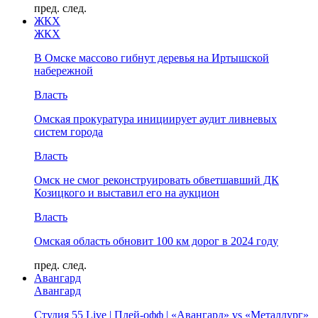
пред.
след.
ЖКХ
ЖКХ
В Омске массово гибнут деревья на Иртышской
набережной
Власть
Омская прокуратура инициирует аудит ливневых
систем города
Власть
Омск не смог реконструировать обветшавший ДК
Козицкого и выставил его на аукцион
Власть
Омская область обновит 100 км дорог в 2024 году
пред.
след.
Авангард
Авангард
Студия 55 Live | Плей-офф | «Авангард» vs «Металлург»