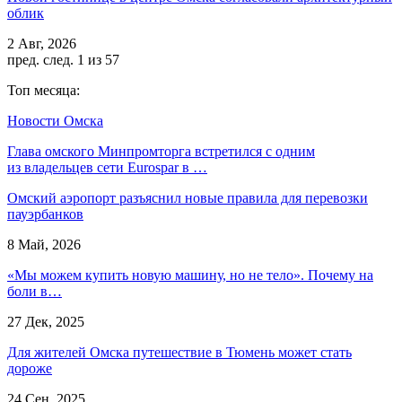
облик
2 Авг, 2026
пред.
след.
1 из 57
Топ месяца:
Новости Омска
Глава омского Минпромторга встретился с одним
из владельцев сети Eurospar в …
Омский аэропорт разъяснил новые правила для перевозки
пауэрбанков
8 Май, 2026
«Мы можем купить новую машину, но не тело». Почему на
боли в…
27 Дек, 2025
Для жителей Омска путешествие в Тюмень может стать
дороже
24 Сен, 2025