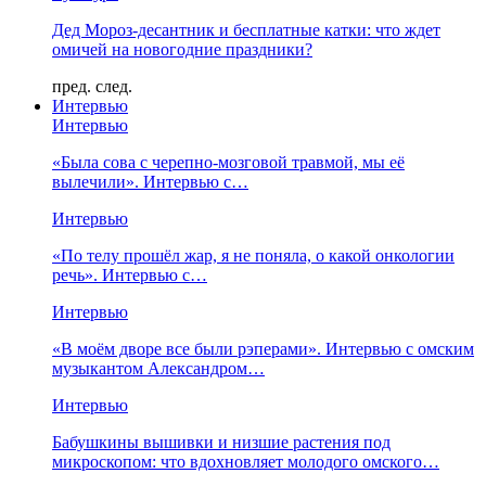
Дед Мороз-десантник и бесплатные катки: что ждет
омичей на новогодние праздники?
пред.
след.
Интервью
Интервью
«Была сова с черепно-мозговой травмой, мы её
вылечили». Интервью с…
Интервью
«По телу прошёл жар, я не поняла, о какой онкологии
речь». Интервью с…
Интервью
«В моём дворе все были рэперами». Интервью с омским
музыкантом Александром…
Интервью
Бабушкины вышивки и низшие растения под
микроскопом: что вдохновляет молодого омского…