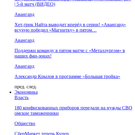
| 5-й матч (ВИДЕО)
Авангард
Хет-трик Найта выводит вперёд в серии! «Авангард»
всухую победил «Магнитку» в пятом…
Авангард
Поддержи команду в пятом матче с «Металлургом» в
наших фан-зонах!
Авангард
Александр Крылов в программе «Большая тройка»
пред.
след.
Экономика
Власть
180 конфискованных приборов передали на нужды СВО
омские таможенники
Общество
СберМаркет теперь Купер