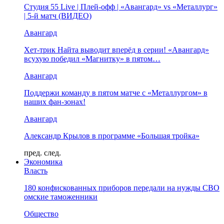
Студия 55 Live | Плей-офф | «Авангард» vs «Металлург»
| 5-й матч (ВИДЕО)
Авангард
Хет-трик Найта выводит вперёд в серии! «Авангард»
всухую победил «Магнитку» в пятом…
Авангард
Поддержи команду в пятом матче с «Металлургом» в
наших фан-зонах!
Авангард
Александр Крылов в программе «Большая тройка»
пред.
след.
Экономика
Власть
180 конфискованных приборов передали на нужды СВО
омские таможенники
Общество