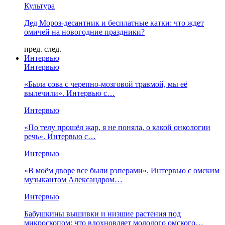
Культура
Дед Мороз-десантник и бесплатные катки: что ждет
омичей на новогодние праздники?
пред.
след.
Интервью
Интервью
«Была сова с черепно-мозговой травмой, мы её
вылечили». Интервью с…
Интервью
«По телу прошёл жар, я не поняла, о какой онкологии
речь». Интервью с…
Интервью
«В моём дворе все были рэперами». Интервью с омским
музыкантом Александром…
Интервью
Бабушкины вышивки и низшие растения под
микроскопом: что вдохновляет молодого омского…