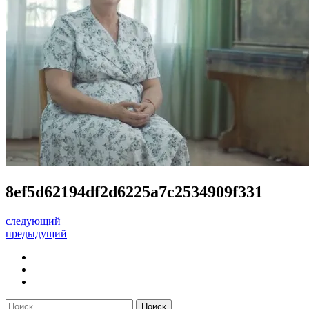
8ef5d62194df2d6225a7c2534909f331
следующий
предыдущий