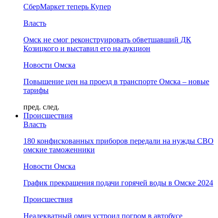
СберМаркет теперь Купер
Власть
Омск не смог реконструировать обветшавший ДК
Козицкого и выставил его на аукцион
Новости Омска
Повышение цен на проезд в транспорте Омска – новые
тарифы
пред.
след.
Происшествия
Власть
180 конфискованных приборов передали на нужды СВО
омские таможенники
Новости Омска
График прекращения подачи горячей воды в Омске 2024
Происшествия
Неадекватный омич устроил погром в автобусе