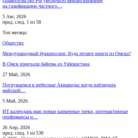
Правительство РФ увеличило финансирование
на газификацию частного…
5 Авг, 2026
пред.
след.
1 из 58
Топ месяца:
Общество
Международный буккроссинг. Куда летают книги из Омска?
В Омск приехали байеры из Узбекистана
27 Май, 2026
Погружаемся в небесные Аквариды: когда наблюдать
майский…
5 Май, 2026
ИТ-календарь мая: новые карьерные треки, интерактивные
перфомансы и…
26 Апр, 2026
пред.
след.
1 из 539