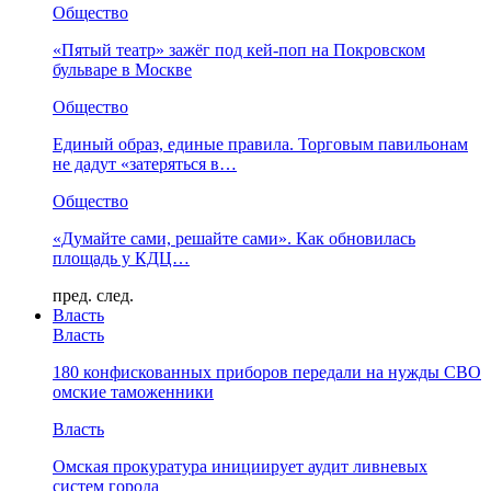
Общество
«Пятый театр» зажёг под кей-поп на Покровском
бульваре в Москве
Общество
Единый образ, единые правила. Торговым павильонам
не дадут «затеряться в…
Общество
«Думайте сами, решайте сами». Как обновилась
площадь у КДЦ…
пред.
след.
Власть
Власть
180 конфискованных приборов передали на нужды СВО
омские таможенники
Власть
Омская прокуратура инициирует аудит ливневых
систем города