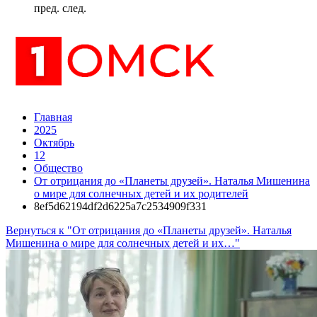
пред.
след.
Главная
2025
Октябрь
12
Общество
От отрицания до «Планеты друзей». Наталья Мишенина
о мире для солнечных детей и их родителей
8ef5d62194df2d6225a7c2534909f331
Вернуться к "От отрицания до «Планеты друзей». Наталья
Мишенина о мире для солнечных детей и их…"