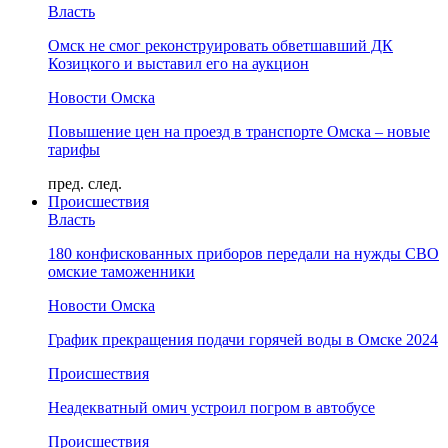
Власть
Омск не смог реконструировать обветшавший ДК
Козицкого и выставил его на аукцион
Новости Омска
Повышение цен на проезд в транспорте Омска – новые
тарифы
пред.
след.
Происшествия
Власть
180 конфискованных приборов передали на нужды СВО
омские таможенники
Новости Омска
График прекращения подачи горячей воды в Омске 2024
Происшествия
Неадекватный омич устроил погром в автобусе
Происшествия