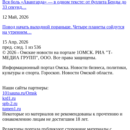
Вся боль «Авангарда» — в одном тексте: от буллита Бенды до
33 секунд…
12 Май, 2026
Повод начать выходной пораньше. Четыре планеты сойдутся
на утреннем…
15 Апр, 2026
пред.
след.
1 из 536
© 2026 - Омские новости на портале 1ОМСК. РИА "Т-
МЕДИА ГРУПП", ООО. Все права защищены.
Информационный портал Омска. Новости бизнеса, политики,
культуры и спорта. Гороскоп. Новости Омской области.
Наши сайты партнеры:
101sauna.ru/Omsk
krd1.ru
spb-2.ru
tumen1.ru
Некоторые из материалов не рекомендованы к прочтению и
ознакомлению лицам не достигшим 18 лет.
Редакторы портала публикуют сторонние материалы с