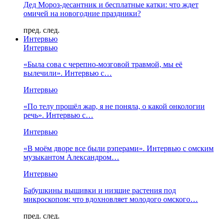
Дед Мороз-десантник и бесплатные катки: что ждет
омичей на новогодние праздники?
пред.
след.
Интервью
Интервью
«Была сова с черепно-мозговой травмой, мы её
вылечили». Интервью с…
Интервью
«По телу прошёл жар, я не поняла, о какой онкологии
речь». Интервью с…
Интервью
«В моём дворе все были рэперами». Интервью с омским
музыкантом Александром…
Интервью
Бабушкины вышивки и низшие растения под
микроскопом: что вдохновляет молодого омского…
пред.
след.