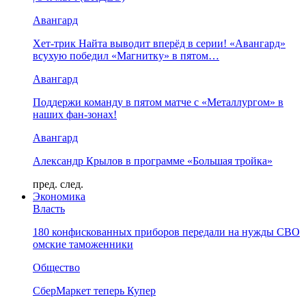
Авангард
Хет-трик Найта выводит вперёд в серии! «Авангард»
всухую победил «Магнитку» в пятом…
Авангард
Поддержи команду в пятом матче с «Металлургом» в
наших фан-зонах!
Авангард
Александр Крылов в программе «Большая тройка»
пред.
след.
Экономика
Власть
180 конфискованных приборов передали на нужды СВО
омские таможенники
Общество
СберМаркет теперь Купер