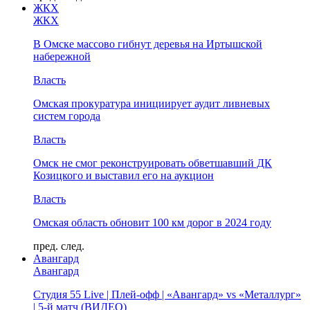
ЖКХ
ЖКХ
В Омске массово гибнут деревья на Иртышской
набережной
Власть
Омская прокуратура инициирует аудит ливневых
систем города
Власть
Омск не смог реконструировать обветшавший ДК
Козицкого и выставил его на аукцион
Власть
Омская область обновит 100 км дорог в 2024 году
пред.
след.
Авангард
Авангард
Студия 55 Live | Плей-офф | «Авангард» vs «Металлург»
| 5-й матч (ВИДЕО)