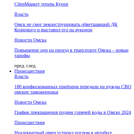
СберМаркет теперь Купер
Власть
Омск не смог реконструировать обветшавший ДК
Козицкого и выставил его на аукцион
Новости Омска
Повышение цен на проезд в транспорте Омска – новые
тарифы
пред.
след.
Происшествия
Власть
180 конфискованных приборов передали на нужды СВО
омские таможенники
Новости Омска
График прекращения подачи горячей воды в Омске 2024
Происшествия
Неадекватный омич устроил погром в автобусе