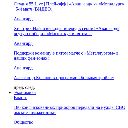
Студия 55 Live | Плей-офф | «Авангард» vs «Металлург»
| 5-й матч (ВИДЕО)
Авангард
Хет-трик Найта выводит вперёд в серии! «Авангард»
всухую победил «Магнитку» в пятом…
Авангард
Поддержи команду в пятом матче с «Металлургом» в
наших фан-зонах!
Авангард
Александр Крылов в программе «Большая тройка»
пред.
след.
Экономика
Власть
180 конфискованных приборов передали на нужды СВО
омские таможенники
Общество