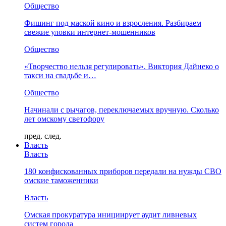
Общество
Фишинг под маской кино и взросления. Разбираем
свежие уловки интернет-мошенников
Общество
«Творчество нельзя регулировать». Виктория Дайнеко о
такси на свадьбе и…
Общество
Начинали с рычагов, переключаемых вручную. Сколько
лет омскому светофору
пред.
след.
Власть
Власть
180 конфискованных приборов передали на нужды СВО
омские таможенники
Власть
Омская прокуратура инициирует аудит ливневых
систем города