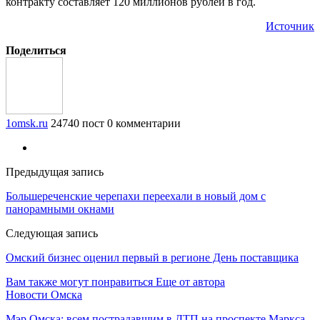
контракту составляет 120 миллионов рублей в год.
Источник
Поделиться
1omsk.ru
24740 пост
0 комментарии
Предыдущая запись
Большереченские черепахи переехали в новый дом с
панорамными окнами
Следующая запись
Омский бизнес оценил первый в регионе День поставщика
Вам также могут понравиться
Еще от автора
Новости Омска
Мэр Омска: всем пострадавшим в ДТП на проспекте Маркса