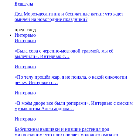
Культура
Дед Мороз-десантник и бесплатные катки: что ждет
омичей на новогодние праздники?
пред.
след.
Интервью
Интервью
«Была сова с черепно-мозговой травмой, мы её
вылечили». Интервью с…
Интервью
«По телу прошёл жар, я не поняла, о какой онкологии
речь». Интервью с…
Интервью
«В моём дворе все были рэперами». Интервью с омским
музыкантом Александром…
Интервью
Бабушкины вышивки и низшие растения под
микроскопом: что вдохновляет молодого омского…