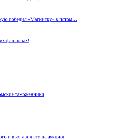
сухую победил «Магнитку» в пятом…
их фан-зонах!
омские таможенники
го и выставил его на аукцион