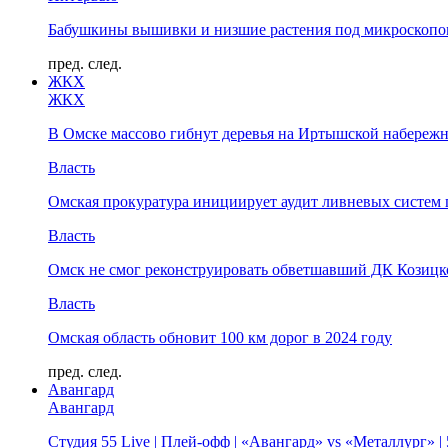
Бабушкины вышивки и низшие растения под микроскопом
пред.
след.
ЖКХ
ЖКХ
В Омске массово гибнут деревья на Иртышской набереж
Власть
Омская прокуратура инициирует аудит ливневых систем 
Власть
Омск не смог реконструировать обветшавший ДК Козицко
Власть
Омская область обновит 100 км дорог в 2024 году
пред.
след.
Авангард
Авангард
Студия 55 Live | Плей-офф | «Авангард» vs «Металлург» 