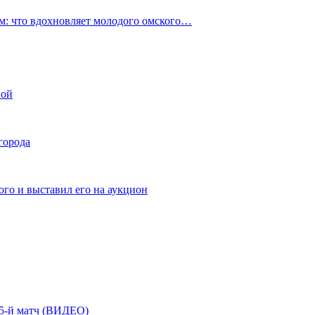
: что вдохновляет молодого омского…
ной
города
го и выставил его на аукцион
| 5-й матч (ВИДЕО)