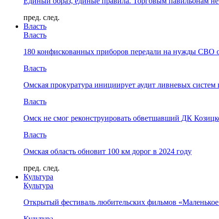
Единый образ, единые правила. Торговым павильонам не
пред.
след.
Власть
Власть
180 конфискованных приборов передали на нужды СВО 
Власть
Омская прокуратура инициирует аудит ливневых систем 
Власть
Омск не смог реконструировать обветшавший ДК Козицко
Власть
Омская область обновит 100 км дорог в 2024 году
пред.
след.
Культура
Культура
Открытый фестиваль любительских фильмов «Маленькое
Культура