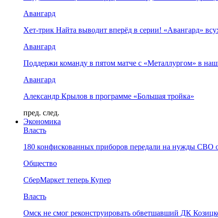
Авангард
Хет-трик Найта выводит вперёд в серии! «Авангард» в
Авангард
Поддержи команду в пятом матче с «Металлургом» в наш
Авангард
Александр Крылов в программе «Большая тройка»
пред.
след.
Экономика
Власть
180 конфискованных приборов передали на нужды СВО 
Общество
СберМаркет теперь Купер
Власть
Омск не смог реконструировать обветшавший ДК Козицко