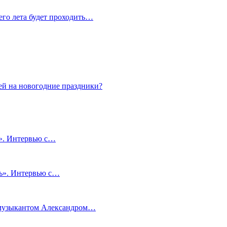
сего лета будет проходить…
ей на новогодние праздники?
и». Интервью с…
чь». Интервью с…
м музыкантом Александром…