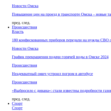
Новости Омска
Повышение цен на проезд в транспорте Омска – новые т
пред.
след.
Происшествия
Власть
180 конфискованных приборов передали на нужды СВО 
Новости Омска
График прекращения подачи горячей воды в Омске 2024
Происшествия
Неадекватный омич устроил погром в автобусе
Происшествия
«Выбросило с дивана»: стали известны подробности газо
пред.
след.
Спорт
Спорт