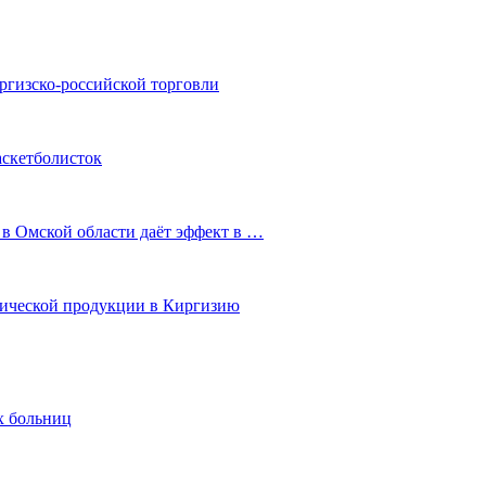
ргизско-российской торговли
аскетболисток
 в Омской области даёт эффект в …
мической продукции в Киргизию
х больниц