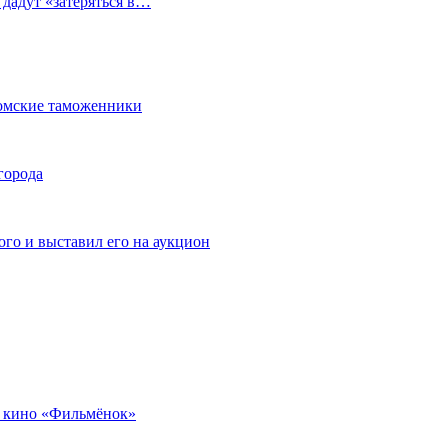
 дадут «затеряться в…
омские таможенники
города
го и выставил его на аукцион
 кино «Фильмёнок»