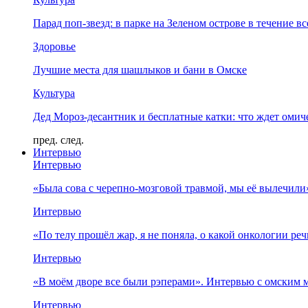
Парад поп-звезд: в парке на Зеленом острове в течение в
Здоровье
Лучшие места для шашлыков и бани в Омске
Культура
Дед Мороз-десантник и бесплатные катки: что ждет омич
пред.
след.
Интервью
Интервью
«Была сова с черепно-мозговой травмой, мы её вылечил
Интервью
«По телу прошёл жар, я не поняла, о какой онкологии ре
Интервью
«В моём дворе все были рэперами». Интервью с омски
Интервью