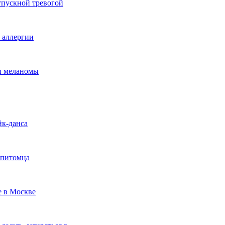
тпускной тревогой
е аллергии
ки меланомы
йк-данса
 питомца
е в Москве