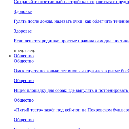
Сохраняйте позитивный настрой: как справиться с предо
Здоровье
Гулять после дождя, надевать очки: как облегчить течени
Здоровье
Если чешется родинка: простые правила самодиагности
пред.
след.
Общество
Общество
Омск спустя несколько лет вновь закружился в ритме бре
Общество
Ищем площадку для собак: где выгулять и потренировать
Общество
«Пятый театр» зажёг под кей-поп на Покровском бульвар
Общество