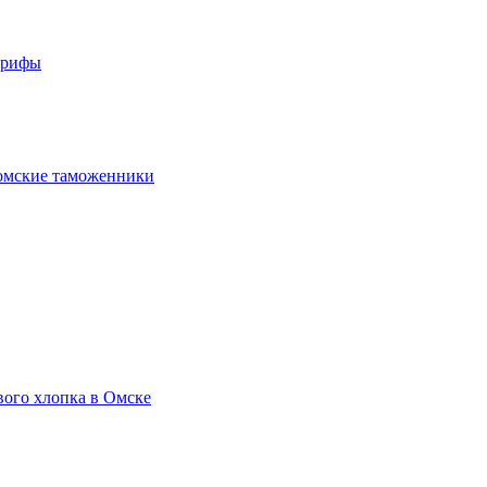
арифы
омские таможенники
вого хлопка в Омске