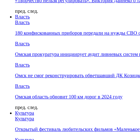
«Творчество нельзя регулировать». Виктория Дайнеко о т
пред.
след.
Власть
Власть
180 конфискованных приборов передали на нужды СВО 
Власть
Омская прокуратура инициирует аудит ливневых систем 
Власть
Омск не смог реконструировать обветшавший ДК Козицко
Власть
Омская область обновит 100 км дорог в 2024 году
пред.
след.
Культура
Культура
Открытый фестиваль любительских фильмов «Маленькое
Культура