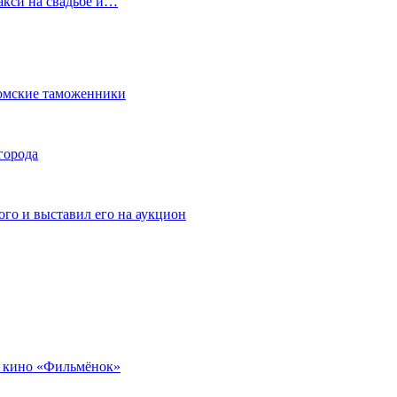
акси на свадьбе и…
омские таможенники
города
го и выставил его на аукцион
 кино «Фильмёнок»