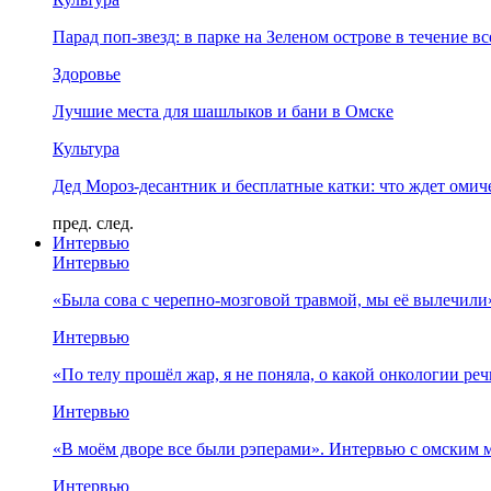
Парад поп-звезд: в парке на Зеленом острове в течение в
Здоровье
Лучшие места для шашлыков и бани в Омске
Культура
Дед Мороз-десантник и бесплатные катки: что ждет омич
пред.
след.
Интервью
Интервью
«Была сова с черепно-мозговой травмой, мы её вылечил
Интервью
«По телу прошёл жар, я не поняла, о какой онкологии ре
Интервью
«В моём дворе все были рэперами». Интервью с омски
Интервью