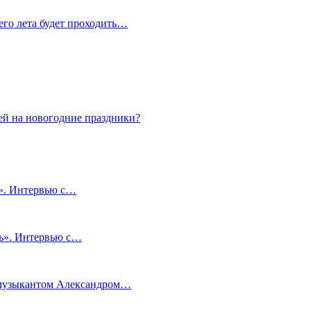
сего лета будет проходить…
ей на новогодние праздники?
и». Интервью с…
чь». Интервью с…
м музыкантом Александром…