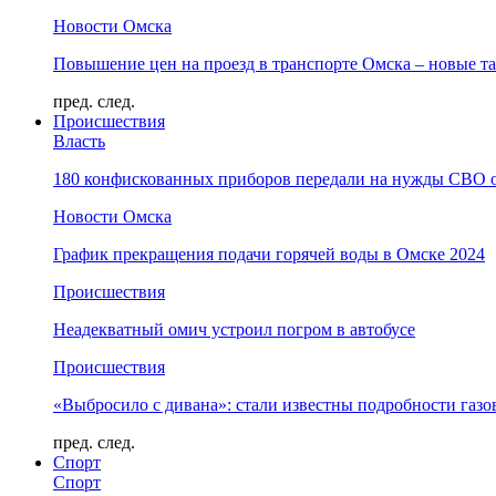
Новости Омска
Повышение цен на проезд в транспорте Омска – новые т
пред.
след.
Происшествия
Власть
180 конфискованных приборов передали на нужды СВО 
Новости Омска
График прекращения подачи горячей воды в Омске 2024
Происшествия
Неадекватный омич устроил погром в автобусе
Происшествия
«Выбросило с дивана»: стали известны подробности газо
пред.
след.
Спорт
Спорт