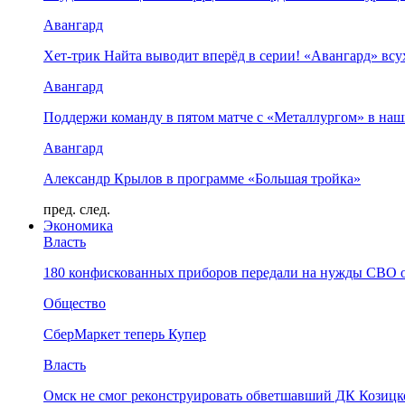
Авангард
Хет-трик Найта выводит вперёд в серии! «Авангард» в
Авангард
Поддержи команду в пятом матче с «Металлургом» в наш
Авангард
Александр Крылов в программе «Большая тройка»
пред.
след.
Экономика
Власть
180 конфискованных приборов передали на нужды СВО 
Общество
СберМаркет теперь Купер
Власть
Омск не смог реконструировать обветшавший ДК Козицко