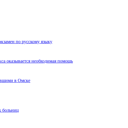
экзамен по русскому языку
кса оказывается необходимая помощь
авшими в Омске
х больниц