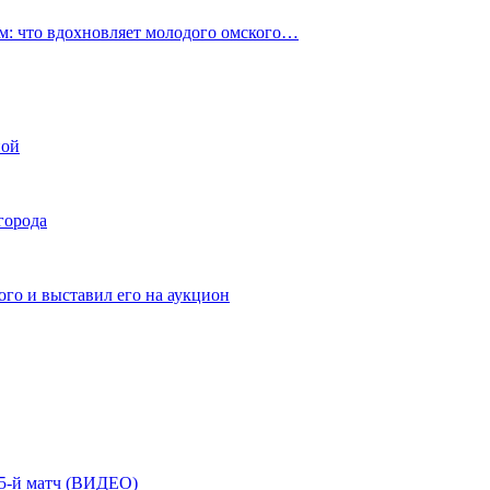
: что вдохновляет молодого омского…
ной
города
го и выставил его на аукцион
| 5-й матч (ВИДЕО)