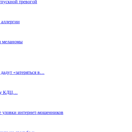
тпускной тревогой
е аллергии
ки меланомы
 дадут «затеряться в…
ь у КДЦ…
е уловки интернет-мошенников