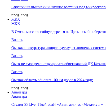
Бабушкины вышивки и низшие растения под микроскопом
пред.
след.
ЖКХ
ЖКХ
В Омске массово гибнут деревья на Иртышской набереж
Власть
Омская прокуратура инициирует аудит ливневых систем 
Власть
Омск не смог реконструировать обветшавший ДК Козицко
Власть
Омская область обновит 100 км дорог в 2024 году
пред.
след.
Авангард
Авангард
Студия 55 Live | Плей-офф | «Авангард» vs «Металлург» 