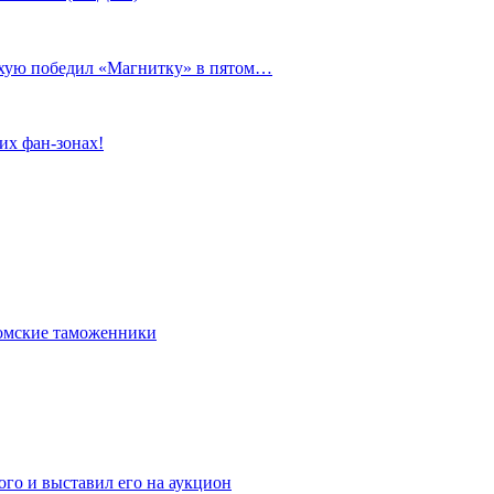
сухую победил «Магнитку» в пятом…
их фан-зонах!
омские таможенники
го и выставил его на аукцион