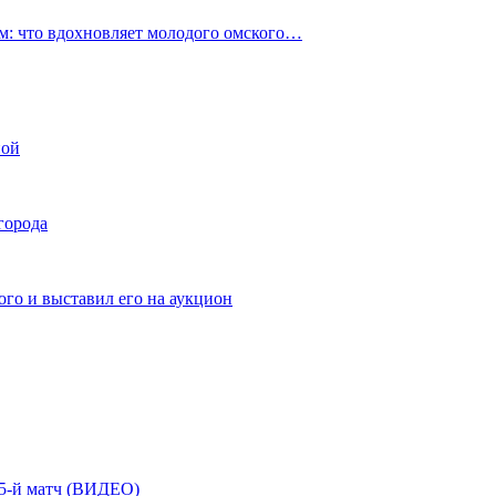
: что вдохновляет молодого омского…
ной
города
го и выставил его на аукцион
| 5-й матч (ВИДЕО)