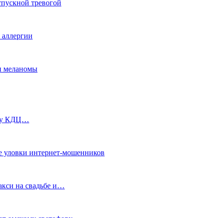
тпускной тревогой
е аллергии
ки меланомы
ь у КДЦ…
е уловки интернет-мошенников
акси на свадьбе и…