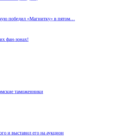
сухую победил «Магнитку» в пятом…
их фан-зонах!
омские таможенники
го и выставил его на аукцион