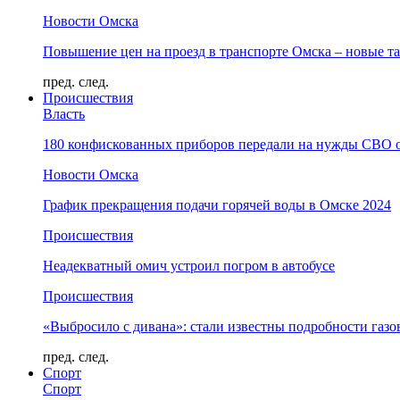
Новости Омска
Повышение цен на проезд в транспорте Омска – новые т
пред.
след.
Происшествия
Власть
180 конфискованных приборов передали на нужды СВО 
Новости Омска
График прекращения подачи горячей воды в Омске 2024
Происшествия
Неадекватный омич устроил погром в автобусе
Происшествия
«Выбросило с дивана»: стали известны подробности газо
пред.
след.
Спорт
Спорт