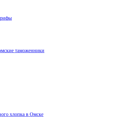
арифы
омские таможенники
вого хлопка в Омске