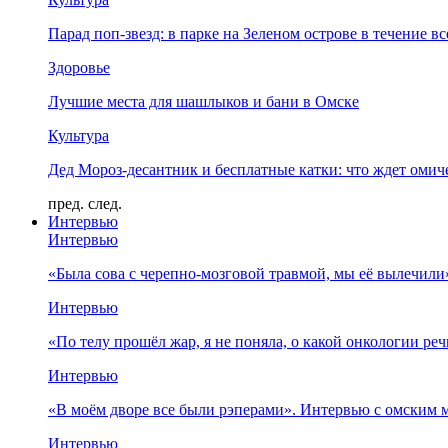
Парад поп-звезд: в парке на Зеленом острове в течение в
Здоровье
Лучшие места для шашлыков и бани в Омске
Культура
Дед Мороз-десантник и бесплатные катки: что ждет омич
пред.
след.
Интервью
Интервью
«Была сова с черепно-мозговой травмой, мы её вылечил
Интервью
«По телу прошёл жар, я не поняла, о какой онкологии ре
Интервью
«В моём дворе все были рэперами». Интервью с омски
Интервью