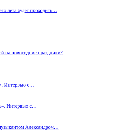
сего лета будет проходить…
ей на новогодние праздники?
и». Интервью с…
чь». Интервью с…
м музыкантом Александром…