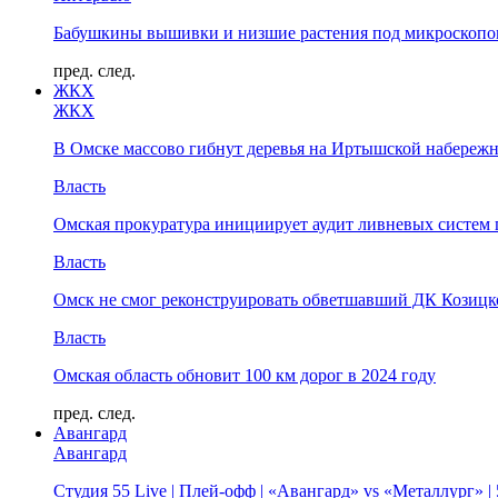
Бабушкины вышивки и низшие растения под микроскопом
пред.
след.
ЖКХ
ЖКХ
В Омске массово гибнут деревья на Иртышской набереж
Власть
Омская прокуратура инициирует аудит ливневых систем 
Власть
Омск не смог реконструировать обветшавший ДК Козицко
Власть
Омская область обновит 100 км дорог в 2024 году
пред.
след.
Авангард
Авангард
Студия 55 Live | Плей-офф | «Авангард» vs «Металлург» 