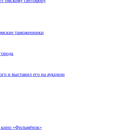
ет омскому светофору
омские таможенники
города
го и выставил его на аукцион
 кино «Фильмёнок»