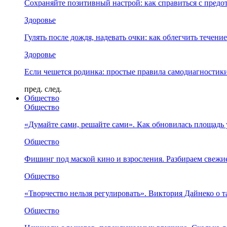
Сохраняйте позитивный настрой: как справиться с предо
Здоровье
Гулять после дождя, надевать очки: как облегчить течени
Здоровье
Если чешется родинка: простые правила самодиагности
пред.
след.
Общество
Общество
«Думайте сами, решайте сами». Как обновилась площад
Общество
Фишинг под маской кино и взросления. Разбираем свежи
Общество
«Творчество нельзя регулировать». Виктория Дайнеко о т
Общество