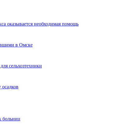
кса оказывается необходимая помощь
авшими в Омске
для сельхозтехники
 осадков
х больниц