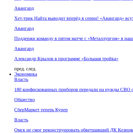
Авангард
Хет-трик Найта выводит вперёд в серии! «Авангард» в
Авангард
Поддержи команду в пятом матче с «Металлургом» в наш
Авангард
Александр Крылов в программе «Большая тройка»
пред.
след.
Экономика
Власть
180 конфискованных приборов передали на нужды СВО 
Общество
СберМаркет теперь Купер
Власть
Омск не смог реконструировать обветшавший ДК Козицко