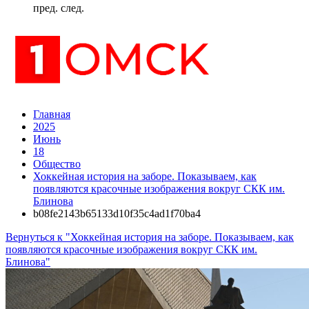
пред.
след.
Главная
2025
Июнь
18
Общество
Хоккейная история на заборе. Показываем, как
появляются красочные изображения вокруг СКК им.
Блинова
b08fe2143b65133d10f35c4ad1f70ba4
Вернуться к "Хоккейная история на заборе. Показываем, как
появляются красочные изображения вокруг СКК им.
Блинова"