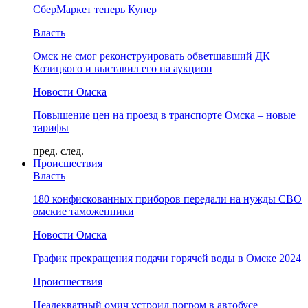
СберМаркет теперь Купер
Власть
Омск не смог реконструировать обветшавший ДК
Козицкого и выставил его на аукцион
Новости Омска
Повышение цен на проезд в транспорте Омска – новые
тарифы
пред.
след.
Происшествия
Власть
180 конфискованных приборов передали на нужды СВО
омские таможенники
Новости Омска
График прекращения подачи горячей воды в Омске 2024
Происшествия
Неадекватный омич устроил погром в автобусе