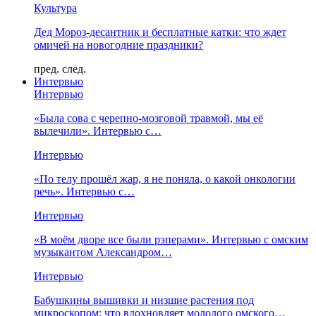
Культура
Дед Мороз-десантник и бесплатные катки: что ждет
омичей на новогодние праздники?
пред.
след.
Интервью
Интервью
«Была сова с черепно-мозговой травмой, мы её
вылечили». Интервью с…
Интервью
«По телу прошёл жар, я не поняла, о какой онкологии
речь». Интервью с…
Интервью
«В моём дворе все были рэперами». Интервью с омским
музыкантом Александром…
Интервью
Бабушкины вышивки и низшие растения под
микроскопом: что вдохновляет молодого омского…