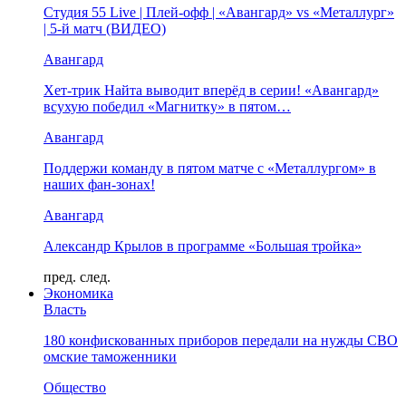
Студия 55 Live | Плей-офф | «Авангард» vs «Металлург»
| 5-й матч (ВИДЕО)
Авангард
Хет-трик Найта выводит вперёд в серии! «Авангард»
всухую победил «Магнитку» в пятом…
Авангард
Поддержи команду в пятом матче с «Металлургом» в
наших фан-зонах!
Авангард
Александр Крылов в программе «Большая тройка»
пред.
след.
Экономика
Власть
180 конфискованных приборов передали на нужды СВО
омские таможенники
Общество