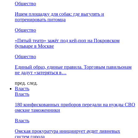
Общество
Ищем площадку для собак: где выгулять и
потренировать питомца
Общество
«Пятый театр» зажёг под кей-поп на Покровском
бульваре в Москве
Общество
Единый образ, единые правила. Торговым павильонам
не дадут «затеряться в…
пред.
след.
Власть
Власть
180 конфискованных приборов передали на нужды СВО
омские таможенники
Власть
Омская прокуратура инициирует аудит ливневых
систем города