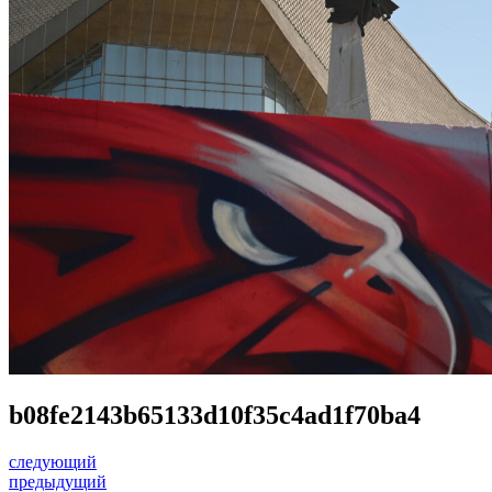
b08fe2143b65133d10f35c4ad1f70ba4
следующий
предыдущий