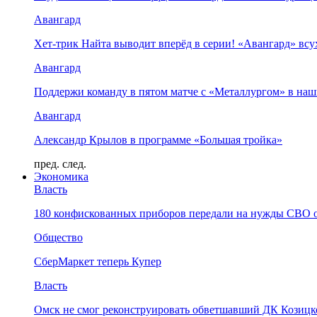
Авангард
Хет-трик Найта выводит вперёд в серии! «Авангард» в
Авангард
Поддержи команду в пятом матче с «Металлургом» в наш
Авангард
Александр Крылов в программе «Большая тройка»
пред.
след.
Экономика
Власть
180 конфискованных приборов передали на нужды СВО 
Общество
СберМаркет теперь Купер
Власть
Омск не смог реконструировать обветшавший ДК Козицко