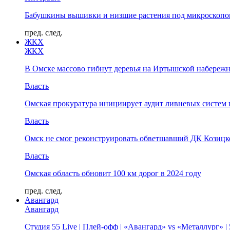
Бабушкины вышивки и низшие растения под микроскопом
пред.
след.
ЖКХ
ЖКХ
В Омске массово гибнут деревья на Иртышской набереж
Власть
Омская прокуратура инициирует аудит ливневых систем 
Власть
Омск не смог реконструировать обветшавший ДК Козицко
Власть
Омская область обновит 100 км дорог в 2024 году
пред.
след.
Авангард
Авангард
Студия 55 Live | Плей-офф | «Авангард» vs «Металлург» 