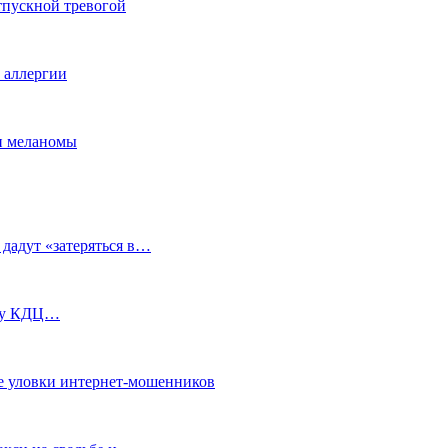
тпускной тревогой
е аллергии
ки меланомы
 дадут «затеряться в…
ь у КДЦ…
е уловки интернет-мошенников