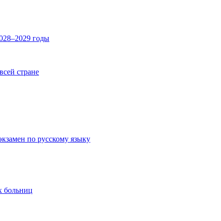
2028–2029 годы
 всей стране
экзамен по русскому языку
х больниц