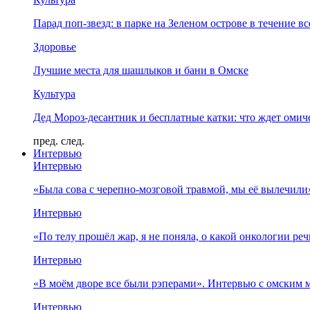
Парад поп-звезд: в парке на Зеленом острове в течение в
Здоровье
Лучшие места для шашлыков и бани в Омске
Культура
Дед Мороз-десантник и бесплатные катки: что ждет омич
пред.
след.
Интервью
Интервью
«Была сова с черепно-мозговой травмой, мы её вылечил
Интервью
«По телу прошёл жар, я не поняла, о какой онкологии ре
Интервью
«В моём дворе все были рэперами». Интервью с омски
Интервью