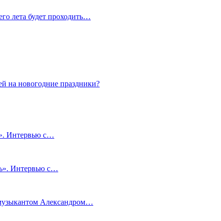
сего лета будет проходить…
ей на новогодние праздники?
и». Интервью с…
чь». Интервью с…
м музыкантом Александром…