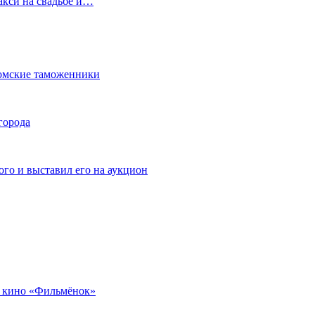
акси на свадьбе и…
омские таможенники
города
го и выставил его на аукцион
 кино «Фильмёнок»