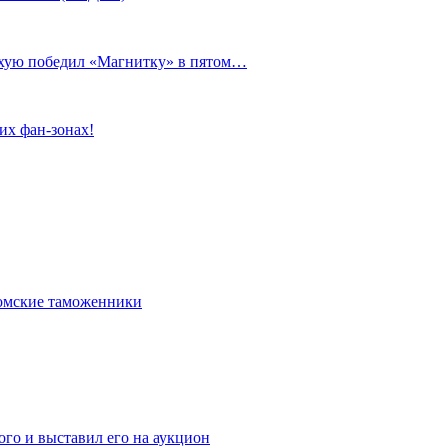
сухую победил «Магнитку» в пятом…
их фан-зонах!
омские таможенники
го и выставил его на аукцион