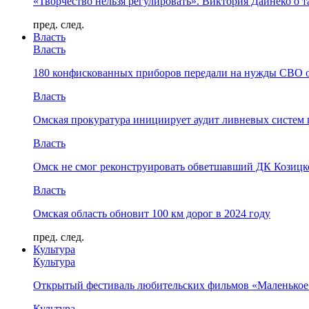
«Творчество нельзя регулировать». Виктория Дайнеко о т
пред.
след.
Власть
Власть
180 конфискованных приборов передали на нужды СВО 
Власть
Омская прокуратура инициирует аудит ливневых систем 
Власть
Омск не смог реконструировать обветшавший ДК Козицко
Власть
Омская область обновит 100 км дорог в 2024 году
пред.
след.
Культура
Культура
Открытый фестиваль любительских фильмов «Маленькое
Культура