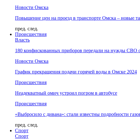
Новости Омска
Повышение цен на проезд в транспорте Омска – новые т
пред.
след.
Происшествия
Власть
180 конфискованных приборов передали на нужды СВО 
Новости Омска
График прекращения подачи горячей воды в Омске 2024
Происшествия
Неадекватный омич устроил погром в автобусе
Происшествия
«Выбросило с дивана»: стали известны подробности газо
пред.
след.
Спорт
Спорт