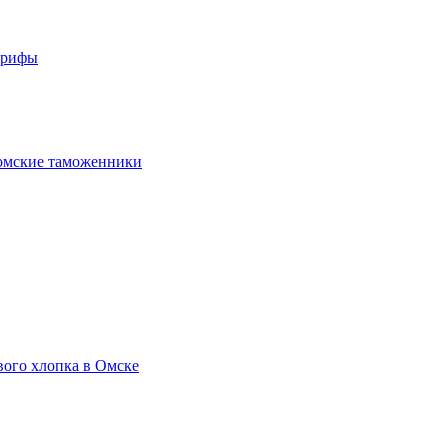
арифы
омские таможенники
вого хлопка в Омске