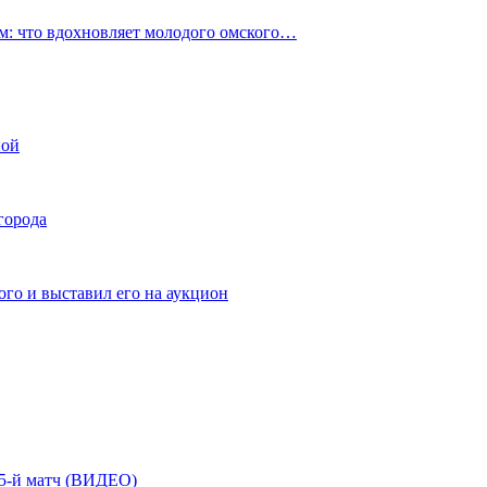
: что вдохновляет молодого омского…
ной
города
го и выставил его на аукцион
| 5-й матч (ВИДЕО)