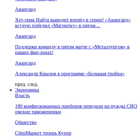
Авангард
Хет-трик Найта выводит вперёд в серии! «Авангард»
всухую победил «Магнитку» в пятом…
Авангард
Поддержи команду в пятом матче с «Металлургом» в
наших фан-зонах!
Авангард
Александр Крылов в программе «Большая тройка»
пред.
след.
Экономика
Власть
180 конфискованных приборов передали на нужды СВО
омские таможенники
Общество
СберМаркет теперь Купер