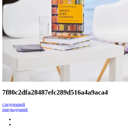
7f80c2dfa28487efc289d516a4a9aca4
следующий
предыдущий