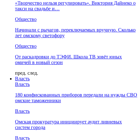
«Творчество нельзя регулировать». Виктория Дайнеко о
такси на свадьбе и…
Общество
Начинали с рычагов, переключаемых вручную. Сколько
лет омскому светофору
Общество
От раскадровки до ТЭФИ. Школа ТВ зовёт юных
омичей в новый сезон
пред.
след.
Власть
Власть
180 конфискованных приборов передали на нужды СВО
омские таможенники
Власть
Омская прокуратура инициирует аудит ливневых
систем города
Власть