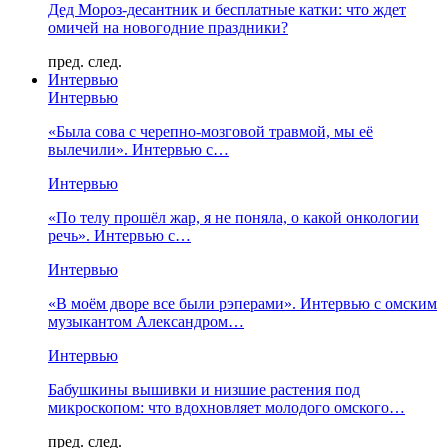
Дед Мороз-десантник и бесплатные катки: что ждет
омичей на новогодние праздники?
пред.
след.
Интервью
Интервью
«Была сова с черепно-мозговой травмой, мы её
вылечили». Интервью с…
Интервью
«По телу прошёл жар, я не поняла, о какой онкологии
речь». Интервью с…
Интервью
«В моём дворе все были рэперами». Интервью с омским
музыкантом Александром…
Интервью
Бабушкины вышивки и низшие растения под
микроскопом: что вдохновляет молодого омского…
пред.
след.