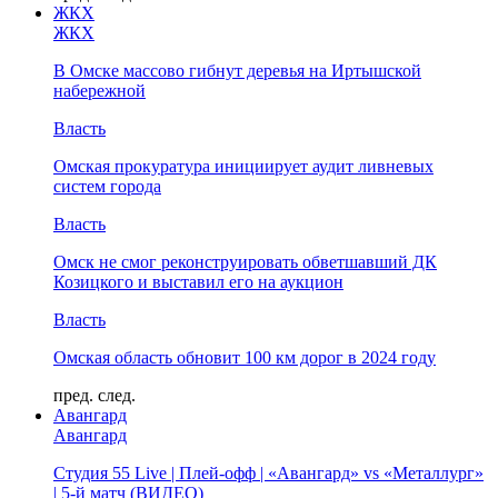
ЖКХ
ЖКХ
В Омске массово гибнут деревья на Иртышской
набережной
Власть
Омская прокуратура инициирует аудит ливневых
систем города
Власть
Омск не смог реконструировать обветшавший ДК
Козицкого и выставил его на аукцион
Власть
Омская область обновит 100 км дорог в 2024 году
пред.
след.
Авангард
Авангард
Студия 55 Live | Плей-офф | «Авангард» vs «Металлург»
| 5-й матч (ВИДЕО)