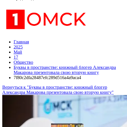
Главная
2025
Май
17
Общество
Буквы в пространстве: книжный блогер Александра
Макарова презентовала свою вторую книгу
7f80c2dfa28487efc289d516a4a9aca4
Вернуться к "Буквы в пространстве: книжный блогер
Александра Макарова презентовала свою вторую книгу"