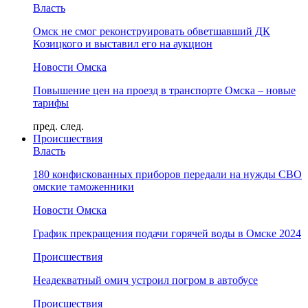
Власть
Омск не смог реконструировать обветшавший ДК
Козицкого и выставил его на аукцион
Новости Омска
Повышение цен на проезд в транспорте Омска – новые
тарифы
пред.
след.
Происшествия
Власть
180 конфискованных приборов передали на нужды СВО
омские таможенники
Новости Омска
График прекращения подачи горячей воды в Омске 2024
Происшествия
Неадекватный омич устроил погром в автобусе
Происшествия