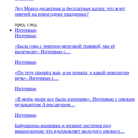
Дед Мороз-десантник и бесплатные катки: что ждет
омичей на новогодние праздники?
пред.
след.
Интервью
Интервью
«Была сова с черепно-мозговой травмой, мы её
вылечили». Интервью с…
Интервью
«По телу прошёл жар, я не поняла, о какой онкологии
речь». Интервью с…
Интервью
«В моём дворе все были рэперами». Интервью с омским
музыкантом Александром…
Интервью
Бабушкины вышивки и низшие растения под
микроскопом: что вдохновляет молодого омского…