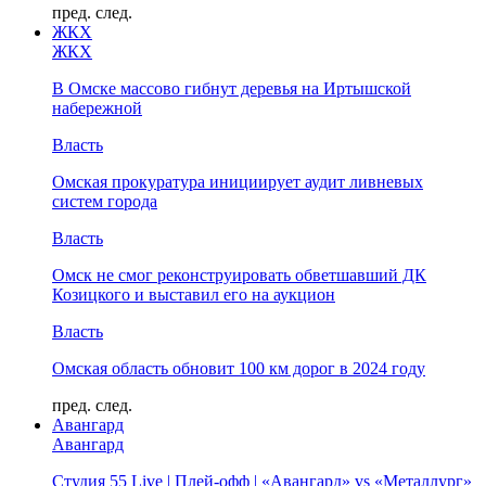
пред.
след.
ЖКХ
ЖКХ
В Омске массово гибнут деревья на Иртышской
набережной
Власть
Омская прокуратура инициирует аудит ливневых
систем города
Власть
Омск не смог реконструировать обветшавший ДК
Козицкого и выставил его на аукцион
Власть
Омская область обновит 100 км дорог в 2024 году
пред.
след.
Авангард
Авангард
Студия 55 Live | Плей-офф | «Авангард» vs «Металлург»