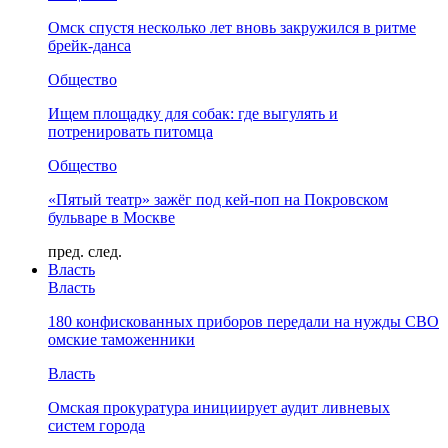
Омск спустя несколько лет вновь закружился в ритме
брейк-данса
Общество
Ищем площадку для собак: где выгулять и
потренировать питомца
Общество
«Пятый театр» зажёг под кей-поп на Покровском
бульваре в Москве
пред.
след.
Власть
Власть
180 конфискованных приборов передали на нужды СВО
омские таможенники
Власть
Омская прокуратура инициирует аудит ливневых
систем города