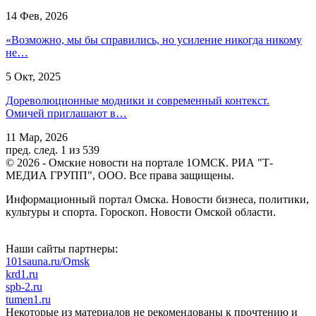
14 Фев, 2026
«Возможно, мы бы справились, но усиление никогда никому
не…
5 Окт, 2025
Дореволюционные модники и современный контекст.
Омичей приглашают в…
11 Мар, 2026
пред.
след.
1 из 539
© 2026 - Омские новости на портале 1ОМСК. РИА "Т-
МЕДИА ГРУПП", ООО. Все права защищены.
Информационный портал Омска. Новости бизнеса, политики,
культуры и спорта. Гороскоп. Новости Омской области.
Наши сайты партнеры:
101sauna.ru/Omsk
krd1.ru
spb-2.ru
tumen1.ru
Некоторые из материалов не рекомендованы к прочтению и