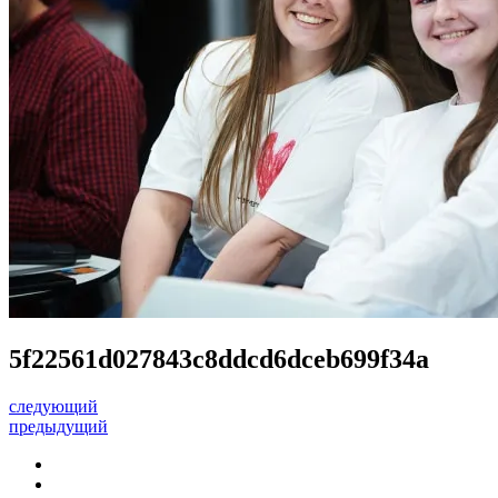
5f22561d027843c8ddcd6dceb699f34a
следующий
предыдущий