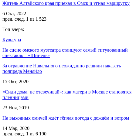
Житель Алтайского края приехал в Омск и угнал маршрутку
6 Окт, 2022
пред.
след.
1 из 1 523
Топ вчера:
Культура
На сцене омского музтеатра станцуют самый титулованный
спектакль – «Шинель»
За отравление Навального неожиданно решили наказать
полпреда Меняйло
15 Окт, 2020
«Сиди дома, не отсвечивай»: как матери в Москве становятся
пленницами
23 Ноя, 2019
На выходных омичей ждёт тёплая погода с дождём и ветром
14 Мар, 2020
пред.
след.
1 из 6 190