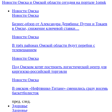
Новости Омска и Омской области сегодня на портале 1omsk
Новости Омска
Новости Омска
Бизнес-обзор от Александра Дерябина: Путин и Токаев
в Омске, снижение ключевой ставки…
Новости Омска
В трёх районах Омской области будут перебои с
телевещанием
Новости Омска
Под Омском хотят построить логистический центр для
киргизско-российской торговли
Новости Омска
В омском «Нефтянике-Титане» сменились сразу восемь
баскетболисток
пред.
след.
Здоровье
Здоровье