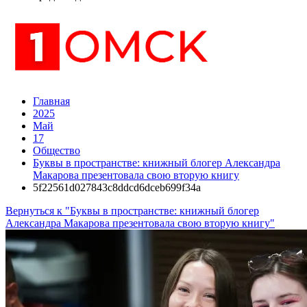
Главная
2025
Май
17
Общество
Буквы в пространстве: книжный блогер Александра
Макарова презентовала свою вторую книгу
5f22561d027843c8ddcd6dceb699f34a
Вернуться к "Буквы в пространстве: книжный блогер
Александра Макарова презентовала свою вторую книгу"