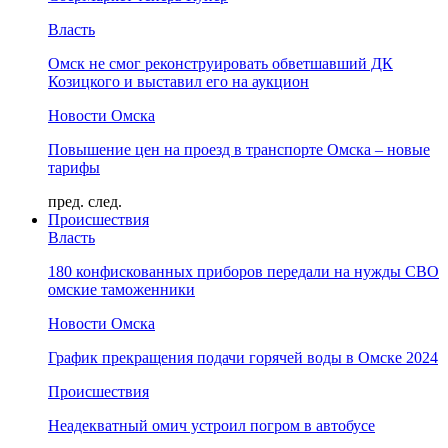
Власть
Омск не смог реконструировать обветшавший ДК
Козицкого и выставил его на аукцион
Новости Омска
Повышение цен на проезд в транспорте Омска – новые
тарифы
пред.
след.
Происшествия
Власть
180 конфискованных приборов передали на нужды СВО
омские таможенники
Новости Омска
График прекращения подачи горячей воды в Омске 2024
Происшествия
Неадекватный омич устроил погром в автобусе