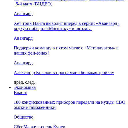
| 5-й матч (ВИДЕО)
Авангард
Хет-трик Найта выводит вперёд в серии! «Авангард»
всухую победил «Магнитку» в пятом…
Авангард
Поддержи команду в пятом матче с «Металлургом» в
наших фан-зонах!
Авангард
Александр Крылов в программе «Большая тройка»
пред.
след.
Экономика
Власть
180 конфискованных приборов передали на нужды СВО
омские таможенники
Общество
СберМаркет теперь Купер