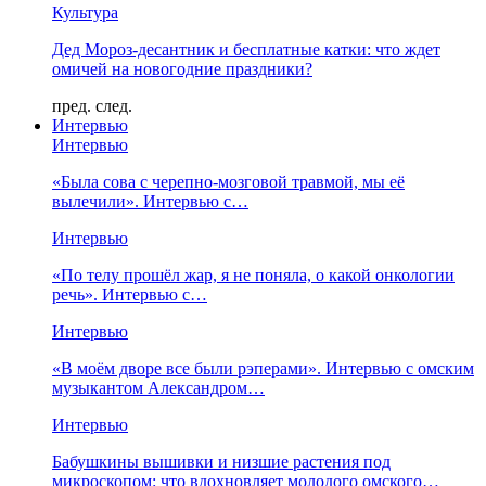
Культура
Дед Мороз-десантник и бесплатные катки: что ждет
омичей на новогодние праздники?
пред.
след.
Интервью
Интервью
«Была сова с черепно-мозговой травмой, мы её
вылечили». Интервью с…
Интервью
«По телу прошёл жар, я не поняла, о какой онкологии
речь». Интервью с…
Интервью
«В моём дворе все были рэперами». Интервью с омским
музыкантом Александром…
Интервью
Бабушкины вышивки и низшие растения под
микроскопом: что вдохновляет молодого омского…