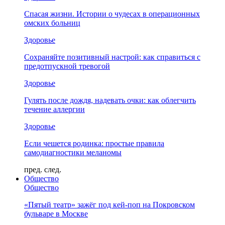
Спасая жизни. Истории о чудесах в операционных
омских больниц
Здоровье
Сохраняйте позитивный настрой: как справиться с
предотпускной тревогой
Здоровье
Гулять после дождя, надевать очки: как облегчить
течение аллергии
Здоровье
Если чешется родинка: простые правила
самодиагностики меланомы
пред.
след.
Общество
Общество
«Пятый театр» зажёг под кей-поп на Покровском
бульваре в Москве