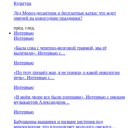
Культура
Дед Мороз-десантник и бесплатные катки: что ждет
омичей на новогодние праздники?
пред.
след.
Интервью
Интервью
«Была сова с черепно-мозговой травмой, мы её
вылечили». Интервью с…
Интервью
«По телу прошёл жар, я не поняла, о какой онкологии
речь». Интервью с…
Интервью
«В моём дворе все были рэперами». Интервью с омским
музыкантом Александром…
Интервью
Бабушкины вышивки и низшие растения под
микроскопом: что вдохновляет молодого омского…