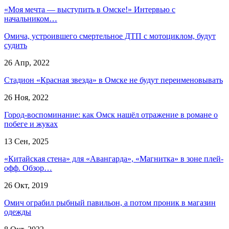
«Моя мечта — выступить в Омске!» Интервью с
начальником…
Омича, устроившего смертельное ДТП с мотоциклом, будут
судить
26 Апр, 2022
Стадион «Красная звезда» в Омске не будут переименовывать
26 Ноя, 2022
Город-воспоминание: как Омск нашёл отражение в романе о
побеге и жуках
13 Сен, 2025
«Китайская стена» для «Авангарда», «Магнитка» в зоне плей-
офф. Обзор…
26 Окт, 2019
Омич ограбил рыбный павильон, а потом проник в магазин
одежды