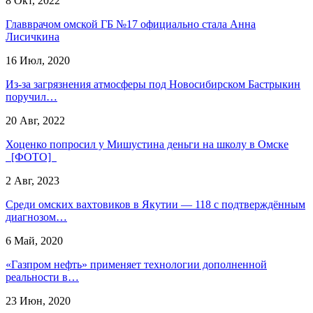
8 Окт, 2022
Главврачом омской ГБ №17 официально стала Анна
Лисичкина
16 Июл, 2020
Из-за загрязнения атмосферы под Новосибирском Бастрыкин
поручил…
20 Авг, 2022
Хоценко попросил у Мишустина деньги на школу в Омске
[ФОТО]
2 Авг, 2023
Среди омских вахтовиков в Якутии — 118 с подтверждённым
диагнозом…
6 Май, 2020
«Газпром нефть» применяет технологии дополненной
реальности в…
23 Июн, 2020