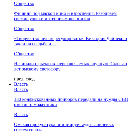
Общество
Фишинг под маской кино и взросления. Разбираем
свежие уловки интернет-мошенников
Общество
«Творчество нельзя регулировать». Виктория Дайнеко о
такси на свадьбе и…
Общество
Начинали с рычагов, переключаемых вручную. Сколько
лет омскому светофору
пред.
след.
Власть
Власть
180 конфискованных приборов передали на нужды СВО
омские таможенники
Власть
Омская прокуратура инициирует аудит ливневых
систем города