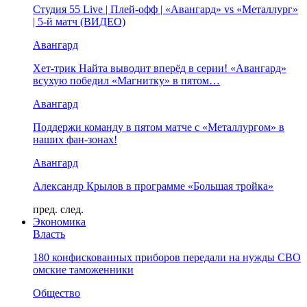
Студия 55 Live | Плей-офф | «Авангард» vs «Металлург»
| 5-й матч (ВИДЕО)
Авангард
Хет-трик Найта выводит вперёд в серии! «Авангард»
всухую победил «Магнитку» в пятом…
Авангард
Поддержи команду в пятом матче с «Металлургом» в
наших фан-зонах!
Авангард
Александр Крылов в программе «Большая тройка»
пред.
след.
Экономика
Власть
180 конфискованных приборов передали на нужды СВО
омские таможенники
Общество