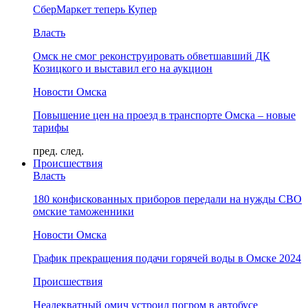
СберМаркет теперь Купер
Власть
Омск не смог реконструировать обветшавший ДК
Козицкого и выставил его на аукцион
Новости Омска
Повышение цен на проезд в транспорте Омска – новые
тарифы
пред.
след.
Происшествия
Власть
180 конфискованных приборов передали на нужды СВО
омские таможенники
Новости Омска
График прекращения подачи горячей воды в Омске 2024
Происшествия
Неадекватный омич устроил погром в автобусе