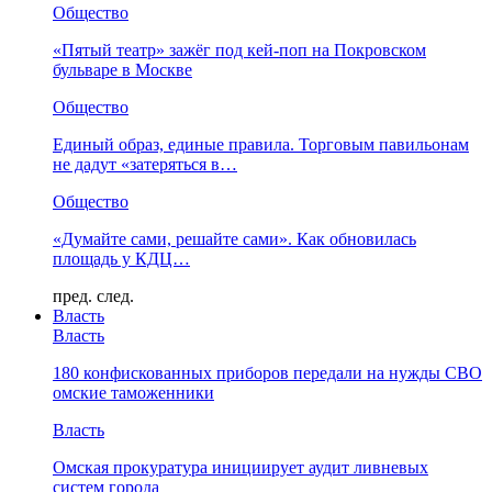
Общество
«Пятый театр» зажёг под кей-поп на Покровском
бульваре в Москве
Общество
Единый образ, единые правила. Торговым павильонам
не дадут «затеряться в…
Общество
«Думайте сами, решайте сами». Как обновилась
площадь у КДЦ…
пред.
след.
Власть
Власть
180 конфискованных приборов передали на нужды СВО
омские таможенники
Власть
Омская прокуратура инициирует аудит ливневых
систем города