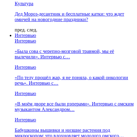
Культура
Дед Мороз-десантник и бесплатные катки: что ждет
омичей на новогодние праздники?
пред.
след.
Интервью
Интервью
«Была сова с черепно-мозговой травмой, мы её
вылечили». Интервью с…
Интервью
«По телу прошёл жар, я не поняла, о какой онкологии
речь». Интервью с…
Интервью
«В моём дворе все были рэперами». Интервью с омским
музыкантом Александром…
Интервью
Бабушкины вышивки и низшие растения под
микроскопом: что вдохновляет молодого омского…