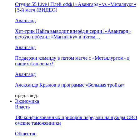
Студия 55 Live | Плей-офф | «Авангард» vs «Металлург»
| 5-й матч (ВИДЕО)
Авангард
Хет-трик Найта выводит вперёд в серии! «Авангард»
всухую победил «Магнитку» в пятом…
Авангард
Поддержи команду в пятом матче с «Металлургом» в
наших фан-зонах!
Авангард
Александр Крылов в программе «Большая тройка»
пред.
след.
Экономика
Власть
180 конфискованных приборов передали на нужды СВО
омские таможенники
Общество