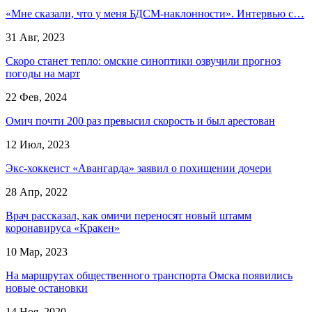
«Мне сказали, что у меня БДСМ-наклонности». Интервью с…
31 Авг, 2023
Скоро станет тепло: омские синоптики озвучили прогноз
погоды на март
22 Фев, 2024
Омич почти 200 раз превысил скорость и был арестован
12 Июл, 2023
Экс-хоккеист «Авангарда» заявил о похищении дочери
28 Апр, 2022
Врач рассказал, как омичи переносят новый штамм
коронавируса «Кракен»
10 Мар, 2023
На маршрутах общественного транспорта Омска появились
новые остановки
14 Ноя, 2020