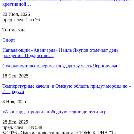
креативной…
20 Июл, 2026
пред.
след.
1 из 56
Топ месяца:
Спорт
Нападающий «Авангарда» Наиль Якупов отмечает день
рождения. Подарит ли…
Суд окончательно вернул государству часть Чернолучья
18 Сен, 2025
Температурные качели: в Омскую область придут морозы до –
21 градуса
8 Ноя, 2025
«Авангард» продлил победную серию до пяти игр
28 Дек, 2025
пред.
след.
1 из 538
© 2026 - Омские новости на портале 1ОМСК. РИА "Т-