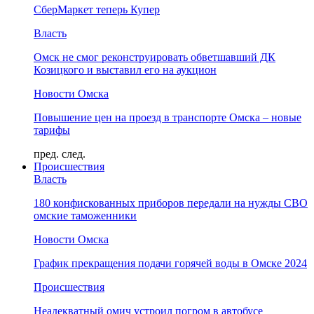
СберМаркет теперь Купер
Власть
Омск не смог реконструировать обветшавший ДК
Козицкого и выставил его на аукцион
Новости Омска
Повышение цен на проезд в транспорте Омска – новые
тарифы
пред.
след.
Происшествия
Власть
180 конфискованных приборов передали на нужды СВО
омские таможенники
Новости Омска
График прекращения подачи горячей воды в Омске 2024
Происшествия
Неадекватный омич устроил погром в автобусе